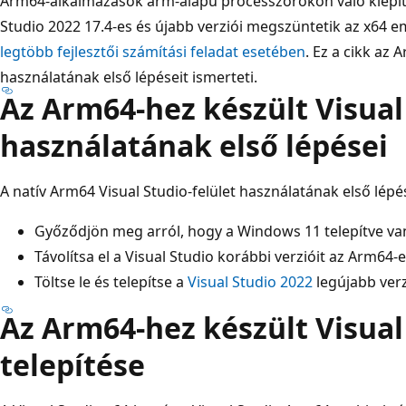
Arm64-alkalmazások arm-alapú processzorokon való kiépíté
Studio 2022 17.4-es és újabb verziói megszüntetik az x64 e
legtöbb fejlesztői számítási feladat esetében
. Ez a cikk az 
használatának első lépéseit ismerteti.
Az Arm64-hez készült Visual
használatának első lépései
A natív Arm64 Visual Studio-felület használatának első lépés
Győződjön meg arról, hogy a Windows 11 telepítve v
Távolítsa el a Visual Studio korábbi verzióit az Arm64-
Töltse le és telepítse a
Visual Studio 2022
legújabb verz
Az Arm64-hez készült Visual
telepítése