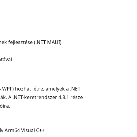
ek fejlesztése (.NET MAUI)
atával
s WPF) hozhat létre, amelyek a .NET
zák. A .NET-keretrendszer 4.8.1 része
óira.
tív Arm64 Visual C++