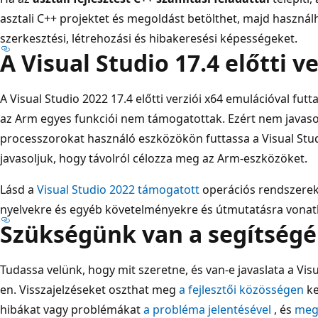
asztali C++ projektet és megoldást betölthet, majd használ
szerkesztési, létrehozási és hibakeresési képességeket.
A Visual Studio 17.4 előtti ve
A Visual Studio 2022 17.4 előtti verziói x64 emulációval fu
az Arm egyes funkciói nem támogatottak. Ezért nem javaso
processzorokat használó eszközökön futtassa a Visual Studi
javasoljuk, hogy távolról célozza meg az Arm-eszközöket.
Lásd a
Visual Studio 2022 támogatott
operációs rendszerek
nyelvekre és egyéb követelményekre és útmutatásra vona
Szükségünk van a segítségé
Tudassa velünk, hogy mit szeretne, és van-e javaslata a Vis
en. Visszajelzéseket oszthat meg
a fejlesztői közösségen
ke
hibákat vagy problémákat
a probléma jelentésével
, és
mego