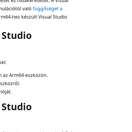
sét és hibakeresését. A Visual
mulációtól való
függőséget a
Arm64-hez készült Visual Studio
 Studio
ei:
an az Arm64-eszközön.
eszközről.
ióját.
 Studio