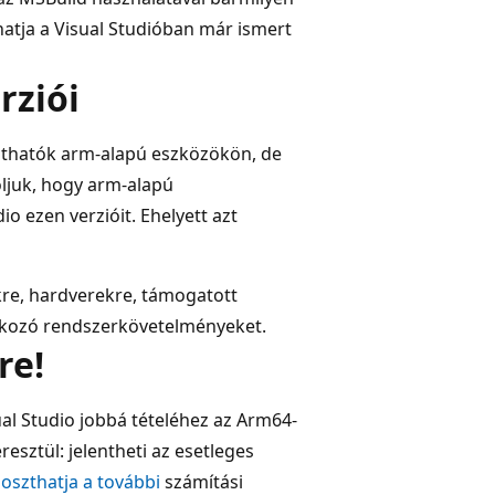
hatja a Visual Studióban már ismert
rziói
ttathatók arm-alapú eszközökön, de
ljuk, hogy arm-alapú
o ezen verzióit. Ehelyett azt
re, hardverekre, támogatott
tkozó rendszerkövetelményeket.
re!
ual Studio jobbá tételéhez az Arm64-
resztül: jelentheti az esetleges
szthatja a további
számítási