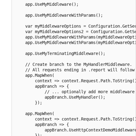
    app.UseMyMiddleware();

    app.UseMyMiddlewareWithParams();

    var myMiddlewareOptions = Configuration.GetSec
    var myMiddlewareOptions2 = Configuration.GetSe
    app.UseMyMiddlewareWithParams(myMiddlewareOpti
    app.UseMyMiddlewareWithParams(myMiddlewareOpti
    app.UseMyTerminatingMiddleware();

    // Create branch to the MyHandlerMiddleware. 

    // All requests ending in .report will follow 
    app.MapWhen(

        context => context.Request.Path.ToString()
        appBranch => {

            // ... optionally add more middleware 
            appBranch.UseMyHandler();

        });

    app.MapWhen(

        context => context.Request.Path.ToString()
        appBranch => {

            appBranch.UseHttpContextDemoMiddleware
        });
