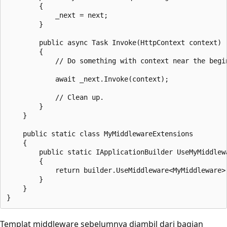
        {

            _next = next;

        }

        public async Task Invoke(HttpContext context)

        {

            // Do something with context near the begin
            await _next.Invoke(context);

            // Clean up.

        }

    }

    public static class MyMiddlewareExtensions

    {

        public static IApplicationBuilder UseMyMiddlew
        {

            return builder.UseMiddleware<MyMiddleware>(
        }

    }

Templat middleware sebelumnya diambil dari bagian