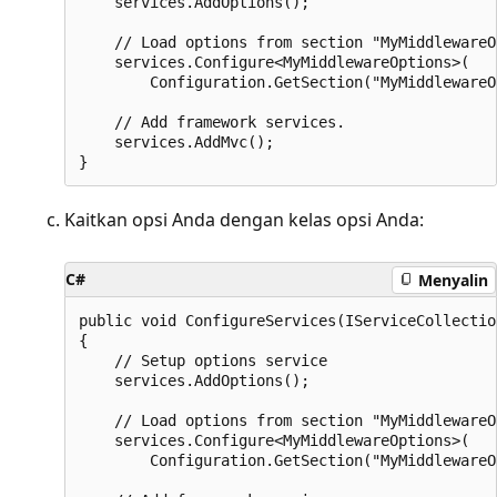
    services.AddOptions();

    // Load options from section "MyMiddlewareO
    services.Configure<MyMiddlewareOptions>(

        Configuration.GetSection("MyMiddlewareO
    // Add framework services.

    services.AddMvc();

Kaitkan opsi Anda dengan kelas opsi Anda:
C#
Menyalin
public void ConfigureServices(IServiceCollectio
{

    // Setup options service

    services.AddOptions();

    // Load options from section "MyMiddlewareO
    services.Configure<MyMiddlewareOptions>(

        Configuration.GetSection("MyMiddlewareO