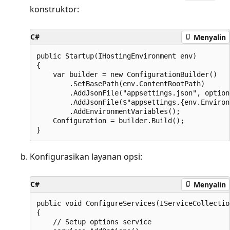
konstruktor:
C#
Menyalin
public Startup(IHostingEnvironment env)

{

    var builder = new ConfigurationBuilder()

        .SetBasePath(env.ContentRootPath)

        .AddJsonFile("appsettings.json", option
        .AddJsonFile($"appsettings.{env.Environ
        .AddEnvironmentVariables();

    Configuration = builder.Build();

Konfigurasikan layanan opsi:
C#
Menyalin
public void ConfigureServices(IServiceCollectio
{

    // Setup options service
