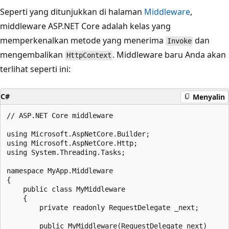
Seperti yang ditunjukkan di halaman
Middleware
,
middleware ASP.NET Core adalah kelas yang
memperkenalkan metode yang menerima
dan
Invoke
mengembalikan
. Middleware baru Anda akan
HttpContext
terlihat seperti ini:
C#
Menyalin
// ASP.NET Core middleware

using Microsoft.AspNetCore.Builder;

using Microsoft.AspNetCore.Http;

using System.Threading.Tasks;

namespace MyApp.Middleware

{

    public class MyMiddleware

    {

        private readonly RequestDelegate _next;

        public MyMiddleware(RequestDelegate next)
