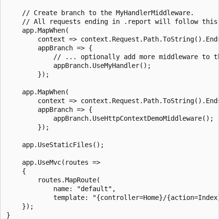
    // Create branch to the MyHandlerMiddleware. 

    // All requests ending in .report will follow this 
    app.MapWhen(

        context => context.Request.Path.ToString().Ends
        appBranch => {

            // ... optionally add more middleware to th
            appBranch.UseMyHandler();

        });

    app.MapWhen(

        context => context.Request.Path.ToString().Ends
        appBranch => {

            appBranch.UseHttpContextDemoMiddleware();

        });

    app.UseStaticFiles();

    app.UseMvc(routes =>

    {

        routes.MapRoute(

            name: "default",

            template: "{controller=Home}/{action=Index}
    });
