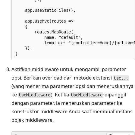
    app.UseStaticFiles();

    app.UseMvc(routes =>

    {

        routes.MapRoute(

            name: "default",

            template: "{controller=Home}/{action=I
    });

Aktifkan middleware untuk mengambil parameter
opsi. Berikan overload dari metode ekstensi
Use...
(yang menerima parameter opsi dan meneruskannya
ke
). Ketika
dipanggil
UseMiddleware
UseMiddleware
dengan parameter, ia meneruskan parameter ke
konstruktor middleware Anda saat membuat instans
objek middleware.