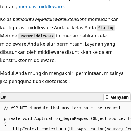
tentang
menulis middleware
.
Kelas
pembantu MyMiddlewareExtensions
memudahkan
konfigurasi middleware Anda di kelas Anda
.
Startup
Metode
ini menambahkan kelas
UseMyMiddleware
middleware Anda ke alur permintaan. Layanan yang
dibutuhkan oleh middleware disuntikkan ke dalam
konstruktor middleware.
Modul Anda mungkin mengakhiri permintaan, misalnya
jika pengguna tidak diotorisasi:
C#
Menyalin
// ASP.NET 4 module that may terminate the request

private void Application_BeginRequest(Object source, Ev
{

    HttpContext context = ((HttpApplication)source).Con