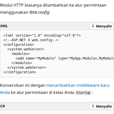
Modul HTTP biasanya ditambahkan ke alur permintaan
menggunakan
Web.config
:
XML
Menyalin
<?xml version="1.0" encoding="utf-8"?>

<!--ASP.NET 4 web.config-->

<configuration>

  <system.webServer>

    <modules>

      <add name="MyModule" type="MyApp.Modules.MyModule
    </modules>

  </system.webServer>

Konversikan ini dengan
menambahkan middleware baru
Anda
ke alur permintaan di kelas Anda
:
Startup
C#
Menyalin