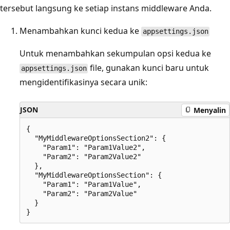
tersebut langsung ke setiap instans middleware Anda.
Menambahkan kunci kedua ke
appsettings.json
Untuk menambahkan sekumpulan opsi kedua ke
file, gunakan kunci baru untuk
appsettings.json
mengidentifikasinya secara unik:
JSON
Menyalin
{

  "MyMiddlewareOptionsSection2": {

    "Param1": "Param1Value2",

    "Param2": "Param2Value2"

  },

  "MyMiddlewareOptionsSection": {

    "Param1": "Param1Value",

    "Param2": "Param2Value"

  }
