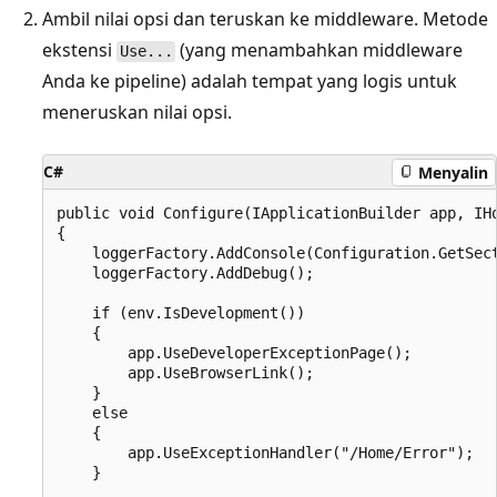
Ambil nilai opsi dan teruskan ke middleware. Metode
ekstensi
(yang menambahkan middleware
Use...
Anda ke pipeline) adalah tempat yang logis untuk
meneruskan nilai opsi.
C#
Menyalin
public void Configure(IApplicationBuilder app, IHo
{

    loggerFactory.AddConsole(Configuration.GetSect
    loggerFactory.AddDebug();

    if (env.IsDevelopment())

    {

        app.UseDeveloperExceptionPage();

        app.UseBrowserLink();

    }

    else

    {

        app.UseExceptionHandler("/Home/Error");

    }
