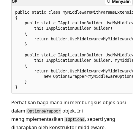
C#
Menyalin
public static class MyMiddlewareWithParamsExtensio
{

    public static IApplicationBuilder UseMyMiddlew
        this IApplicationBuilder builder)

    {

        return builder.UseMiddleware<MyMiddlewareW
    }

    public static IApplicationBuilder UseMyMiddlew
        this IApplicationBuilder builder, MyMiddle
    {

        return builder.UseMiddleware<MyMiddlewareW
            new OptionsWrapper<MyMiddlewareOptions
    }

Perhatikan bagaimana ini membungkus objek opsi
dalam
objek. Ini
OptionsWrapper
mengimplementasikan
, seperti yang
IOptions
diharapkan oleh konstruktor middleware.