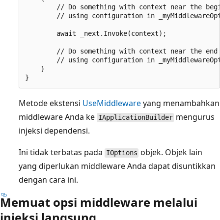
        // Do something with context near the begi
        // using configuration in _myMiddlewareOpt
        await _next.Invoke(context);

        // Do something with context near the end 
        // using configuration in _myMiddlewareOpt
    }

Metode ekstensi
UseMiddleware
yang menambahkan
middleware Anda ke
mengurus
IApplicationBuilder
injeksi dependensi.
Ini tidak terbatas pada
objek. Objek lain
IOptions
yang diperlukan middleware Anda dapat disuntikkan
dengan cara ini.
Memuat opsi middleware melalui
injeksi langsung