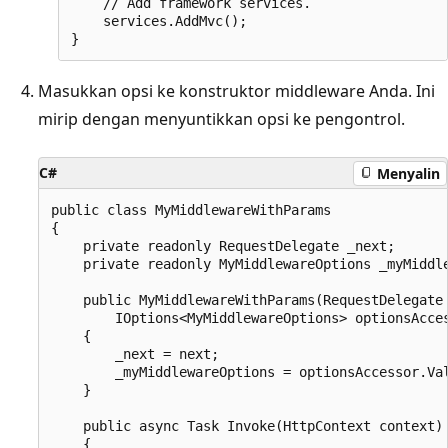
    // Add framework services.

    services.AddMvc();

Masukkan opsi ke konstruktor middleware Anda. Ini
mirip dengan menyuntikkan opsi ke pengontrol.
C#
Menyalin
public class MyMiddlewareWithParams

{

    private readonly RequestDelegate _next;

    private readonly MyMiddlewareOptions _myMiddle
    public MyMiddlewareWithParams(RequestDelegate 
        IOptions<MyMiddlewareOptions> optionsAcces
    {

        _next = next;

        _myMiddlewareOptions = optionsAccessor.Val
    }

    public async Task Invoke(HttpContext context)

    {
