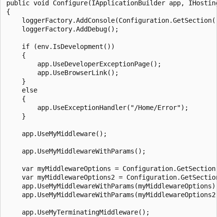
public void Configure(IApplicationBuilder app, IHostin
{

    loggerFactory.AddConsole(Configuration.GetSection("
    loggerFactory.AddDebug();

    if (env.IsDevelopment())

    {

        app.UseDeveloperExceptionPage();

        app.UseBrowserLink();

    }

    else

    {

        app.UseExceptionHandler("/Home/Error");

    }

    app.UseMyMiddleware();

    app.UseMyMiddlewareWithParams();

    var myMiddlewareOptions = Configuration.GetSection
    var myMiddlewareOptions2 = Configuration.GetSectio
    app.UseMyMiddlewareWithParams(myMiddlewareOptions);
    app.UseMyMiddlewareWithParams(myMiddlewareOptions2)
    app.UseMyTerminatingMiddleware();
