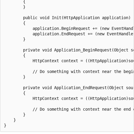
        {

        }

        public void Init(HttpApplication application)

        {

            application.BeginRequest += (new EventHand
            application.EndRequest += (new EventHandler
        }

        private void Application_BeginRequest(Object so
        {

            HttpContext context = ((HttpApplication)sou
            // Do something with context near the begin
        }

        private void Application_EndRequest(Object sour
        {

            HttpContext context = ((HttpApplication)sou
            // Do something with context near the end o
        }

    }
