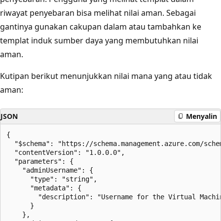
riwayat penyebaran bisa melihat nilai aman. Sebagai
gantinya gunakan cakupan dalam atau tambahkan ke
templat induk sumber daya yang membutuhkan nilai
aman.
Kutipan berikut menunjukkan nilai mana yang atau tidak
aman:
JSON
Menyalin
{

  "$schema": "https://schema.management.azure.com/sche
  "contentVersion": "1.0.0.0",

  "parameters": {

    "adminUsername": {

      "type": "string",

      "metadata": {

        "description": "Username for the Virtual Machin
      }

    },
