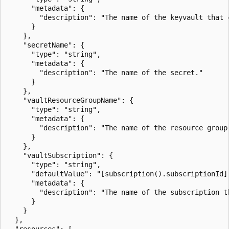
      "metadata": {

        "description": "The name of the keyvault that c
      }

    },

    "secretName": {

      "type": "string",

      "metadata": {

        "description": "The name of the secret."

      }

    },

    "vaultResourceGroupName": {

      "type": "string",

      "metadata": {

        "description": "The name of the resource group 
      }

    },

    "vaultSubscription": {

      "type": "string",

      "defaultValue": "[subscription().subscriptionId]"
      "metadata": {

        "description": "The name of the subscription th
      }

    }

  },

  "resources": [
