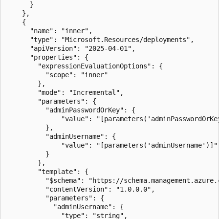
      }

    },

    {

      "name": "inner",

      "type": "Microsoft.Resources/deployments",

      "apiVersion": "2025-04-01",

      "properties": {

        "expressionEvaluationOptions": {

          "scope": "inner"

        },

        "mode": "Incremental",

        "parameters": {

          "adminPasswordOrKey": {

              "value": "[parameters('adminPasswordOrKey
          },

          "adminUsername": {

              "value": "[parameters('adminUsername')]"

          }

        },

        "template": {

          "$schema": "https://schema.management.azure.
          "contentVersion": "1.0.0.0",

          "parameters": {

            "adminUsername": {

              "type": "string",
