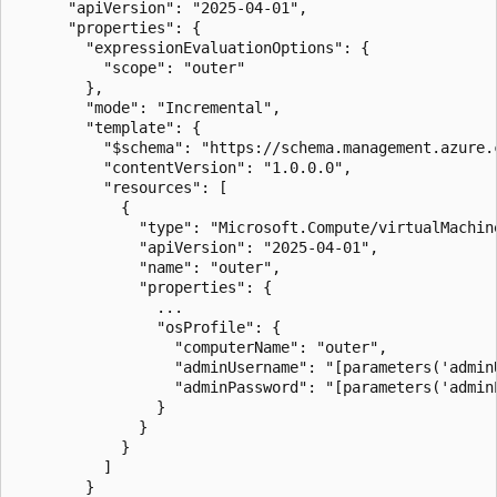
      "apiVersion": "2025-04-01",

      "properties": {

        "expressionEvaluationOptions": {

          "scope": "outer"

        },

        "mode": "Incremental",

        "template": {

          "$schema": "https://schema.management.azure.
          "contentVersion": "1.0.0.0",

          "resources": [

            {

              "type": "Microsoft.Compute/virtualMachine
              "apiVersion": "2025-04-01",

              "name": "outer",

              "properties": {

                ...

                "osProfile": {

                  "computerName": "outer",

                  "adminUsername": "[parameters('adminU
                  "adminPassword": "[parameters('admin
                }

              }

            }

          ]

        }
