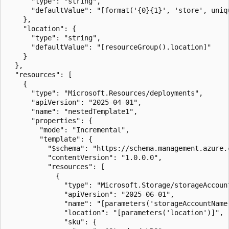
      "type": "string",

      "defaultValue": "[format('{0}{1}', 'store', uniqu
    },

    "location": {

      "type": "string",

      "defaultValue": "[resourceGroup().location]"

    }

  },

  "resources": [

    {

      "type": "Microsoft.Resources/deployments",

      "apiVersion": "2025-04-01",

      "name": "nestedTemplate1",

      "properties": {

        "mode": "Incremental",

        "template": {

          "$schema": "https://schema.management.azure.
          "contentVersion": "1.0.0.0",

          "resources": [

            {

              "type": "Microsoft.Storage/storageAccount
              "apiVersion": "2025-06-01",

              "name": "[parameters('storageAccountName'
              "location": "[parameters('location')]",

              "sku": {
