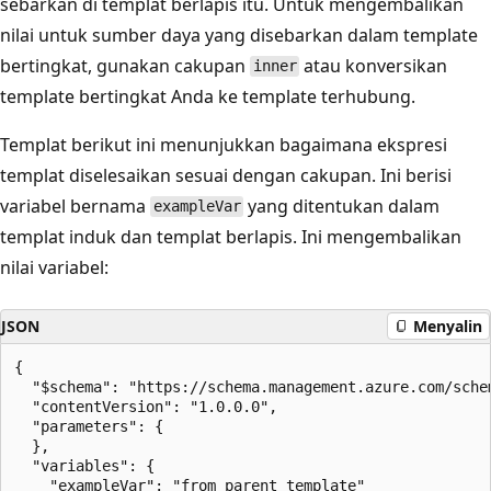
sebarkan di templat berlapis itu. Untuk mengembalikan
nilai untuk sumber daya yang disebarkan dalam template
bertingkat, gunakan cakupan
atau konversikan
inner
template bertingkat Anda ke template terhubung.
Templat berikut ini menunjukkan bagaimana ekspresi
templat diselesaikan sesuai dengan cakupan. Ini berisi
variabel bernama
yang ditentukan dalam
exampleVar
templat induk dan templat berlapis. Ini mengembalikan
nilai variabel:
JSON
Menyalin
{

  "$schema": "https://schema.management.azure.com/sche
  "contentVersion": "1.0.0.0",

  "parameters": {

  },

  "variables": {

    "exampleVar": "from parent template"
