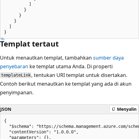
          ]

        }

      }

    }

  ]

Templat tertaut
Untuk menautkan templat, tambahkan
sumber daya
penyebaran
ke templat utama Anda. Di properti
, tentukan URI templat untuk disertakan.
templateLink
Contoh berikut menautkan ke templat yang ada di akun
penyimpanan.
JSON
Menyalin
{

  "$schema": "https://schema.management.azure.com/sche
  "contentVersion": "1.0.0.0",

  "parameters": {},
