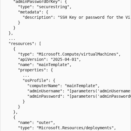
    "adminPasswordOrKey": {

      "type": "securestring",

      "metadata": {

        "description": "SSH Key or password for the Vi
      }

    }

  },

  ...

  "resources": [

    {

      "type": "Microsoft.Compute/virtualMachines",

      "apiVersion": "2025-04-01",

      "name": "mainTemplate",

      "properties": {

        ...

        "osProfile": {

          "computerName": "mainTemplate",

          "adminUsername": "[parameters('adminUsername'
          "adminPassword": "[parameters('adminPassword
        }

      }

    },

    {

      "name": "outer",

      "type": "Microsoft.Resources/deployments",
