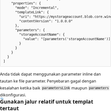
    "properties": {

      "mode": "Incremental",

      "templateLink": {

        "uri": "https://mystorageaccount.blob.core.win
        "contentVersion": "1.0.0.0"

      },

      "parameters": {

        "storageAccountName": {

          "value": "[parameters('storageAccountName')]"
        }

      }

    }

  }

Anda tidak dapat menggunakan parameter inline dan
tautan ke file parameter. Penyebaran gagal dengan
kesalahan ketika baik
maupun
parametersLink
parameters
dikonfigurasi.
Gunakan jalur relatif untuk templat
tertaut