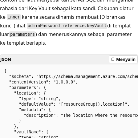
rahasia dari Key Vault sebagai kata sandi. Cakupan diatur
ke
karena secara dinamis membuat ID brankas
inner
kunci (lihat
di templat
adminPassword.reference.keyVault
luar
) dan meneruskannya sebagai parameter
parameters
ke templat berlapis.
JSON
Menyalin
{

  "$schema": "https://schema.management.azure.com/sche
  "contentVersion": "1.0.0.0",

  "parameters": {

    "location": {

      "type": "string",

      "defaultValue": "[resourceGroup().location]",

      "metadata": {

        "description": "The location where the resource
      }

    },

    "vaultName": {

      "type": "string",
