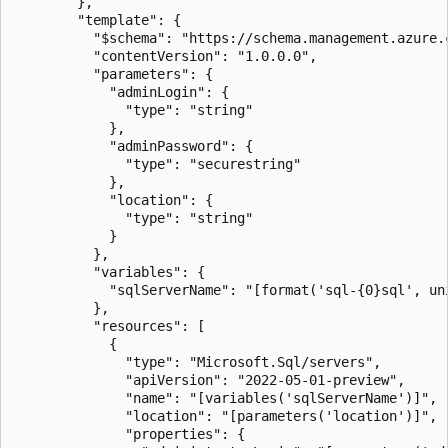
        },

        "template": {

          "$schema": "https://schema.management.azure.
          "contentVersion": "1.0.0.0",

          "parameters": {

            "adminLogin": {

              "type": "string"

            },

            "adminPassword": {

              "type": "securestring"

            },

            "location": {

              "type": "string"

            }

          },

          "variables": {

            "sqlServerName": "[format('sql-{0}sql', un
          },

          "resources": [

            {

              "type": "Microsoft.Sql/servers",

              "apiVersion": "2022-05-01-preview",

              "name": "[variables('sqlServerName')]",

              "location": "[parameters('location')]",

              "properties": {
