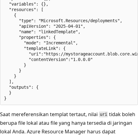
  "variables": {},

  "resources": [

    {

      "type": "Microsoft.Resources/deployments",

      "apiVersion": "2025-04-01",

      "name": "linkedTemplate",

      "properties": {

        "mode": "Incremental",

        "templateLink": {

          "uri":"https://mystorageaccount.blob.core.wi
          "contentVersion":"1.0.0.0"

        }

      }

    }

  ],

  "outputs": {

  }

Saat mereferensikan templat tertaut, nilai
tidak boleh
uri
berupa file lokal atau file yang hanya tersedia di jaringan
lokal Anda. Azure Resource Manager harus dapat