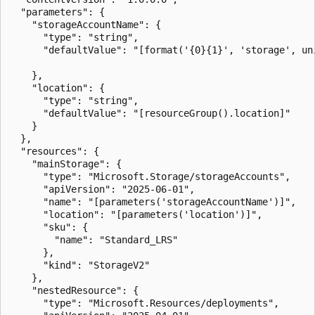
  "parameters": {

    "storageAccountName": {

      "type": "string",

      "defaultValue": "[format('{0}{1}', 'storage', uni
    },

    "location": {

      "type": "string",

      "defaultValue": "[resourceGroup().location]"

    }

  },

  "resources": {

    "mainStorage": {

      "type": "Microsoft.Storage/storageAccounts",

      "apiVersion": "2025-06-01",

      "name": "[parameters('storageAccountName')]",

      "location": "[parameters('location')]",

      "sku": {

        "name": "Standard_LRS"

      },

      "kind": "StorageV2"

    },

    "nestedResource": {

      "type": "Microsoft.Resources/deployments",
