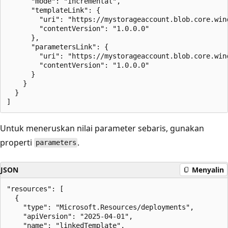
      "mode": "Incremental",

      "templateLink": {

        "uri": "https://mystorageaccount.blob.core.win
        "contentVersion": "1.0.0.0"

      },

      "parametersLink": {

        "uri": "https://mystorageaccount.blob.core.win
        "contentVersion": "1.0.0.0"

      }

    }

  }

Untuk meneruskan nilai parameter sebaris, gunakan
properti
.
parameters
JSON
Menyalin
"resources": [

  {

    "type": "Microsoft.Resources/deployments",

    "apiVersion": "2025-04-01",

    "name": "linkedTemplate",
