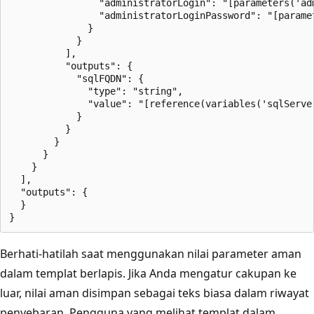
                "administratorLogin": "[parameters('adm
                "administratorLoginPassword": "[paramet
              }

            }

          ],

          "outputs": {

            "sqlFQDN": {

              "type": "string",

              "value": "[reference(variables('sqlServe
            }

          }

        }

      }

    }

  ],

  "outputs": {

  }

Berhati-hatilah saat menggunakan nilai parameter aman
dalam templat berlapis. Jika Anda mengatur cakupan ke
luar, nilai aman disimpan sebagai teks biasa dalam riwayat
penyebaran. Pengguna yang melihat templat dalam