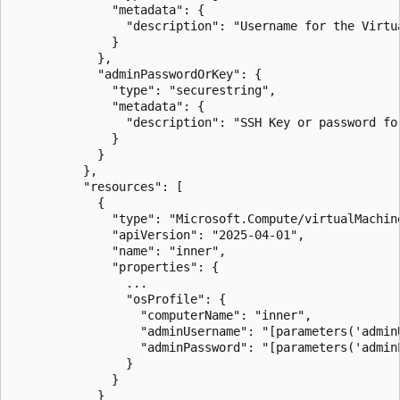
              "metadata": {

                "description": "Username for the Virtua
              }

            },

            "adminPasswordOrKey": {

              "type": "securestring",

              "metadata": {

                "description": "SSH Key or password fo
              }

            }

          },

          "resources": [

            {

              "type": "Microsoft.Compute/virtualMachine
              "apiVersion": "2025-04-01",

              "name": "inner",

              "properties": {

                ...

                "osProfile": {

                  "computerName": "inner",

                  "adminUsername": "[parameters('adminU
                  "adminPassword": "[parameters('admin
                }

              }

            }
