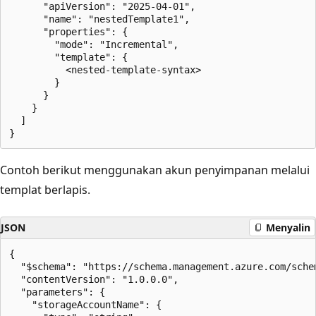
      "apiVersion": "2025-04-01",

      "name": "nestedTemplate1",

      "properties": {

        "mode": "Incremental",

        "template": {

          <nested-template-syntax>

        }

      }

    }

  ]

Contoh berikut menggunakan akun penyimpanan melalui
templat berlapis.
JSON
Menyalin
{

  "$schema": "https://schema.management.azure.com/sche
  "contentVersion": "1.0.0.0",

  "parameters": {

    "storageAccountName": {
