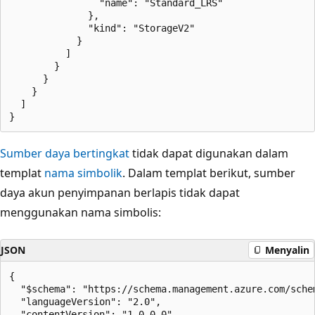
                "name": "Standard_LRS"

              },

              "kind": "StorageV2"

            }

          ]

        }

      }

    }

  ]

Sumber daya bertingkat
tidak dapat digunakan dalam
templat
nama simbolik
. Dalam templat berikut, sumber
daya akun penyimpanan berlapis tidak dapat
menggunakan nama simbolis:
JSON
Menyalin
{

  "$schema": "https://schema.management.azure.com/sche
  "languageVersion": "2.0",

  "contentVersion": "1.0.0.0",
