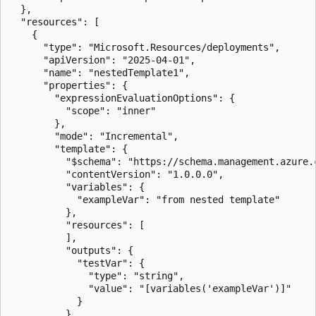
  },

  "resources": [

    {

      "type": "Microsoft.Resources/deployments",

      "apiVersion": "2025-04-01",

      "name": "nestedTemplate1",

      "properties": {

        "expressionEvaluationOptions": {

          "scope": "inner"

        },

        "mode": "Incremental",

        "template": {

          "$schema": "https://schema.management.azure.
          "contentVersion": "1.0.0.0",

          "variables": {

            "exampleVar": "from nested template"

          },

          "resources": [

          ],

          "outputs": {

            "testVar": {

              "type": "string",

              "value": "[variables('exampleVar')]"

            }

          }
