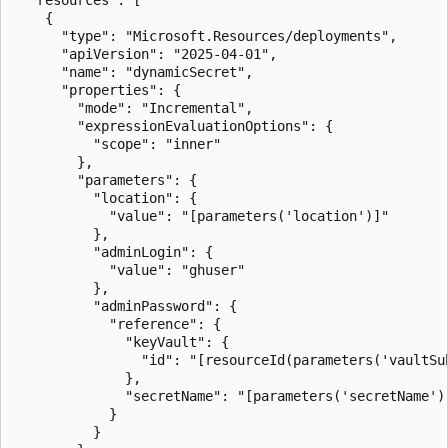
    {

      "type": "Microsoft.Resources/deployments",

      "apiVersion": "2025-04-01",

      "name": "dynamicSecret",

      "properties": {

        "mode": "Incremental",

        "expressionEvaluationOptions": {

          "scope": "inner"

        },

        "parameters": {

          "location": {

            "value": "[parameters('location')]"

          },

          "adminLogin": {

            "value": "ghuser"

          },

          "adminPassword": {

            "reference": {

              "keyVault": {

                "id": "[resourceId(parameters('vaultSu
              },

              "secretName": "[parameters('secretName')]
            }

          }
