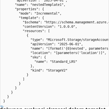
      "apiVersion": "2025-04-01",

      "name": "nestedTemplate1",

      "properties": {

        "mode": "Incremental",

        "template": {

          "$schema": "https://schema.management.azure.
          "contentVersion": "1.0.0.0",

          "resources": [

            {

              "type": "Microsoft.Storage/storageAccount
              "apiVersion": "2025-06-01",

              "name": "[format('{0}nested', parameters(
              "location": "[parameters('location')]",

              "sku": {

                "name": "Standard_LRS"

              },

              "kind": "StorageV2"

            }

          ]

        }

      }

    }

  }
