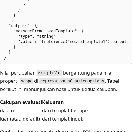
        }

      }

    }

  ],

  "outputs": {

    "messageFromLinkedTemplate": {

      "type": "string",

      "value": "[reference('nestedTemplate1').outputs.t
    }

  }

Nilai perubahan
bergantung pada nilai
exampleVar
properti
di
. Tabel
scope
expressionEvaluationOptions
berikut ini menunjukkan hasil untuk kedua cakupan.
Cakupan evaluasi
Keluaran
dalam
dari templat berlapis
luar (atau default)
dari templat induk
Contoh berikut menyebarkan server SQL dan mengambil