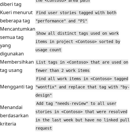
the <Contoso> area path
diberi tag
Kueri menurut
Find user stories tagged with both
beberapa tag
"performance" and "P1"
Mencantumkan
Show all distinct tags used on work
semua tag
items in project <Contoso> sorted by
yang
usage count
digunakan
Membersihkan
List tags in <Contoso> that are used on
tag usang
fewer than 2 work items
Find all work items in <Contoso> tagged
Mengganti tag
"wontfix" and replace that tag with "by-
design"
Add tag "needs-review" to all user
Menandai
stories in <Contoso> that were resolved
berdasarkan
in the last week but have no linked pull
kriteria
request