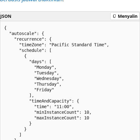
JSON
Menyalin
{

  "autoscale": {

    "recurrence": {

      "timeZone": "Pacific Standard Time",

      "schedule": [

        {

          "days": [

            "Monday",

            "Tuesday",

            "Wednesday",

            "Thursday",

            "Friday"

          ],

          "timeAndCapacity": {

            "time": "11:00",

            "minInstanceCount": 10,

            "maxInstanceCount": 10

          }

        }

      ]
