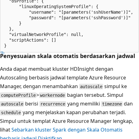
  "osProfile": {

      "linuxOperatingSystemProfile": {

          "username": "[parameters('sshUserName')]",

          "password": "[parameters('sshPassword')]"

      }

  },

  "virtualNetworkProfile": null,

  "scriptActions": []

Penyesuaian skala otomatis berdasarkan jadwal
Anda dapat membuat kluster HDInsight dengan
Autoscaling berbasis jadwal template Azure Resource
Manager, dengan menambahkan
simpul ke
autoscale
>
bagian tersebut. Simpul
computeProfile
workernode
berisi
yang memiliki
dan
autoscale
recurrence
timezone
yang menjelaskan kapan perubahan terjadi.
schedule
Simpul untuk templat Azure Resource Manager lengkap,
lihat
Sebarkan kluster Spark dengan Skala Otomatis
berbasis jadwal Diaktifkan
.