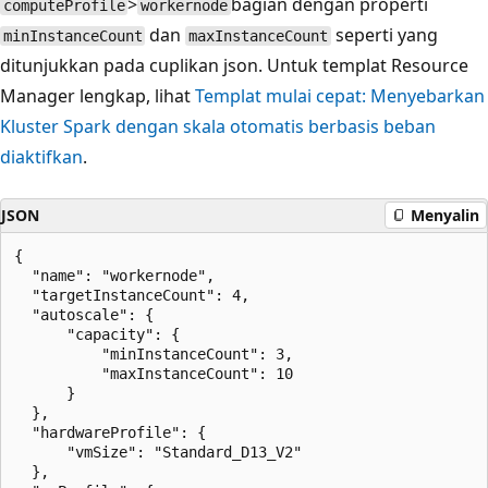
>
bagian dengan properti
computeProfile
workernode
dan
seperti yang
minInstanceCount
maxInstanceCount
ditunjukkan pada cuplikan json. Untuk templat Resource
Manager lengkap, lihat
Templat mulai cepat: Menyebarkan
Kluster Spark dengan skala otomatis berbasis beban
diaktifkan
.
JSON
Menyalin
{

  "name": "workernode",

  "targetInstanceCount": 4,

  "autoscale": {

      "capacity": {

          "minInstanceCount": 3,

          "maxInstanceCount": 10

      }

  },

  "hardwareProfile": {

      "vmSize": "Standard_D13_V2"

  },
