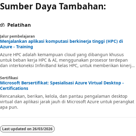
Sumber Daya Tambahan:
Pelatihan
Jalur pembelajaran
Menjalankan aplikasi komputasi berkinerja tinggi (HPC) di
Azure - Training
Azure HPC adalah kemampuan cloud yang dibangun khusus
untuk beban kerja HPC & AI, menggunakan prosesor terdepan
dan interkoneksi InfiniBand kelas HPC, untuk memberikan kinerja,
skalabilitas, dan nilai aplikasi terbaik. Azure HPC memungkinkan
pengguna untuk membuka inovasi, produktivitas, dan kelincahan
Sertifikasi
bisnis, melalui berbagai teknologi HPC & AI yang sangat tersedia
Microsoft Bersertifikat: Spesialisasi Azure Virtual Desktop -
yang dapat dialokasikan secara dinamis saat bisnis dan
Certifications
kebutuhan teknis Anda berubah. Jalur pembelajaran ini adalah
Rencanakan, berikan, kelola, dan pantau pengalaman desktop
serangkaian modul yang memb
virtual dan aplikasi jarak jauh di Microsoft Azure untuk perangkat
apa pun.
Last updated on
26/03/2026