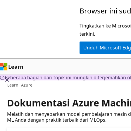
Lompati
Browser ini su
ke
konten
Tingkatkan ke Microso
utama
terkini.
Unduh Microsoft Ed
Learn
Beberapa bagian dari topik ini mungkin diterjemahkan o
Learn
Azure
Dokumentasi Azure Machi
Melatih dan menyebarkan model pembelajaran mesin den
ML Anda dengan praktik terbaik dari MLOps.