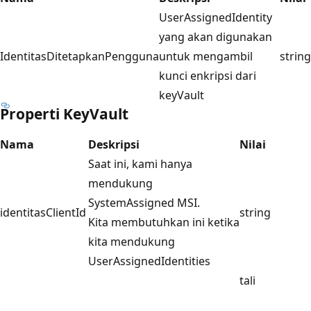
UserAssignedIdentity
yang akan digunakan
IdentitasDitetapkanPengguna
untuk mengambil
string
kunci enkripsi dari
keyVault
Properti KeyVault
Nama
Deskripsi
Nilai
Saat ini, kami hanya
mendukung
SystemAssigned MSI.
identitasClientId
string
Kita membutuhkan ini ketika
kita mendukung
UserAssignedIdentities
tali