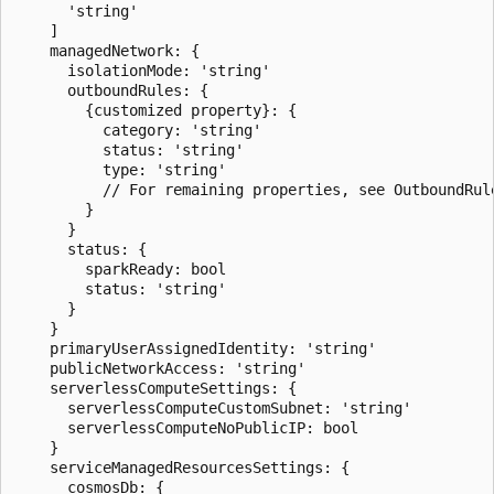
      'string'

    ]

    managedNetwork: {

      isolationMode: 'string'

      outboundRules: {

        {customized property}: {

          category: 'string'

          status: 'string'

          type: 'string'

          // For remaining properties, see OutboundRule
        }

      }

      status: {

        sparkReady: bool

        status: 'string'

      }

    }

    primaryUserAssignedIdentity: 'string'

    publicNetworkAccess: 'string'

    serverlessComputeSettings: {

      serverlessComputeCustomSubnet: 'string'

      serverlessComputeNoPublicIP: bool

    }

    serviceManagedResourcesSettings: {

      cosmosDb: {
