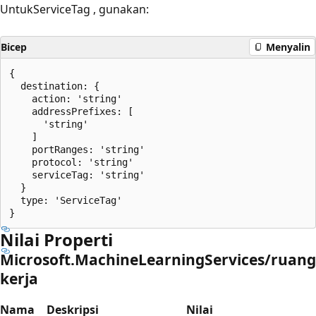
UntukServiceTag
, gunakan:
Bicep
Menyalin
{

  destination: {

    action: 'string'

    addressPrefixes: [

      'string'

    ]

    portRanges: 'string'

    protocol: 'string'

    serviceTag: 'string'

  }

  type: 'ServiceTag'

Nilai Properti
Microsoft.MachineLearningServices/ruang
kerja
Nama
Deskripsi
Nilai