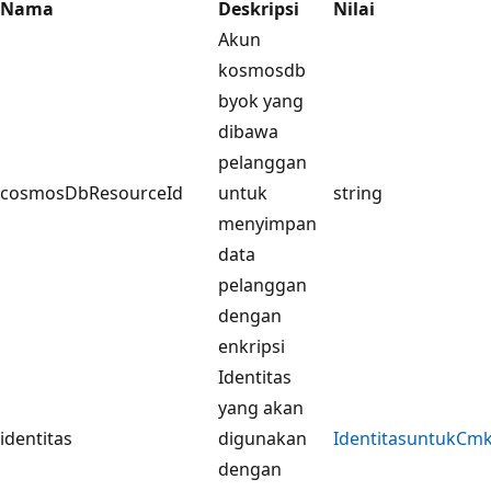
Nama
Deskripsi
Nilai
Akun
kosmosdb
byok yang
dibawa
pelanggan
cosmosDbResourceId
untuk
string
menyimpan
data
pelanggan
dengan
enkripsi
Identitas
yang akan
identitas
digunakan
IdentitasuntukCm
dengan