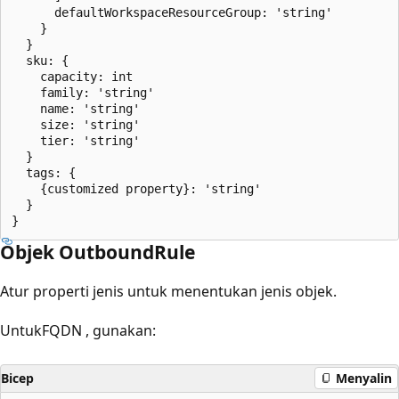
      defaultWorkspaceResourceGroup: 'string'

    }

  }

  sku: {

    capacity: int

    family: 'string'

    name: 'string'

    size: 'string'

    tier: 'string'

  }

  tags: {

    {customized property}: 'string'

  }

Objek OutboundRule
Atur properti jenis
untuk menentukan jenis objek.
UntukFQDN
, gunakan:
Bicep
Menyalin