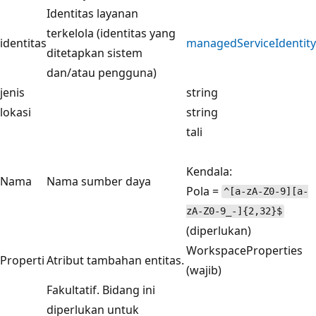
Identitas layanan
terkelola (identitas yang
identitas
managedServiceIdentity
ditetapkan sistem
dan/atau pengguna)
jenis
string
lokasi
string
tali
Kendala:
Nama
Nama sumber daya
Pola =
^[a-zA-Z0-9][a-
zA-Z0-9_-]{2,32}$
(diperlukan)
WorkspaceProperties
Properti
Atribut tambahan entitas.
(wajib)
Fakultatif. Bidang ini
diperlukan untuk