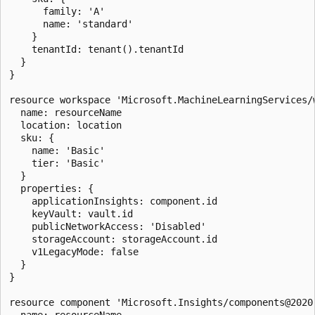
      family: 'A'

      name: 'standard'

    }

    tenantId: tenant().tenantId

  }

}

resource workspace 'Microsoft.MachineLearningServices/w
  name: resourceName

  location: location

  sku: {

    name: 'Basic'

    tier: 'Basic'

  }

  properties: {

    applicationInsights: component.id

    keyVault: vault.id

    publicNetworkAccess: 'Disabled'

    storageAccount: storageAccount.id

    v1LegacyMode: false

  }

}

resource component 'Microsoft.Insights/components@2020-
  name: resourceName
