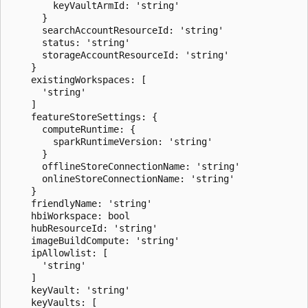
        keyVaultArmId: 'string'

      }

      searchAccountResourceId: 'string'

      status: 'string'

      storageAccountResourceId: 'string'

    }

    existingWorkspaces: [

      'string'

    ]

    featureStoreSettings: {

      computeRuntime: {

        sparkRuntimeVersion: 'string'

      }

      offlineStoreConnectionName: 'string'

      onlineStoreConnectionName: 'string'

    }

    friendlyName: 'string'

    hbiWorkspace: bool

    hubResourceId: 'string'

    imageBuildCompute: 'string'

    ipAllowlist: [

      'string'

    ]

    keyVault: 'string'

    keyVaults: [
