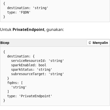
{

  destination: 'string'

  type: 'FQDN'

Untuk
PrivateEndpoint
, gunakan:
Bicep
Menyalin
{

  destination: {

    serviceResourceId: 'string'

    sparkEnabled: bool

    sparkStatus: 'string'

    subresourceTarget: 'string'

  }

  fqdns: [

    'string'

  ]

  type: 'PrivateEndpoint'
