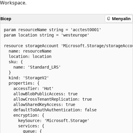
Workspace.
Bicep
Menyalin
param resourceName string = 'acctest0001'

param location string = 'westeurope'

resource storageAccount 'Microsoft.Storage/storageAccou
  name: resourceName

  location: location

  sku: {

    name: 'Standard_LRS'

  }

  kind: 'StorageV2'

  properties: {

    accessTier: 'Hot'

    allowBlobPublicAccess: true

    allowCrossTenantReplication: true

    allowSharedKeyAccess: true

    defaultToOAuthAuthentication: false

    encryption: {

      keySource: 'Microsoft.Storage'

      services: {

        queue: {
