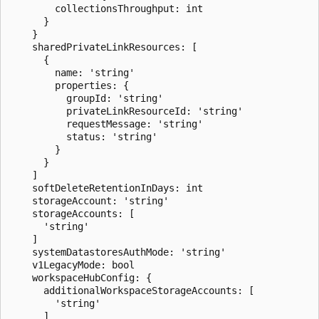
        collectionsThroughput: int

      }

    }

    sharedPrivateLinkResources: [

      {

        name: 'string'

        properties: {

          groupId: 'string'

          privateLinkResourceId: 'string'

          requestMessage: 'string'

          status: 'string'

        }

      }

    ]

    softDeleteRetentionInDays: int

    storageAccount: 'string'

    storageAccounts: [

      'string'

    ]

    systemDatastoresAuthMode: 'string'

    v1LegacyMode: bool

    workspaceHubConfig: {

      additionalWorkspaceStorageAccounts: [

        'string'

      ]
