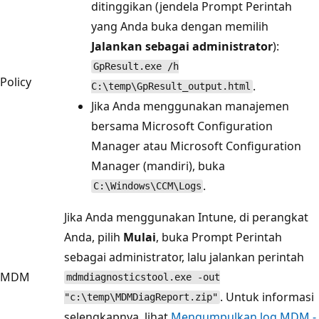
ditinggikan (jendela Prompt Perintah
yang Anda buka dengan memilih
Jalankan sebagai administrator
):
GpResult.exe /h
Policy
.
C:\temp\GpResult_output.html
Jika Anda menggunakan manajemen
bersama Microsoft Configuration
Manager atau Microsoft Configuration
Manager (mandiri), buka
.
C:\Windows\CCM\Logs
Jika Anda menggunakan Intune, di perangkat
Anda, pilih
Mulai
, buka Prompt Perintah
sebagai administrator, lalu jalankan perintah
MDM
mdmdiagnosticstool.exe -out
. Untuk informasi
"c:\temp\MDMDiagReport.zip"
selengkapnya, lihat
Mengumpulkan log MDM -