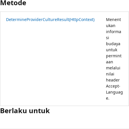
Metode
DetermineProviderCultureResult(HttpContext)
Menent
ukan
informa
si
budaya
untuk
permint
aan
melalui
nilai
header
Accept-
Languag
e.
Berlaku untuk
Mode