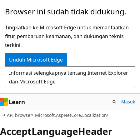
Lompati
Lewati
Browser ini sudah tidak didukung.
ke
ke
konten
navigasi
Tingkatkan ke Microsoft Edge untuk memanfaatkan
utama
dalam
fitur, pembaruan keamanan, dan dukungan teknis
halaman
terkini.
Unduh Microsoft Edge
Informasi selengkapnya tentang Internet Explorer
dan Microsoft Edge
Learn
Masuk
C#
API browser
Microsoft.AspNetCore.Localization
Accept
Language
Header