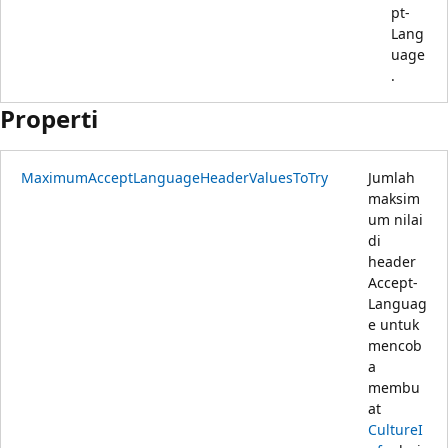
pt-
Lang
uage
.
Properti
MaximumAcceptLanguageHeaderValuesToTry
Jumlah
maksim
um nilai
di
header
Accept-
Languag
e untuk
mencob
a
membu
at
CultureI