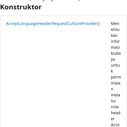
Konstruktor
AcceptLanguageHeaderRequestCultureProvider()
Men
entu
kan
infor
masi
buda
ya
untu
k
perm
intaa
n
mela
lui
nilai
head
er
Acce