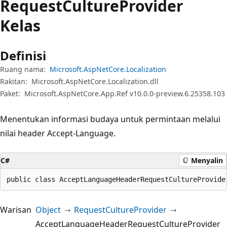
Request
Culture
Provider
Kelas
Definisi
Ruang nama:
Microsoft.AspNetCore.Localization
Rakitan:
Microsoft.AspNetCore.Localization.dll
Paket:
Microsoft.AspNetCore.App.Ref v10.0.0-preview.6.25358.103
Menentukan informasi budaya untuk permintaan melalui
nilai header Accept-Language.
C#
Menyalin
public class AcceptLanguageHeaderRequestCultureProvide
Warisan
Object
RequestCultureProvider
AcceptLanguageHeaderRequestCultureProvider