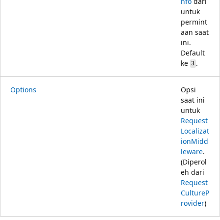
nfo
dari
untuk
permint
aan saat
ini.
Default
ke
.
3
Options
Opsi
saat ini
untuk
Request
Localizat
ionMidd
leware
.
(Diperol
eh dari
Request
CultureP
rovider
)