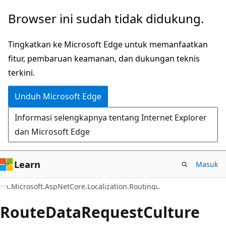
Lompati
Lewati
Browser ini sudah tidak didukung.
ke
ke
konten
navigasi
Tingkatkan ke Microsoft Edge untuk memanfaatkan
utama
dalam
fitur, pembaruan keamanan, dan dukungan teknis
halaman
terkini.
Unduh Microsoft Edge
Informasi selengkapnya tentang Internet Explorer
dan Microsoft Edge
Learn
Masuk
C#
Microsoft.AspNetCore.Localization.Routing
Route
Data
Request
Culture