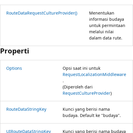
RouteDataRequestCultureProvider()
Menentukan
informasi budaya
untuk permintaan
melalui nilai
dalam data rute.
Properti
Options
Opsi saat ini untuk
RequestLocalizationMiddleware
.
(Diperoleh dari
RequestCultureProvider
)
RouteDataStringKey
Kunci yang berisi nama
budaya. Default ke "budaya".
UIRouteDataStringKey
Kunci yang berisi nama budaya