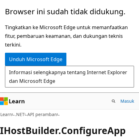
Lompati
Lewati
Browser ini sudah tidak didukung.
ke
ke
konten
navigasi
Tingkatkan ke Microsoft Edge untuk memanfaatkan
utama
dalam
fitur, pembaruan keamanan, dan dukungan teknis
halaman
terkini.
Unduh Microsoft Edge
Informasi selengkapnya tentang Internet Explorer
dan Microsoft Edge
Learn
Masuk
C#
Learn
.NET
API peramban
IHost
Builder.
Configure
App