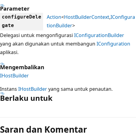
Parameter
Action
<
HostBuilderContext
,
IConfigura
configureDele
tionBuilder
>
gate
Delegasi untuk mengonfigurasi
IConfigurationBuilder
yang akan digunakan untuk membangun
IConfiguration
aplikasi.
Mengembalikan
IHostBuilder
Instans
IHostBuilder
yang sama untuk penautan.
Berlaku untuk
Mode
baca
Saran dan Komentar
dinonaktifkan