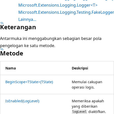
Microsoft.Extensions.Logging.Logger<T>
Microsoft.Extensions.Logging.Testing.FakeLogge
Lainnya…
Keterangan
Antarmuka ini menggabungkan sebagian besar pola
pengelogan ke satu metode.
Metode
Nama
Deskripsi
BeginScope<TState>(TState)
Memulai cakupan
operasi logis.
IsEnabled(LogLevel)
Memeriksa apakah
yang diberikan
diaktifkan.
logLevel