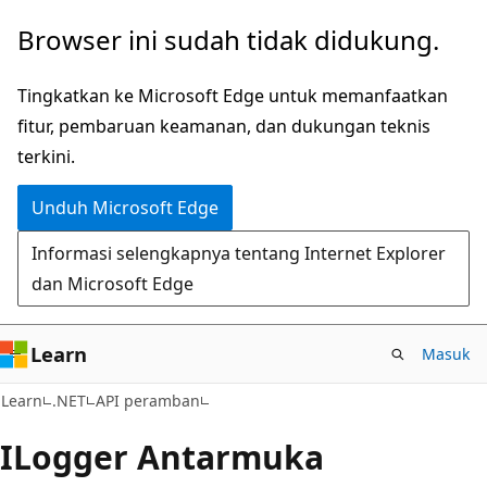
Lompati
Lewati
Browser ini sudah tidak didukung.
ke
ke
konten
navigasi
Tingkatkan ke Microsoft Edge untuk memanfaatkan
utama
dalam
fitur, pembaruan keamanan, dan dukungan teknis
halaman
terkini.
Unduh Microsoft Edge
Informasi selengkapnya tentang Internet Explorer
dan Microsoft Edge
Learn
Masuk
C#
Learn
.NET
API peramban
ILogger Antarmuka