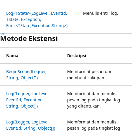
Log<TState>(LogLevel, EventId,
Menulis entri log.
TState, Exception,
Func<TState,Exception,String>)
Metode Ekstensi
Nama
Deskripsi
BeginScope(ILogger,
Memformat pesan dan
String, Object[])
membuat cakupan.
Log(ILogger, LogLevel,
Memformat dan menulis
EventId, Exception,
pesan log pada tingkat log
String, Object[])
yang ditentukan.
Log(ILogger, LogLevel,
Memformat dan menulis
EventId, String, Object[])
pesan log pada tingkat log