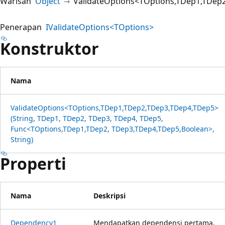
Warisan
Object
ValidateOptions<TOptions,TDep1,TDep
Penerapan
IValidateOptions<TOptions>
Konstruktor
Nama
ValidateOptions<TOptions,TDep1,TDep2,TDep3,TDep4,TDep5>
(String, TDep1, TDep2, TDep3, TDep4, TDep5,
Func<TOptions,TDep1,TDep2, TDep3,TDep4,TDep5,Boolean>,
String)
Properti
Nama
Deskripsi
Dependency1
Mendapatkan dependensi pertama.