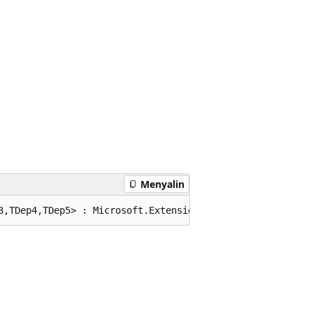
Menyalin
3,TDep4,TDep5> : Microsoft.Extensions.Options.IValidateO