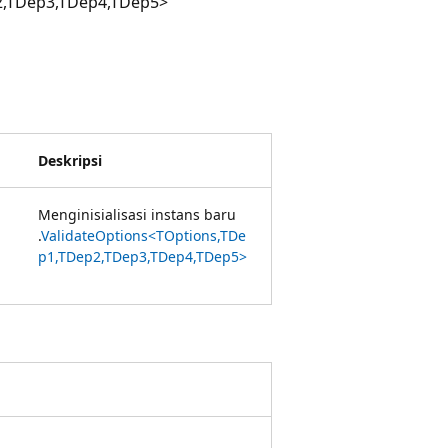
2,TDep3,TDep4,TDep5>
Deskripsi
Menginisialisasi instans baru
.
ValidateOptions<TOptions,TDe
p1,TDep2,TDep3,TDep4,TDep5>