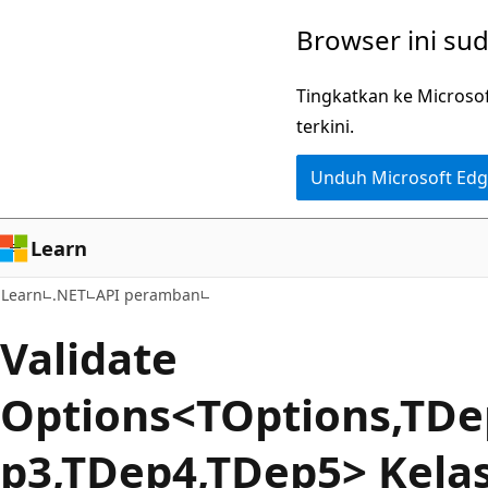
Lompati
Lewati
Browser ini su
ke
ke
konten
navigasi
Tingkatkan ke Microso
utama
dalam
terkini.
halaman
Unduh Microsoft Ed
Learn
Learn
.NET
API peramban
Validate
Options<TOptions,TDe
p3,TDep4,TDep5> Kela