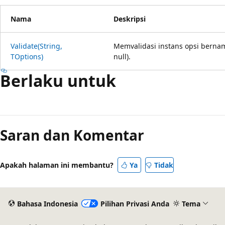
Nama
Deskripsi
Validate(String,
Memvalidasi instans opsi berna
TOptions)
null).
Berlaku untuk
Mode
baca
Saran dan Komentar
dinonaktifkan
Apakah halaman ini membantu?
Ya
Tidak
Bahasa Indonesia
Pilihan Privasi Anda
Tema