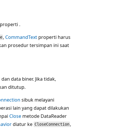
properti .
,
CommandText
properti harus
e
an prosedur tersimpan ini saat
an data biner. Jika tidak,
kan ditutup.
nnection
sibuk melayani
erasi lain yang dapat dilakukan
mpai
Close
metode DataReader
avior
diatur ke
,
CloseConnection