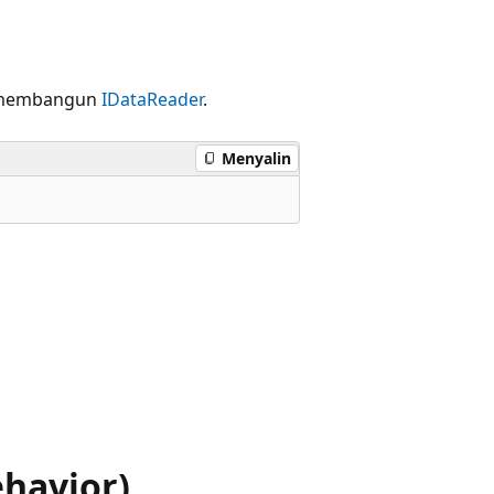
membangun
IDataReader
.
Menyalin
havior)