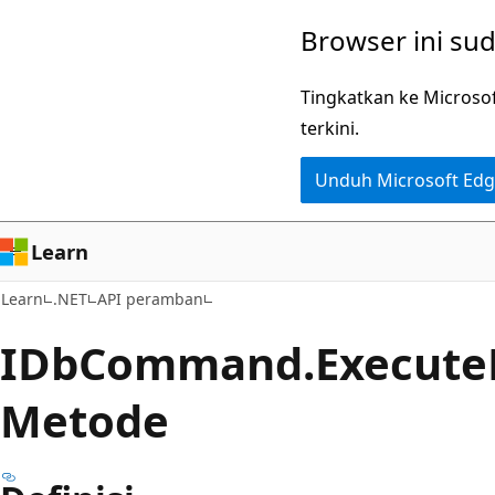
Lompati
Lewati
Browser ini su
ke
ke
konten
navigasi
Tingkatkan ke Microso
utama
dalam
terkini.
halaman
Unduh Microsoft Ed
Learn
Learn
.NET
API peramban
IDb
Command.
Execute
Metode