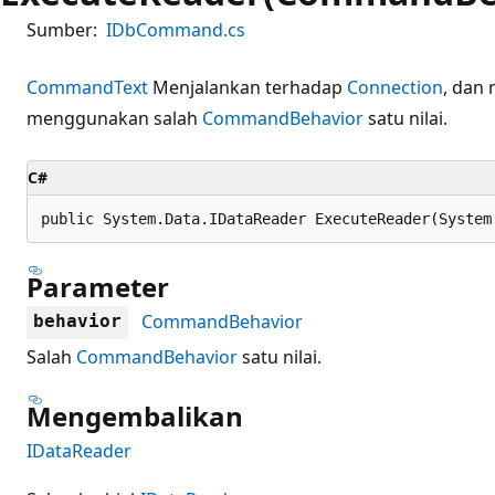
Sumber:
IDbCommand.cs
CommandText
Menjalankan terhadap
Connection
, da
menggunakan salah
CommandBehavior
satu nilai.
C#
public System.Data.IDataReader ExecuteReader(System
Parameter
CommandBehavior
behavior
Salah
CommandBehavior
satu nilai.
Mengembalikan
IDataReader