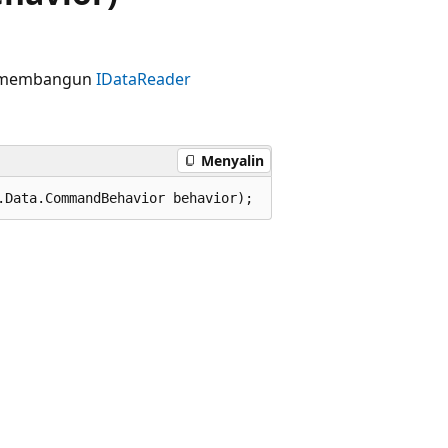
n membangun
IDataReader
Menyalin
.Data.CommandBehavior behavior);