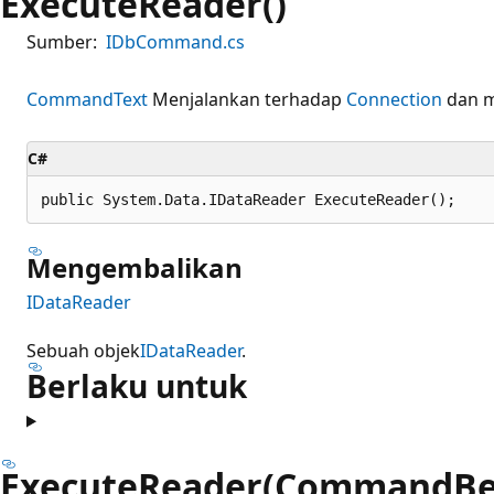
ExecuteReader()
Sumber:
IDbCommand.cs
CommandText
Menjalankan terhadap
Connection
dan 
C#
public System.Data.IDataReader ExecuteReader();
Mengembalikan
IDataReader
Sebuah objek
IDataReader
.
Berlaku untuk
ExecuteReader(CommandBe