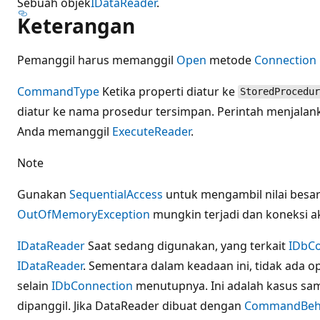
Sebuah objek
IDataReader
.
Keterangan
Pemanggil harus memanggil
Open
metode
Connection
CommandType
Ketika properti diatur ke
StoredProcedur
diatur ke nama prosedur tersimpan. Perintah menjalank
Anda memanggil
ExecuteReader
.
Note
Gunakan
SequentialAccess
untuk mengambil nilai besar d
OutOfMemoryException
mungkin terjadi dan koneksi a
IDataReader
Saat sedang digunakan, yang terkait
IDbCo
IDataReader
. Sementara dalam keadaan ini, tidak ada op
selain
IDbConnection
menutupnya. Ini adalah kasus sa
dipanggil. Jika DataReader dibuat dengan
CommandBeh