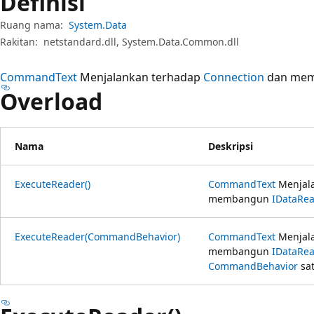
Definisi
Ruang nama:
System.Data
Rakitan:
netstandard.dll, System.Data.Common.dll
CommandText
Menjalankan terhadap
Connection
dan me
Overload
Nama
Deskripsi
ExecuteReader()
CommandText
Menjal
membangun
IDataRea
ExecuteReader(CommandBehavior)
CommandText
Menjal
membangun
IDataRe
CommandBehavior
sat