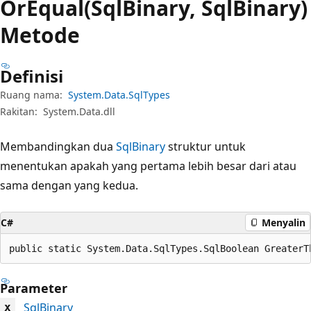
OrEqual(SqlBinary, SqlBinary)
Metode
Definisi
Ruang nama:
System.Data.SqlTypes
Rakitan:
System.Data.dll
Membandingkan dua
SqlBinary
struktur untuk
menentukan apakah yang pertama lebih besar dari atau
sama dengan yang kedua.
C#
Menyalin
public static System.Data.SqlTypes.SqlBoolean GreaterT
Parameter
SqlBinary
x