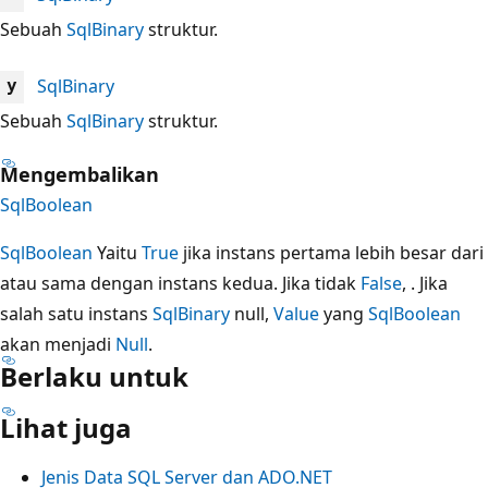
Sebuah
SqlBinary
struktur.
SqlBinary
y
Sebuah
SqlBinary
struktur.
Mengembalikan
SqlBoolean
SqlBoolean
Yaitu
True
jika instans pertama lebih besar dari
atau sama dengan instans kedua. Jika tidak
False
, . Jika
salah satu instans
SqlBinary
null,
Value
yang
SqlBoolean
akan menjadi
Null
.
Berlaku untuk
Lihat juga
Jenis Data SQL Server dan ADO.NET