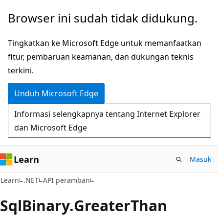
Lompati
Lewati
Browser ini sudah tidak didukung.
ke
ke
konten
navigasi
Tingkatkan ke Microsoft Edge untuk memanfaatkan
utama
dalam
fitur, pembaruan keamanan, dan dukungan teknis
halaman
terkini.
Unduh Microsoft Edge
Informasi selengkapnya tentang Internet Explorer
dan Microsoft Edge
Learn
Masuk
C#
Learn
.NET
API peramban
Sql
Binary.
Greater
Than