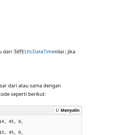
u dari
UtcDateTime
nilai ; jika
left
esar dari atau sama dengan
ode seperti berikut:
Menyalin
4, 45, 0,

5, 45, 0,
