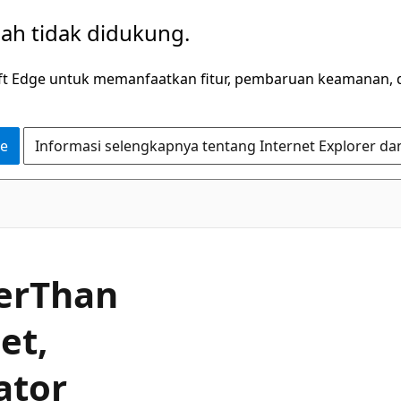
dah tidak didukung.
ft Edge untuk memanfaatkan fitur, pembaruan keamanan, 
ge
Informasi selengkapnya tentang Internet Explorer da
C#
er
Than
et,
ator