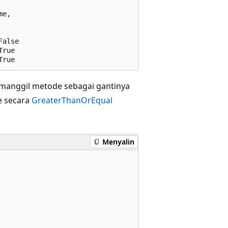
e,

alse

rue

manggil metode sebagai gantinya
e secara
GreaterThanOrEqual
Menyalin