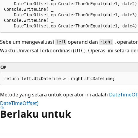
    DateTimeOffset.op_GreaterThanOrEqual(date1, date2))
Console.WriteLine( _

    DateTimeOffset.op_GreaterThanOrEqual(date1, date3))
Console.WriteLine( _

Sebelum mengevaluasi
operand dan
, operator
left
right
Waktu Universal Terkoordinasi (UTC). Operasi ini setara de
C#
Metode yang setara untuk operator ini adalah
DateTimeOff
DateTimeOffset)
Berlaku untuk
Mode
baca