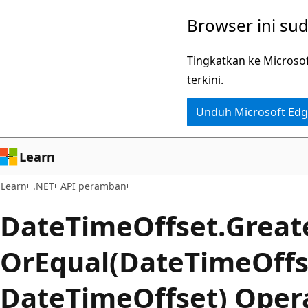
Lompati
Lewati
Browser ini su
ke
ke
konten
navigasi
Tingkatkan ke Microso
utama
dalam
terkini.
halaman
Unduh Microsoft Ed
Learn
Learn
.NET
API peramban
Date
Time
Offset.
Great
OrEqual(DateTimeOffs
DateTimeOffset) Oper