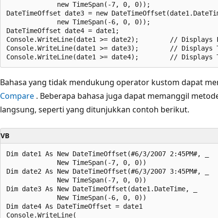
             new TimeSpan(-7, 0, 0));

DateTimeOffset date3 = new DateTimeOffset(date1.DateTim
             new TimeSpan(-6, 0, 0));

DateTimeOffset date4 = date1;

Console.WriteLine(date1 >= date2);        // Displays F
Console.WriteLine(date1 >= date3);        // Displays T
Bahasa yang tidak mendukung operator kustom dapat me
Compare
. Beberapa bahasa juga dapat memanggil metod
langsung, seperti yang ditunjukkan contoh berikut.
VB
Dim date1 As New DateTimeOffset(#6/3/2007 2:45PM#, _

             New TimeSpan(-7, 0, 0))

Dim date2 As New DateTimeOffset(#6/3/2007 3:45PM#, _

             New TimeSpan(-7, 0, 0))

Dim date3 As New DateTimeOffset(date1.DateTime, _

             New TimeSpan(-6, 0, 0))

Dim date4 As DateTimeOffset = date1

Console.WriteLine( _
