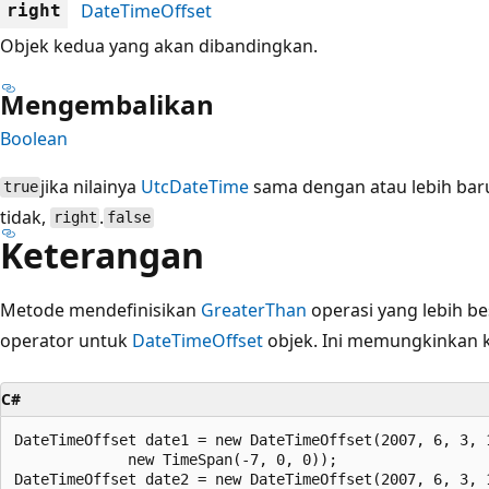
DateTimeOffset
right
Objek kedua yang akan dibandingkan.
Mengembalikan
Boolean
jika nilainya
UtcDateTime
sama dengan atau lebih bar
true
tidak,
.
right
false
Keterangan
Metode mendefinisikan
GreaterThan
operasi yang lebih b
operator untuk
DateTimeOffset
objek. Ini memungkinkan k
C#
DateTimeOffset date1 = new DateTimeOffset(2007, 6, 3, 1
             new TimeSpan(-7, 0, 0));

DateTimeOffset date2 = new DateTimeOffset(2007, 6, 3, 1