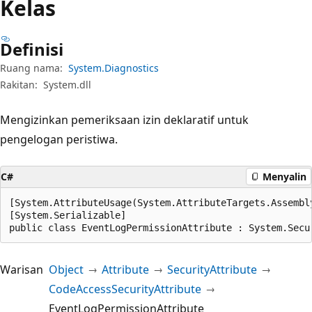
Kelas
Definisi
Ruang nama:
System.Diagnostics
Rakitan:
System.dll
Mengizinkan pemeriksaan izin deklaratif untuk
pengelogan peristiwa.
C#
Menyalin
[System.AttributeUsage(System.AttributeTargets.Assembl
[System.Serializable]

public class EventLogPermissionAttribute : System.Secu
Warisan
Object
Attribute
SecurityAttribute
CodeAccessSecurityAttribute
EventLogPermissionAttribute