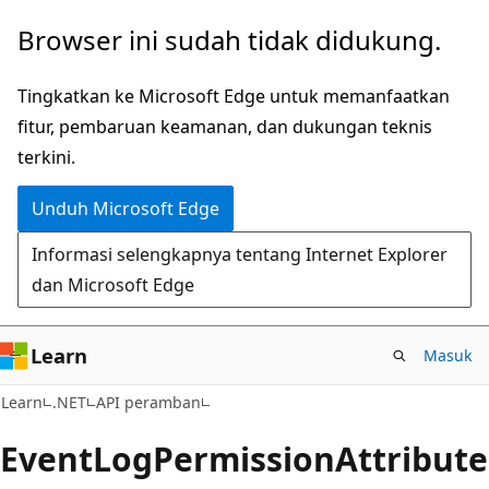
Lompati
Lewati
Browser ini sudah tidak didukung.
ke
ke
konten
navigasi
Tingkatkan ke Microsoft Edge untuk memanfaatkan
utama
dalam
fitur, pembaruan keamanan, dan dukungan teknis
halaman
terkini.
Unduh Microsoft Edge
Informasi selengkapnya tentang Internet Explorer
dan Microsoft Edge
Learn
Masuk
C#
Learn
.NET
API peramban
Event
Log
Permission
Attribute