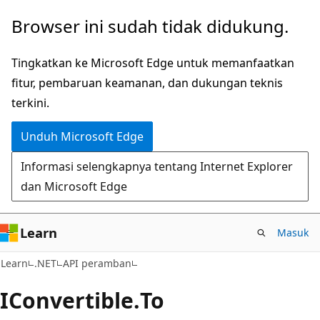
Lompati
Lewati
Browser ini sudah tidak didukung.
ke
ke
konten
navigasi
Tingkatkan ke Microsoft Edge untuk memanfaatkan
utama
dalam
fitur, pembaruan keamanan, dan dukungan teknis
halaman
terkini.
Unduh Microsoft Edge
Informasi selengkapnya tentang Internet Explorer
dan Microsoft Edge
Learn
Masuk
C#
Learn
.NET
API peramban
IConvertible.
To