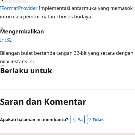
IFormatProvider
Implementasi antarmuka yang memasok
informasi pemformatan khusus budaya.
Mengembalikan
Int32
Bilangan bulat bertanda tangan 32-bit yang setara dengan
nilai instans ini.
Berlaku untuk
Mode
baca
Saran dan Komentar
dinonaktifkan
Apakah halaman ini membantu?
Ya
Tidak