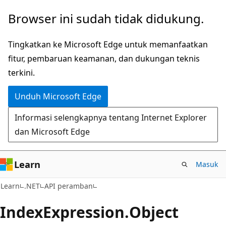
Lompati
Lewati
Browser ini sudah tidak didukung.
ke
ke
konten
navigasi
Tingkatkan ke Microsoft Edge untuk memanfaatkan
utama
dalam
fitur, pembaruan keamanan, dan dukungan teknis
halaman
terkini.
Unduh Microsoft Edge
Informasi selengkapnya tentang Internet Explorer
dan Microsoft Edge
Learn
Masuk
C#
Learn
.NET
API peramban
Index
Expression.
Object