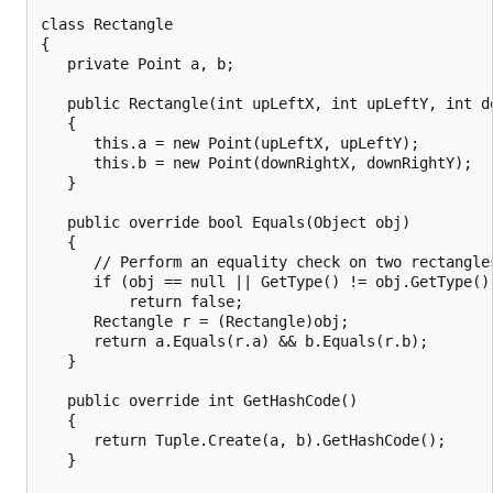
class Rectangle

{

   private Point a, b;

   public Rectangle(int upLeftX, int upLeftY, int do
   {

      this.a = new Point(upLeftX, upLeftY);

      this.b = new Point(downRightX, downRightY);

   }

   public override bool Equals(Object obj)

   {

      // Perform an equality check on two rectangles
      if (obj == null || GetType() != obj.GetType())
          return false;

      Rectangle r = (Rectangle)obj;

      return a.Equals(r.a) && b.Equals(r.b);

   }

   public override int GetHashCode()

   {

      return Tuple.Create(a, b).GetHashCode();

   }
