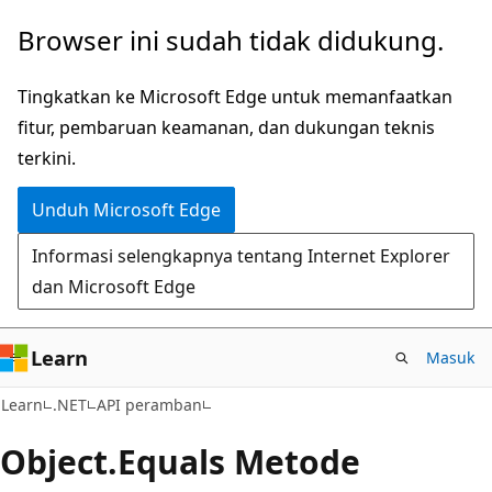
Lompati
Lewati
Browser ini sudah tidak didukung.
ke
ke
konten
navigasi
Tingkatkan ke Microsoft Edge untuk memanfaatkan
utama
dalam
fitur, pembaruan keamanan, dan dukungan teknis
halaman
terkini.
Unduh Microsoft Edge
Informasi selengkapnya tentang Internet Explorer
dan Microsoft Edge
Learn
Masuk
C#
Learn
.NET
API peramban
Object.
Equals Metode