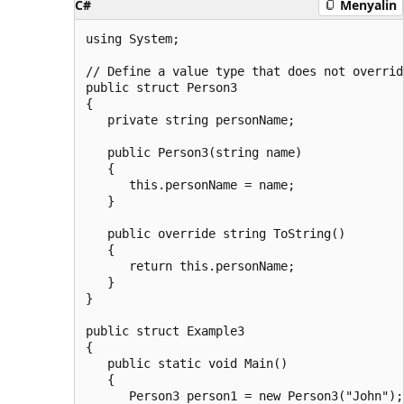
C#
Menyalin
using System;

// Define a value type that does not overrid
public struct Person3

{

   private string personName;

   public Person3(string name)

   {

      this.personName = name;

   }

   public override string ToString()

   {

      return this.personName;

   }

}

public struct Example3

{

   public static void Main()

   {

      Person3 person1 = new Person3("John");
