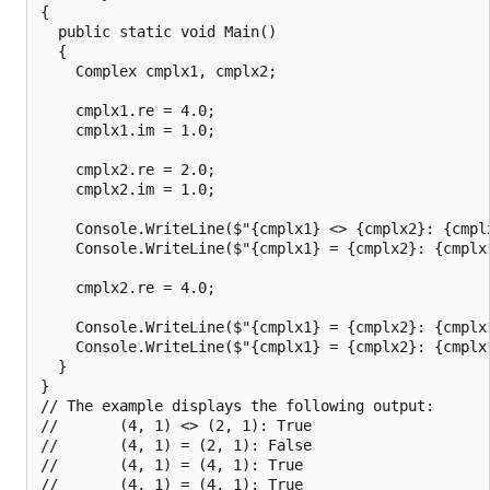
{

  public static void Main()

  {

    Complex cmplx1, cmplx2;

    cmplx1.re = 4.0;

    cmplx1.im = 1.0;

    cmplx2.re = 2.0;

    cmplx2.im = 1.0;

    Console.WriteLine($"{cmplx1} <> {cmplx2}: {cmplx
    Console.WriteLine($"{cmplx1} = {cmplx2}: {cmplx1
    cmplx2.re = 4.0;

    Console.WriteLine($"{cmplx1} = {cmplx2}: {cmplx1
    Console.WriteLine($"{cmplx1} = {cmplx2}: {cmplx1
  }

}

// The example displays the following output:

//       (4, 1) <> (2, 1): True

//       (4, 1) = (2, 1): False

//       (4, 1) = (4, 1): True
