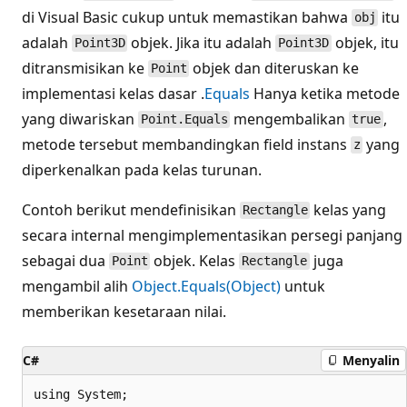
di Visual Basic cukup untuk memastikan bahwa
itu
obj
adalah
objek. Jika itu adalah
objek, itu
Point3D
Point3D
ditransmisikan ke
objek dan diteruskan ke
Point
implementasi kelas dasar .
Equals
Hanya ketika metode
yang diwariskan
mengembalikan
,
Point.Equals
true
metode tersebut membandingkan field instans
yang
z
diperkenalkan pada kelas turunan.
Contoh berikut mendefinisikan
kelas yang
Rectangle
secara internal mengimplementasikan persegi panjang
sebagai dua
objek. Kelas
juga
Point
Rectangle
mengambil alih
Object.Equals(Object)
untuk
memberikan kesetaraan nilai.
C#
Menyalin
using System;
