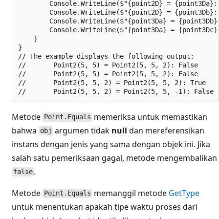
        Console.WriteLine($"{point2D} = {point3Da}: 
        Console.WriteLine($"{point2D} = {point3Db}: 
        Console.WriteLine($"{point3Da} = {point3Db}
        Console.WriteLine($"{point3Da} = {point3Dc}
    }

}

// The example displays the following output:

//       Point2(5, 5) = Point2(5, 5, 2): False

//       Point2(5, 5) = Point2(5, 5, 2): False

//       Point2(5, 5, 2) = Point2(5, 5, 2): True

Metode
memeriksa untuk memastikan
Point.Equals
bahwa
argumen tidak
null
dan mereferensikan
obj
instans dengan jenis yang sama dengan objek ini. Jika
salah satu pemeriksaan gagal, metode mengembalikan
.
false
Metode
memanggil metode
GetType
Point.Equals
untuk menentukan apakah tipe waktu proses dari