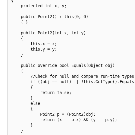
{

    protected int x, y;

    public Point2() : this(0, 0)

    { }

    public Point2(int x, int y)

    {

        this.x = x;

        this.y = y;

    }

    public override bool Equals(Object obj)

    {

        //Check for null and compare run-time types.
        if ((obj == null) || !this.GetType().Equals(
        {

            return false;

        }

        else

        {

            Point2 p = (Point2)obj;

            return (x == p.x) && (y == p.y);

        }

    }
