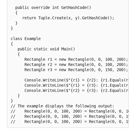
  public override int GetHashCode()

  {

     return Tuple.Create(x, y).GetHashCode();

  }

}

class Example

{

   public static void Main()

   {

      Rectangle r1 = new Rectangle(0, 0, 100, 200);

      Rectangle r2 = new Rectangle(0, 0, 100, 200);

      Rectangle r3 = new Rectangle(0, 0, 150, 200);

      Console.WriteLine($"{r1} = {r2}: {r1.Equals(r2
      Console.WriteLine($"{r1} = {r3}: {r1.Equals(r3
      Console.WriteLine($"{r2} = {r3}: {r2.Equals(r3
   }

}

// The example displays the following output:

//    Rectangle(0, 0, 100, 200) = Rectangle(0, 0, 10
//    Rectangle(0, 0, 100, 200) = Rectangle(0, 0, 15