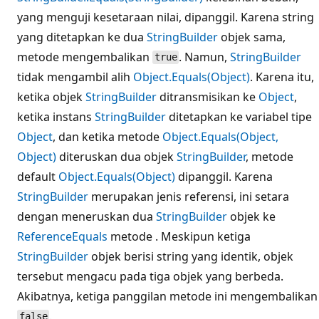
yang menguji kesetaraan nilai, dipanggil. Karena string
yang ditetapkan ke dua
StringBuilder
objek sama,
metode mengembalikan
. Namun,
StringBuilder
true
tidak mengambil alih
Object.Equals(Object)
. Karena itu,
ketika objek
StringBuilder
ditransmisikan ke
Object
,
ketika instans
StringBuilder
ditetapkan ke variabel tipe
Object
, dan ketika metode
Object.Equals(Object,
Object)
diteruskan dua objek
StringBuilder
, metode
default
Object.Equals(Object)
dipanggil. Karena
StringBuilder
merupakan jenis referensi, ini setara
dengan meneruskan dua
StringBuilder
objek ke
ReferenceEquals
metode . Meskipun ketiga
StringBuilder
objek berisi string yang identik, objek
tersebut mengacu pada tiga objek yang berbeda.
Akibatnya, ketiga panggilan metode ini mengembalikan
.
false