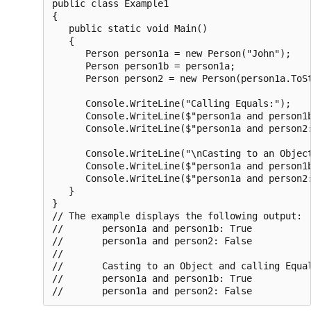
public class Example1

{

   public static void Main()

   {

      Person person1a = new Person("John");

      Person person1b = person1a;

      Person person2 = new Person(person1a.ToSt
      Console.WriteLine("Calling Equals:");

      Console.WriteLine($"person1a and person1b
      Console.WriteLine($"person1a and person2:
      Console.WriteLine("\nCasting to an Object
      Console.WriteLine($"person1a and person1b
      Console.WriteLine($"person1a and person2:
   }

}

// The example displays the following output:

//       person1a and person1b: True

//       person1a and person2: False

//

//       Casting to an Object and calling Equal
//       person1a and person1b: True
