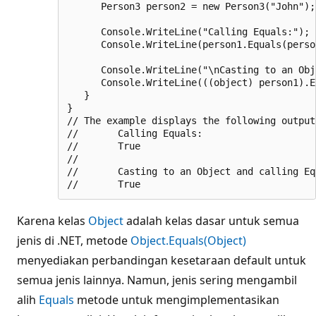
      Person3 person2 = new Person3("John");

      Console.WriteLine("Calling Equals:");

      Console.WriteLine(person1.Equals(person
      Console.WriteLine("\nCasting to an Obj
      Console.WriteLine(((object) person1).E
   }

}

// The example displays the following output:
//       Calling Equals:

//       True

//

//       Casting to an Object and calling Equ
Karena kelas
Object
adalah kelas dasar untuk semua
jenis di .NET, metode
Object.Equals(Object)
menyediakan perbandingan kesetaraan default untuk
semua jenis lainnya. Namun, jenis sering mengambil
alih
Equals
metode untuk mengimplementasikan