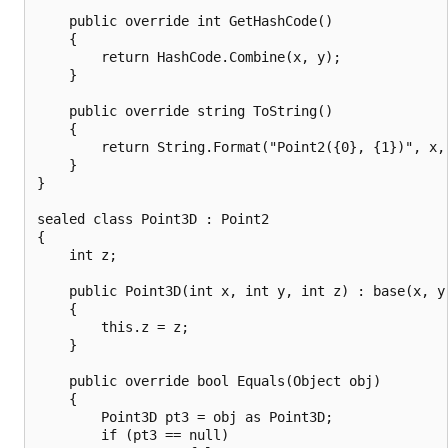
    public override int GetHashCode()

    {

        return HashCode.Combine(x, y);

    }

    public override string ToString()

    {

        return String.Format("Point2({0}, {1})", x, 
    }

}

sealed class Point3D : Point2

{

    int z;

    public Point3D(int x, int y, int z) : base(x, y)
    {

        this.z = z;

    }

    public override bool Equals(Object obj)

    {

        Point3D pt3 = obj as Point3D;

        if (pt3 == null)
