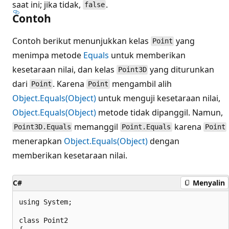
saat ini; jika tidak,
.
false
Contoh
Contoh berikut menunjukkan kelas
yang
Point
menimpa metode
Equals
untuk memberikan
kesetaraan nilai, dan kelas
yang diturunkan
Point3D
dari
. Karena
mengambil alih
Point
Point
Object.Equals(Object)
untuk menguji kesetaraan nilai,
Object.Equals(Object)
metode tidak dipanggil. Namun,
memanggil
karena
Point3D.Equals
Point.Equals
Point
menerapkan
Object.Equals(Object)
dengan
memberikan kesetaraan nilai.
C#
Menyalin
using System;

class Point2
