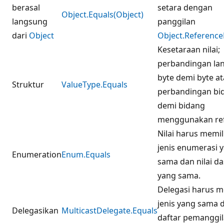
berasal
setara dengan
Object.Equals(Object)
langsung
panggilan
dari
Object
Object.Reference
Kesetaraan nilai;
perbandingan la
byte demi byte a
Struktur
ValueType.Equals
perbandingan bi
demi bidang
menggunakan ref
Nilai harus memil
jenis enumerasi 
Enumeration
Enum.Equals
sama dan nilai da
yang sama.
Delegasi harus m
jenis yang sama
Delegasikan
MulticastDelegate.Equals
daftar pemanggi