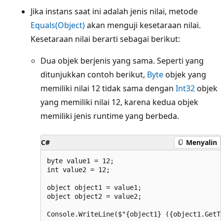
Jika instans saat ini adalah jenis nilai, metode
Equals(Object)
akan menguji kesetaraan nilai.
Kesetaraan nilai berarti sebagai berikut:
Dua objek berjenis yang sama. Seperti yang
ditunjukkan contoh berikut,
Byte
objek yang
memiliki nilai 12 tidak sama dengan
Int32
objek
yang memiliki nilai 12, karena kedua objek
memiliki jenis runtime yang berbeda.
C#
Menyalin
byte value1 = 12;

int value2 = 12;

object object1 = value1;

object object2 = value2;

Console.WriteLine($"{object1} ({object1.GetT