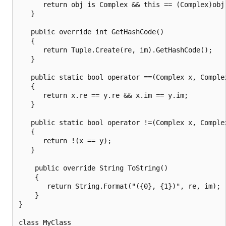
      return obj is Complex && this == (Complex)obj;
   }

   public override int GetHashCode()

   {

      return Tuple.Create(re, im).GetHashCode();

   }

   public static bool operator ==(Complex x, Complex
   {

      return x.re == y.re && x.im == y.im;

   }

   public static bool operator !=(Complex x, Complex
   {

      return !(x == y);

   }

    public override String ToString()

    {

       return String.Format("({0}, {1})", re, im);

    }

}

class MyClass
