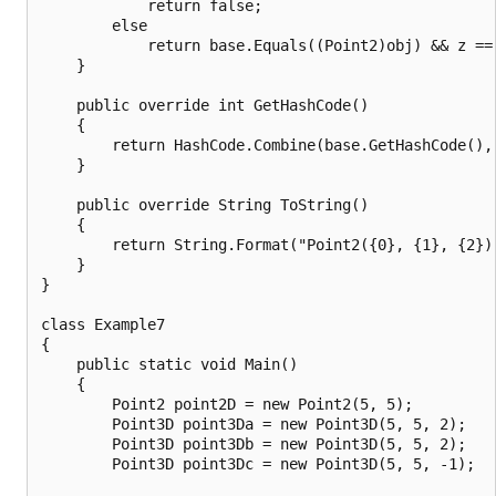
            return false;

        else

            return base.Equals((Point2)obj) && z == 
    }

    public override int GetHashCode()

    {

        return HashCode.Combine(base.GetHashCode(), 
    }

    public override String ToString()

    {

        return String.Format("Point2({0}, {1}, {2})"
    }

}

class Example7

{

    public static void Main()

    {

        Point2 point2D = new Point2(5, 5);

        Point3D point3Da = new Point3D(5, 5, 2);

        Point3D point3Db = new Point3D(5, 5, 2);

        Point3D point3Dc = new Point3D(5, 5, -1);
