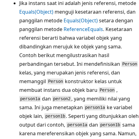
Jika instans saat ini adalah jenis referensi, metode
Equals(Object)
menguji kesetaraan referensi, dan
panggilan metode
Equals(Object)
setara dengan
panggilan metode
ReferenceEquals
. Kesetaraan
referensi berarti bahwa variabel objek yang
dibandingkan merujuk ke objek yang sama.
Contoh berikut mengilustrasikan hasil
perbandingan tersebut. Ini mendefinisikan
Person
kelas, yang merupakan jenis referensi, dan
memanggil
konstruktor kelas untuk
Person
membuat instans dua objek baru
,
Person
dan
, yang memiliki nilai yang
person1a
person2
sama. Ini juga menetapkan
ke variabel
person1a
objek lain,
. Seperti yang ditunjukkan oleh
person1b
output dari contoh,
dan
sama
person1a
person1b
karena mereferensikan objek yang sama. Namun,