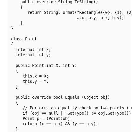
    public override String ToString()

    {

       return String.Format("Rectangle({0}, {1}, {2}
                            a.x, a.y, b.x, b.y);

    }

}

class Point

{

  internal int x;

  internal int y;

  public Point(int X, int Y)

  {

     this.x = X;

     this.y = Y;

  }

  public override bool Equals (Object obj)

  {

     // Performs an equality check on two points (in
     if (obj == null || GetType() != obj.GetType()) 
     Point p = (Point)obj;

     return (x == p.x) && (y == p.y);

  }
