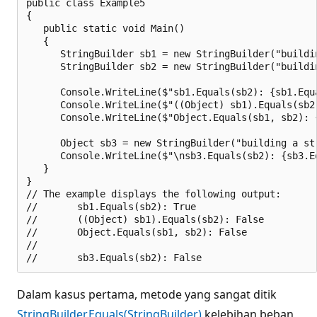
public class Example5

{

   public static void Main()

   {

      StringBuilder sb1 = new StringBuilder("buildin
      StringBuilder sb2 = new StringBuilder("buildin
      Console.WriteLine($"sb1.Equals(sb2): {sb1.Equa
      Console.WriteLine($"((Object) sb1).Equals(sb2
      Console.WriteLine($"Object.Equals(sb1, sb2): {
      Object sb3 = new StringBuilder("building a str
      Console.WriteLine($"\nsb3.Equals(sb2): {sb3.Eq
   }

}

// The example displays the following output:

//       sb1.Equals(sb2): True

//       ((Object) sb1).Equals(sb2): False

//       Object.Equals(sb1, sb2): False

//

Dalam kasus pertama, metode yang sangat ditik
StringBuilder.Equals(StringBuilder)
kelebihan beban,