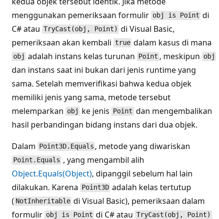
kedua objek tersebut identik. Jika metode
menggunakan pemeriksaan formulir
di
obj is Point
C# atau
di Visual Basic,
TryCast(obj, Point)
pemeriksaan akan kembali
dalam kasus di mana
true
adalah instans kelas turunan
, meskipun
obj
Point
obj
dan instans saat ini bukan dari jenis runtime yang
sama. Setelah memverifikasi bahwa kedua objek
memiliki jenis yang sama, metode tersebut
melemparkan
ke jenis
dan mengembalikan
obj
Point
hasil perbandingan bidang instans dari dua objek.
Dalam
, metode yang diwariskan
Point3D.Equals
, yang mengambil alih
Point.Equals
Object.Equals(Object)
, dipanggil sebelum hal lain
dilakukan. Karena
adalah kelas tertutup
Point3D
(
di Visual Basic), pemeriksaan dalam
NotInheritable
formulir
di C# atau
obj is Point
TryCast(obj, Point)