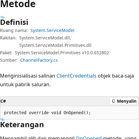
Metode
Definisi
Ruang nama:
System.ServiceModel
Rakitan:
System.ServiceModel.dll,
System.ServiceModel.Primitives.dll
Paket:
System.ServiceModel.Primitives v10.0.652802
Sumber:
ChannelFactory.cs
Menginisialisasi salinan
ClientCredentials
objek baca-saja
untuk pabrik saluran.
C#
Menyalin
protected override void OnOpened();
Keterangan
Mengambil alih dan memanggil
OnOpened
metode , yang