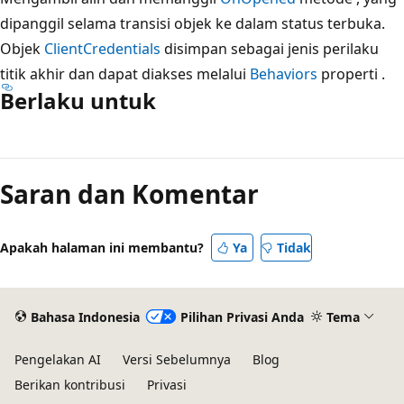
dipanggil selama transisi objek ke dalam status terbuka.
Objek
ClientCredentials
disimpan sebagai jenis perilaku
titik akhir dan dapat diakses melalui
Behaviors
properti .
Berlaku untuk
Mode
baca
Saran dan Komentar
dinonaktifkan
Apakah halaman ini membantu?
Ya
Tidak
Bahasa Indonesia
Pilihan Privasi Anda
Tema
Pengelakan AI
Versi Sebelumnya
Blog
Berikan kontribusi
Privasi