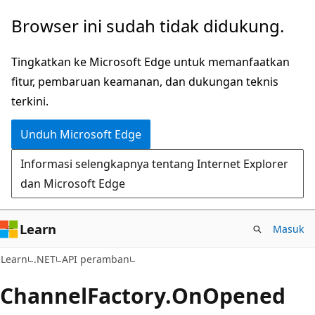
Lompati
Lewati
Browser ini sudah tidak didukung.
ke
ke
konten
navigasi
Tingkatkan ke Microsoft Edge untuk memanfaatkan
utama
dalam
fitur, pembaruan keamanan, dan dukungan teknis
halaman
terkini.
Unduh Microsoft Edge
Informasi selengkapnya tentang Internet Explorer
dan Microsoft Edge
Learn
Masuk
C#
Learn
.NET
API peramban
Channel
Factory.
On
Opened