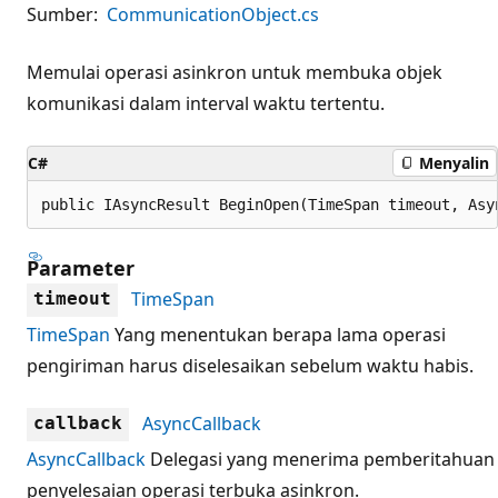
Sumber:
CommunicationObject.cs
Memulai operasi asinkron untuk membuka objek
komunikasi dalam interval waktu tertentu.
C#
Menyalin
public IAsyncResult BeginOpen(TimeSpan timeout, Asy
Parameter
TimeSpan
timeout
TimeSpan
Yang menentukan berapa lama operasi
pengiriman harus diselesaikan sebelum waktu habis.
AsyncCallback
callback
AsyncCallback
Delegasi yang menerima pemberitahuan
penyelesaian operasi terbuka asinkron.