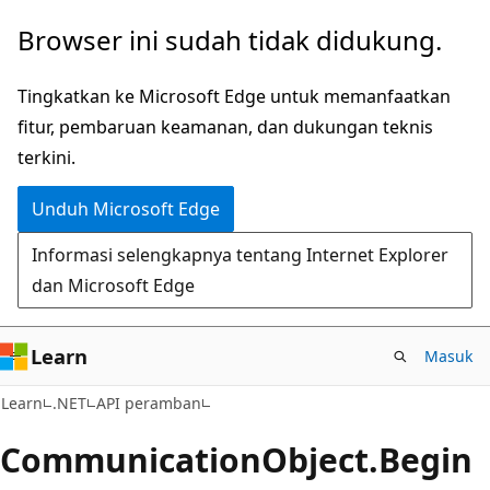
Lompati
Lewati
Browser ini sudah tidak didukung.
ke
ke
konten
navigasi
Tingkatkan ke Microsoft Edge untuk memanfaatkan
utama
dalam
fitur, pembaruan keamanan, dan dukungan teknis
halaman
terkini.
Unduh Microsoft Edge
Informasi selengkapnya tentang Internet Explorer
dan Microsoft Edge
Learn
Masuk
C#
Learn
.NET
API peramban
Communication
Object.
Begin