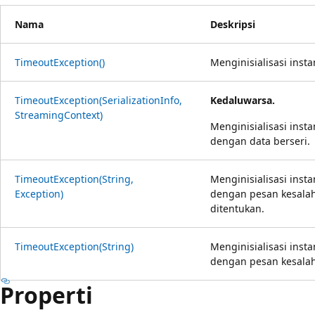
Nama
Deskripsi
TimeoutException()
Menginisialisasi inst
TimeoutException(SerializationInfo,
Kedaluwarsa.
StreamingContext)
Menginisialisasi inst
dengan data berseri.
TimeoutException(String,
Menginisialisasi inst
Exception)
dengan pesan kesala
ditentukan.
TimeoutException(String)
Menginisialisasi inst
dengan pesan kesalah
Properti