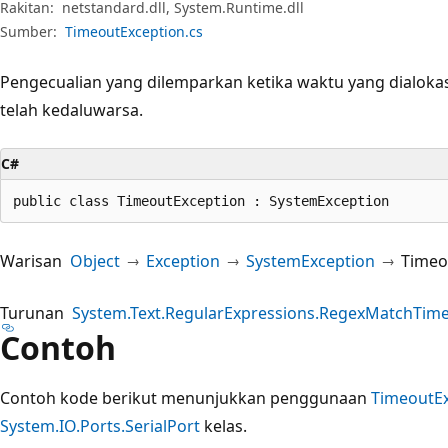
Rakitan:
netstandard.dll, System.Runtime.dll
Sumber:
TimeoutException.cs
Pengecualian yang dilemparkan ketika waktu yang dialokas
telah kedaluwarsa.
C#
public class TimeoutException : SystemException
Warisan
Object
Exception
SystemException
Timeo
Turunan
System.Text.RegularExpressions.RegexMatchTim
Contoh
Contoh kode berikut menunjukkan penggunaan
TimeoutE
System.IO.Ports.SerialPort
kelas.