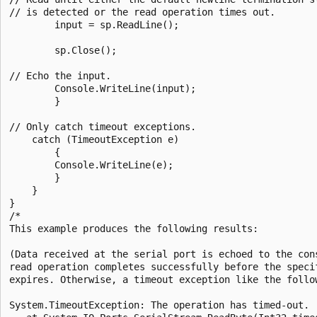
// is detected or the read operation times out.

        input = sp.ReadLine();

        sp.Close();

// Echo the input.

        Console.WriteLine(input);

        }

// Only catch timeout exceptions.

    catch (TimeoutException e)

        {

        Console.WriteLine(e);

        }

    }

}

/*

This example produces the following results:

(Data received at the serial port is echoed to the cons
read operation completes successfully before the specif
expires. Otherwise, a timeout exception like the follow
System.TimeoutException: The operation has timed-out.
