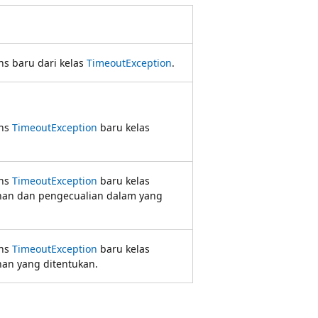
ans baru dari kelas
TimeoutException
.
ans
TimeoutException
baru kelas
ans
TimeoutException
baru kelas
han dan pengecualian dalam yang
ans
TimeoutException
baru kelas
an yang ditentukan.