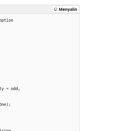
Menyalin
ption

y = odd,

ne);

ring
