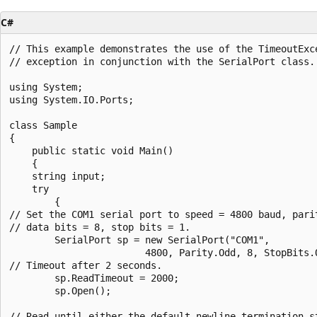
C#
// This example demonstrates the use of the TimeoutExce
// exception in conjunction with the SerialPort class.

using System;

using System.IO.Ports;

class Sample

{

    public static void Main()

    {

    string input;

    try

        {

// Set the COM1 serial port to speed = 4800 baud, parit
// data bits = 8, stop bits = 1.

        SerialPort sp = new SerialPort("COM1",

                        4800, Parity.Odd, 8, StopBits.O
// Timeout after 2 seconds.

        sp.ReadTimeout = 2000;

        sp.Open();

// Read until either the default newline termination st