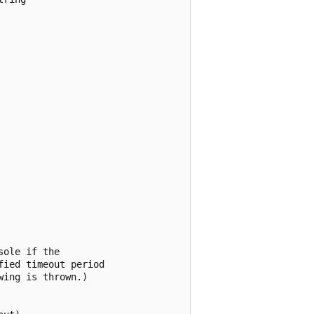
ole if the

ied timeout period

ing is thrown.)
