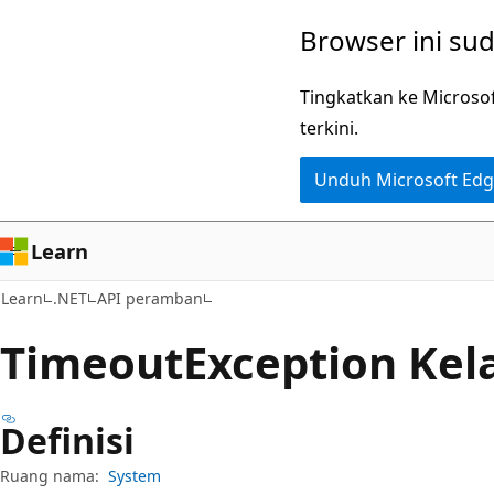
Lompati
Lewati
Browser ini su
ke
ke
konten
navigasi
Tingkatkan ke Microso
utama
dalam
terkini.
halaman
Unduh Microsoft Ed
Learn
Learn
.NET
API peramban
Timeout
Exception Kel
Definisi
Ruang nama:
System