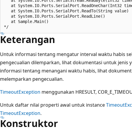
   at System.IO.Ports.SerialStream.ReadByte(Int32 timeo
   at System.IO.Ports.SerialPort.ReadOneChar(Int32 time
   at System.IO.Ports.SerialPort.ReadTo(String value)

   at System.IO.Ports.SerialPort.ReadLine()

   at Sample.Main()

Keterangan
Untuk informasi tentang mengatur interval waktu habis 
pengecualian dilemparkan, lihat dokumentasi untuk jenis
informasi tentang menangani waktu habis, lihat dokumen
melemparkan pengecualian.
TimeoutException
menggunakan HRESULT, COR_E_TIMEOUT, 
Untuk daftar nilai properti awal untuk instance
TimeoutExc
TimeoutException
.
Konstruktor