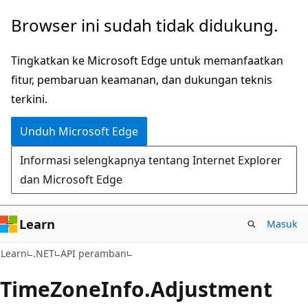
Lompati
Lewati
Browser ini sudah tidak didukung.
ke
ke
konten
navigasi
Tingkatkan ke Microsoft Edge untuk memanfaatkan
utama
dalam
fitur, pembaruan keamanan, dan dukungan teknis
halaman
terkini.
Unduh Microsoft Edge
Informasi selengkapnya tentang Internet Explorer
dan Microsoft Edge
Learn
Masuk
C#
Learn
.NET
API peramban
Time
Zone
Info.
Adjustment