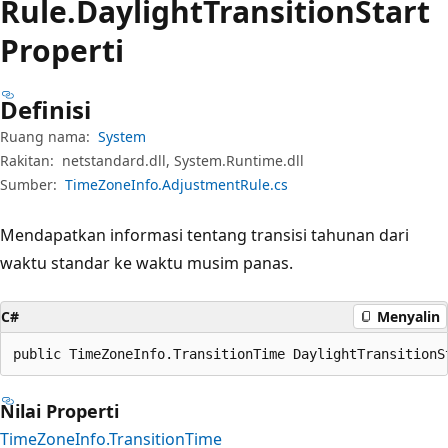
Rule.
Daylight
Transition
Start
Properti
Definisi
Ruang nama:
System
Rakitan:
netstandard.dll, System.Runtime.dll
Sumber:
TimeZoneInfo.AdjustmentRule.cs
Mendapatkan informasi tentang transisi tahunan dari
waktu standar ke waktu musim panas.
C#
Menyalin
public TimeZoneInfo.TransitionTime DaylightTransitionS
Nilai Properti
TimeZoneInfo.TransitionTime