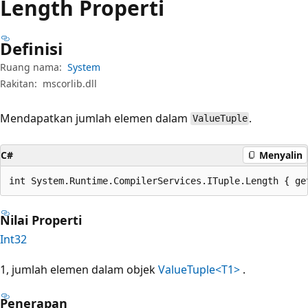
Length Properti
Definisi
Ruang nama:
System
Rakitan:
mscorlib.dll
Mendapatkan jumlah elemen dalam
.
ValueTuple
C#
Menyalin
int System.Runtime.CompilerServices.ITuple.Length { ge
Nilai Properti
Int32
1, jumlah elemen dalam objek
ValueTuple<T1>
.
Penerapan