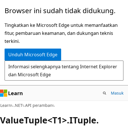
Lompati
Lewati
Browser ini sudah tidak didukung.
ke
ke
konten
navigasi
Tingkatkan ke Microsoft Edge untuk memanfaatkan
utama
dalam
fitur, pembaruan keamanan, dan dukungan teknis
halaman
terkini.
Unduh Microsoft Edge
Informasi selengkapnya tentang Internet Explorer
dan Microsoft Edge
Learn
Masuk
C#
Learn
.NET
API peramban
Value
Tuple<T1>.ITuple.