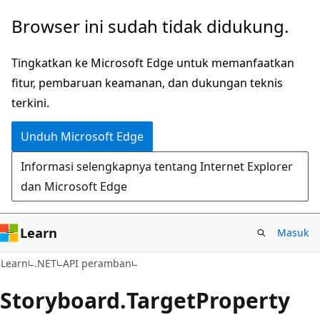
Lompati
Lewati
Browser ini sudah tidak didukung.
ke
ke
konten
navigasi
Tingkatkan ke Microsoft Edge untuk memanfaatkan
utama
dalam
fitur, pembaruan keamanan, dan dukungan teknis
halaman
terkini.
Unduh Microsoft Edge
Informasi selengkapnya tentang Internet Explorer
dan Microsoft Edge
Learn
Masuk
C#
Learn
.NET
API peramban
Storyboard.
Target
Property