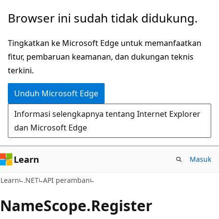
Lompati
Lewati
Browser ini sudah tidak didukung.
ke
ke
konten
navigasi
Tingkatkan ke Microsoft Edge untuk memanfaatkan
utama
dalam
fitur, pembaruan keamanan, dan dukungan teknis
halaman
terkini.
Unduh Microsoft Edge
Informasi selengkapnya tentang Internet Explorer
dan Microsoft Edge
Learn
Masuk
C#
Learn
.NET
API peramban
Name
Scope.
Register