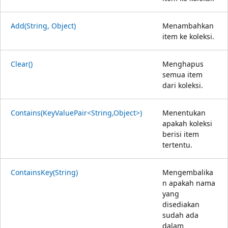
Add(String, Object)
Menambahkan
item ke koleksi.
Clear()
Menghapus
semua item
dari koleksi.
Contains(KeyValuePair<String,Object>)
Menentukan
apakah koleksi
berisi item
tertentu.
ContainsKey(String)
Mengembalika
n apakah nama
yang
disediakan
sudah ada
dalam