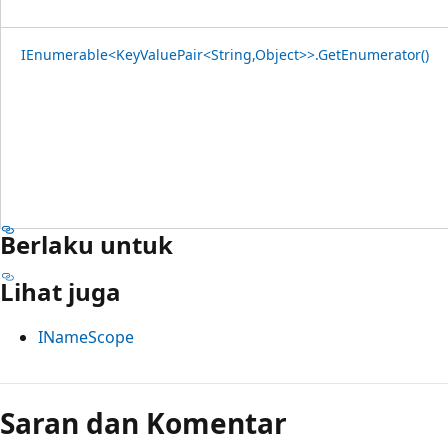
IEnumerable<KeyValuePair<String,Object>>.GetEnumerator()
Berlaku untuk
Lihat juga
INameScope
Saran dan Komentar