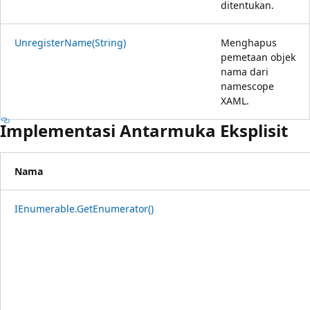
ditentukan.
UnregisterName(String)
Menghapus
pemetaan objek
nama dari
namescope
XAML.
Implementasi Antarmuka Eksplisit
Nama
IEnumerable.GetEnumerator()