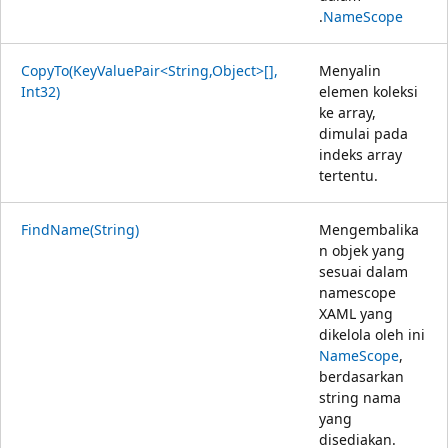
.
NameScope
CopyTo(KeyValuePair<String,Object>[],
Menyalin
Int32)
elemen koleksi
ke array,
dimulai pada
indeks array
tertentu.
FindName(String)
Mengembalika
n objek yang
sesuai dalam
namescope
XAML yang
dikelola oleh ini
NameScope
,
berdasarkan
string nama
yang
disediakan.