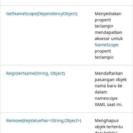
GetNameScope(DependencyObject)
Menyediakan
properti
terlampir
mendapatkan
aksesor untuk
NameScope
properti
terlampir.
RegisterName(String, Object)
Mendaftarkan
pasangan objek
nama baru ke
dalam
namescope
XAML saat ini.
Remove(KeyValuePair<String,Object>)
Menghapus
objek tertentu
dari koleksi.