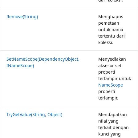
Remove(String)
Menghapus
pemetaan
untuk nama
tertentu dari
koleksi.
SetNameScope(DependencyObject,
Menyediakan
INameScope)
aksesor set
properti
terlampir untuk
NameScope
properti
terlampir.
TryGetValue(String, Object)
Mendapatkan
nilai yang
terkait dengan
kunci yang