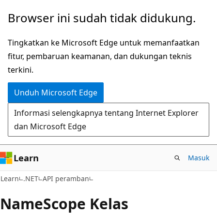
Lompati
Lewati
Browser ini sudah tidak didukung.
ke
ke
konten
navigasi
Tingkatkan ke Microsoft Edge untuk memanfaatkan
utama
dalam
fitur, pembaruan keamanan, dan dukungan teknis
halaman
terkini.
Unduh Microsoft Edge
Informasi selengkapnya tentang Internet Explorer
dan Microsoft Edge
Learn
Masuk
C#
Learn
.NET
API peramban
Name
Scope Kelas