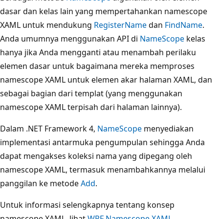
dasar dan kelas lain yang mempertahankan namescope
XAML untuk mendukung
RegisterName
dan
FindName
.
Anda umumnya menggunakan API di
NameScope
kelas
hanya jika Anda mengganti atau menambah perilaku
elemen dasar untuk bagaimana mereka memproses
namescope XAML untuk elemen akar halaman XAML, dan
sebagai bagian dari templat (yang menggunakan
namescope XAML terpisah dari halaman lainnya).
Dalam .NET Framework 4,
NameScope
menyediakan
implementasi antarmuka pengumpulan sehingga Anda
dapat mengakses koleksi nama yang dipegang oleh
namescope XAML, termasuk menambahkannya melalui
panggilan ke metode
Add
.
Untuk informasi selengkapnya tentang konsep
namescope XAML, lihat
WPF Namescope XAML
.