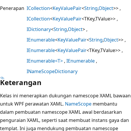
Penerapan
ICollection
<
KeyValuePair
<
String
,
Object
>>
ICollection
<
KeyValuePair
<TKey,TValue>>
IDictionary
<
String
,
Object
>
IEnumerable
<
KeyValuePair
<
String
,
Object
>>
IEnumerable
<
KeyValuePair
<TKey,TValue>>
IEnumerable<T>
IEnumerable
INameScopeDictionary
Keterangan
Kelas ini menerapkan dukungan namescope XAML bawaan
untuk WPF perawatan XAML.
NameScope
membantu
dalam pembuatan namescope XAML awal berdasarkan
penguraian XAML, seperti saat membuat instans gaya dan
templat. Ini juga mendukung pembuatan namescope