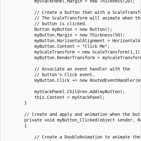
            myStackPanel.Margin = new Thickness(20);

            // Create a button that with a ScaleTransfo
            // The ScaleTransform will animate when the
            // button is clicked.

            Button myButton = new Button();

            myButton.Margin = new Thickness(50);

            myButton.HorizontalAlignment = HorizontalAl
            myButton.Content = "Click Me";

            myScaleTransform = new ScaleTransform(1,1);
            myButton.RenderTransform = myScaleTransform
            // Associate an event handler with the

            // button's Click event.

            myButton.Click += new RoutedEventHandler(my
            myStackPanel.Children.Add(myButton);

            this.Content = myStackPanel;

        }

        // Create and apply and animation when the butt
        private void myButton_Clicked(object sender, Ro
        {

            // Create a DoubleAnimation to animate the
