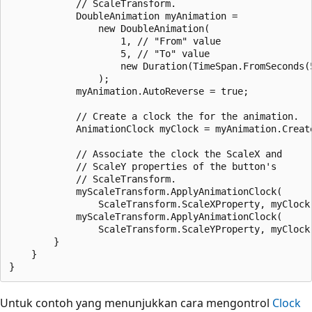
            // ScaleTransform.

            DoubleAnimation myAnimation =

                new DoubleAnimation(

                    1, // "From" value

                    5, // "To" value

                    new Duration(TimeSpan.FromSeconds(5
                );

            myAnimation.AutoReverse = true;

            // Create a clock the for the animation.

            AnimationClock myClock = myAnimation.Create
            // Associate the clock the ScaleX and

            // ScaleY properties of the button's

            // ScaleTransform.

            myScaleTransform.ApplyAnimationClock(

                ScaleTransform.ScaleXProperty, myClock)
            myScaleTransform.ApplyAnimationClock(

                ScaleTransform.ScaleYProperty, myClock)
        }

    }

Untuk contoh yang menunjukkan cara mengontrol
Clock