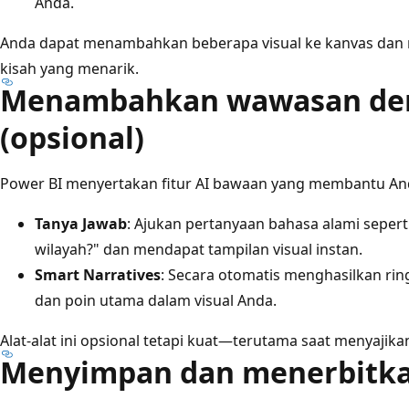
Anda.
Anda dapat menambahkan beberapa visual ke kanvas dan
kisah yang menarik.
Menambahkan wawasan de
(opsional)
Power BI menyertakan fitur AI bawaan yang membantu Anda
Tanya Jawab
: Ajukan pertanyaan bahasa alami sepert
wilayah?" dan mendapat tampilan visual instan.
Smart Narratives
: Secara otomatis menghasilkan rin
dan poin utama dalam visual Anda.
Alat-alat ini opsional tetapi kuat—terutama saat menyajika
Menyimpan dan menerbitka