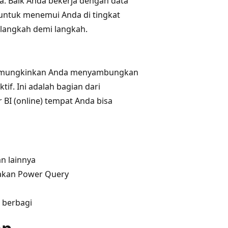
. Baik Anda bekerja dengan data
g untuk menemui Anda di tingkat
langkah demi langkah.
 memungkinkan Anda menyambungkan
if. Ini adalah bagian dari
BI (online) tempat Anda bisa
n lainnya
kan Power Query
 berbagi