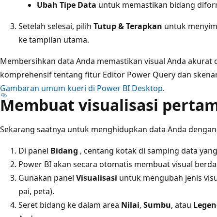
Ubah Tipe Data
untuk memastikan bidang difor
Setelah selesai, pilih
Tutup & Terapkan
untuk menyim
ke tampilan utama.
Membersihkan data Anda memastikan visual Anda akurat
komprehensif tentang fitur Editor Power Query dan skenario
Gambaran umum kueri di Power BI Desktop
.
Membuat visualisasi perta
Sekarang saatnya untuk menghidupkan data Anda dengan 
Di panel
Bidang
, centang kotak di samping data yang 
Power BI akan secara otomatis membuat visual berda
Gunakan panel
Visualisasi
untuk mengubah jenis visu
pai, peta).
Seret bidang ke dalam area
Nilai
,
Sumbu
, atau
Legen