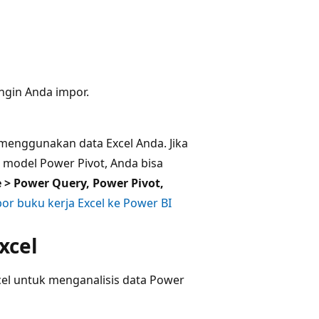
ingin Anda impor.
menggunakan data Excel Anda. Jika
u model Power Pivot, Anda bisa
e > Power Query, Power Pivot,
r buku kerja Excel ke Power BI
xcel
el untuk menganalisis data Power