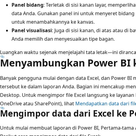
Panel bidang
: Terletak di sisi kanan layar, memperli
data Anda. Gunakan panel ini untuk menyeret bidang 
untuk menambahkannya ke kanvas.
Panel visualisasi
: Juga di sisi kanan, di atas atau d
Anda memilih dan menyesuaikan tipe bagan.
Luangkan waktu sejenak menjelajahi tata letak—ini dirancang
Menyambungkan Power BI k
Banyak pengguna mulai dengan data Excel, dan Power B
tersebut ke dalam laporan Anda. Bagian ini mencakup men
Desktop. Untuk mengimpor file Excel langsung ke layanan 
OneDrive atau SharePoint), lihat
Mendapatkan data dari fil
Mengimpor data dari Excel ke 
Untuk mulai membuat laporan di Power BI, Pertama-tama