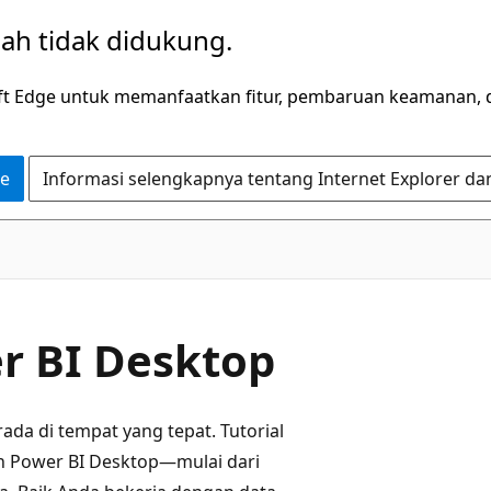
dah tidak didukung.
ft Edge untuk memanfaatkan fitur, pembaruan keamanan, 
ge
Informasi selengkapnya tentang Internet Explorer da
r BI Desktop
da di tempat yang tepat. Tutorial
n Power BI Desktop—mulai dari