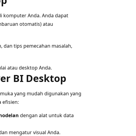
op
di komputer Anda. Anda dapat
baruan otomatis) atau
em, dan tips pemecahan masalah,
lai atau desktop Anda.
er BI Desktop
armuka yang mudah digunakan yang
efisien:
modelan
dengan alat untuk data
an mengatur visual Anda.