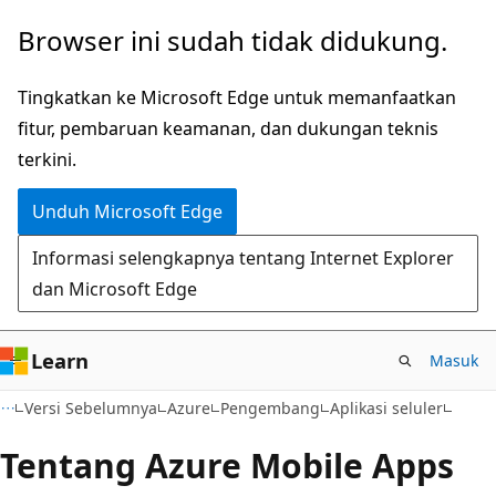
Lompati
Browser ini sudah tidak didukung.
ke
konten
Tingkatkan ke Microsoft Edge untuk memanfaatkan
utama
fitur, pembaruan keamanan, dan dukungan teknis
terkini.
Unduh Microsoft Edge
Informasi selengkapnya tentang Internet Explorer
dan Microsoft Edge
Learn
Masuk
Versi Sebelumnya
Azure
Pengembang
Aplikasi seluler
Tentang Azure Mobile Apps