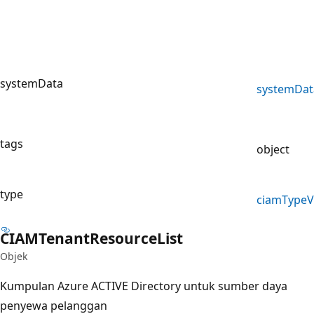
systemData
system
Dat
tags
object
type
ciam
Type
V
CIAMTenant
Resource
List
Objek
Kumpulan Azure ACTIVE Directory untuk sumber daya
penyewa pelanggan