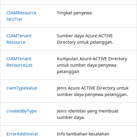
CIAMResource
Tingkat penyewa.
SKUTier
CIAMTenant
Sumber daya Azure ACTIVE
Resource
Directory untuk pelanggan.
CIAMTenant
Kumpulan Azure ACTIVE Directory
Resource
List
untuk sumber daya penyewa
pelanggan
ciam
Type
Value
Jenis Azure ACTIVE Directory untuk
sumber daya penyewa pelanggan.
created
ByType
Jenis identitas yang membuat
sumber daya.
Error
Additional
Info tambahan kesalahan