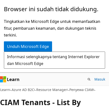
Lompati
Lewati
Browser ini sudah tidak didukung.
ke
ke
konten
navigasi
Tingkatkan ke Microsoft Edge untuk memanfaatkan
utama
dalam
fitur, pembaruan keamanan, dan dukungan teknis
halaman
terkini.
Unduh Microsoft Edge
Informasi selengkapnya tentang Internet Explorer
dan Microsoft Edge
Learn
Masuk
Learn
Azure AD B2C
Resource Manager
Penyewa CIAM
CIAM Tenants - List By