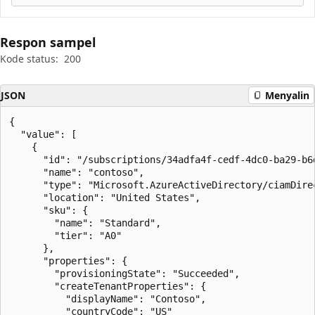
Respon sampel
Kode status:
200
JSON
Menyalin
{

  "value": [

    {

      "id": "/subscriptions/34adfa4f-cedf-4dc0-ba29-b6
      "name": "contoso",

      "type": "Microsoft.AzureActiveDirectory/ciamDirec
      "location": "United States",

      "sku": {

        "name": "Standard",

        "tier": "A0"

      },

      "properties": {

        "provisioningState": "Succeeded",

        "createTenantProperties": {

          "displayName": "Contoso",

          "countryCode": "US"
