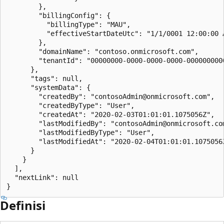
        },

        "billingConfig": {

          "billingType": "MAU",

          "effectiveStartDateUtc": "1/1/0001 12:00:00 A
        },

        "domainName": "contoso.onmicrosoft.com",

        "tenantId": "00000000-0000-0000-0000-0000000000
      },

      "tags": null,

      "systemData": {

        "createdBy": "contosoAdmin@onmicrosoft.com",

        "createdByType": "User",

        "createdAt": "2020-02-03T01:01:01.1075056Z",

        "lastModifiedBy": "contosoAdmin@onmicrosoft.com
        "lastModifiedByType": "User",

        "lastModifiedAt": "2020-02-04T01:01:01.1075056Z
      }

    }

  ],

  "nextLink": null

}
Definisi