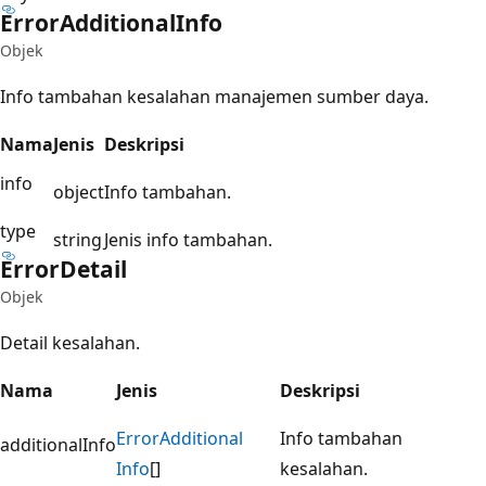
Error
Additional
Info
Objek
Info tambahan kesalahan manajemen sumber daya.
Nama
Jenis
Deskripsi
info
object
Info tambahan.
type
string
Jenis info tambahan.
Error
Detail
Objek
Detail kesalahan.
Nama
Jenis
Deskripsi
Error
Additional
Info tambahan
additionalInfo
Info
[]
kesalahan.