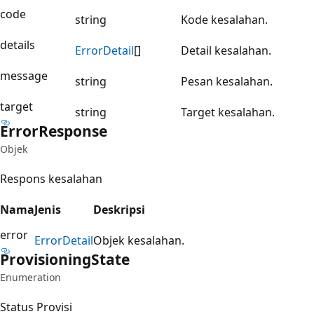
code
string
Kode kesalahan.
details
Error
Detail
[]
Detail kesalahan.
message
string
Pesan kesalahan.
target
string
Target kesalahan.
Error
Response
Objek
Respons kesalahan
Nama
Jenis
Deskripsi
error
Error
Detail
Objek kesalahan.
Provisioning
State
Enumeration
Status Provisi