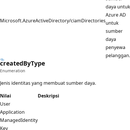
daya untu
Azure AD
Microsoft.AzureActiveDirectory/ciamDirectories
untuk
sumber
daya
penyewa
pelanggan
created
ByType
Enumeration
Jenis identitas yang membuat sumber daya.
Nilai
Deskripsi
User
Application
ManagedIdentity
Key