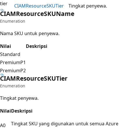
tier
CIAMResource
SKUTier
Tingkat penyewa.
CIAMResource
SKUName
Enumeration
Nama SKU untuk penyewa.
Nilai
Deskripsi
Standard
PremiumP1
PremiumP2
CIAMResource
SKUTier
Enumeration
Tingkat penyewa.
Nilai
Deskripsi
Tingkat SKU yang digunakan untuk semua Azure
A0