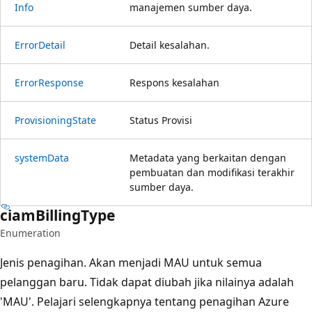
Info
manajemen sumber daya.
Error
Detail
Detail kesalahan.
Error
Response
Respons kesalahan
Provisioning
State
Status Provisi
system
Data
Metadata yang berkaitan dengan
pembuatan dan modifikasi terakhir
sumber daya.
ciam
Billing
Type
Enumeration
Jenis penagihan. Akan menjadi MAU untuk semua
pelanggan baru. Tidak dapat diubah jika nilainya adalah
'MAU'. Pelajari selengkapnya tentang penagihan Azure