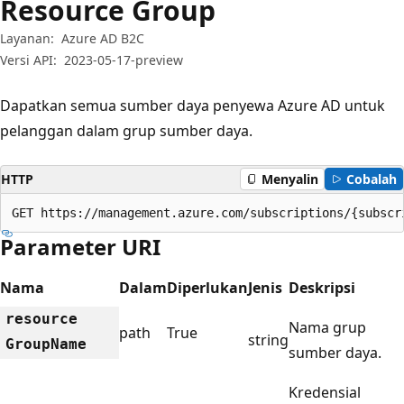
Resource Group
Layanan:
Azure AD B2C
Versi API:
2023-05-17-preview
Dapatkan semua sumber daya penyewa Azure AD untuk
pelanggan dalam grup sumber daya.
HTTP
Menyalin
Cobalah
GET https://management.azure.com/subscriptions/{subscr
Parameter URI
Nama
Dalam
Diperlukan
Jenis
Deskripsi
resource
Nama grup
path
True
string
Group
Name
sumber daya.
Kredensial