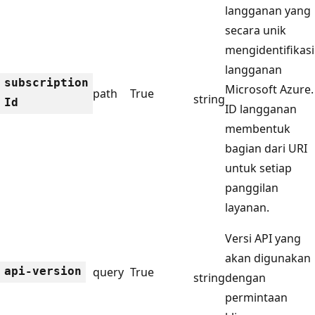
langganan yang
secara unik
mengidentifikasi
langganan
subscription
Microsoft Azure.
path
True
string
Id
ID langganan
membentuk
bagian dari URI
untuk setiap
panggilan
layanan.
Versi API yang
akan digunakan
api-version
query
True
string
dengan
permintaan