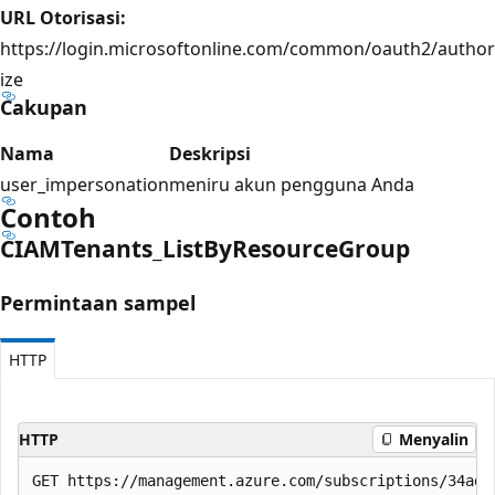
URL Otorisasi:
https://login.microsoftonline.com/common/oauth2/author
ize
Cakupan
Nama
Deskripsi
user_impersonation
meniru akun pengguna Anda
Contoh
CIAMTenants_List
ByResource
Group
Permintaan sampel
HTTP
HTTP
Menyalin