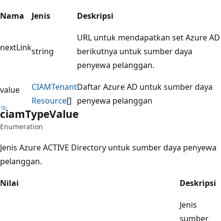
Nama
Jenis
Deskripsi
URL untuk mendapatkan set Azure AD
nextLink
string
berikutnya untuk sumber daya
penyewa pelanggan.
CIAMTenant
Daftar Azure AD untuk sumber daya
value
Resource
[]
penyewa pelanggan
ciam
Type
Value
Enumeration
Jenis Azure ACTIVE Directory untuk sumber daya penyewa
pelanggan.
Nilai
Deskripsi
Jenis
sumber