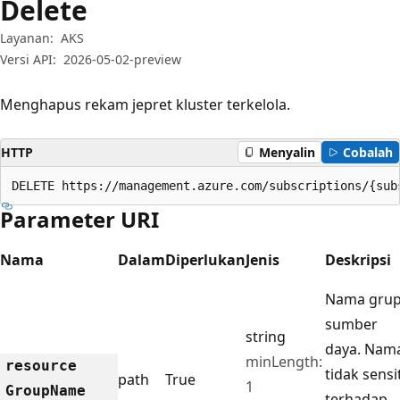
Delete
Layanan:
AKS
Versi API:
2026-05-02-preview
Menghapus rekam jepret kluster terkelola.
HTTP
Menyalin
Cobalah
DELETE https://management.azure.com/subscriptions/{sub
Parameter URI
Nama
Dalam
Diperlukan
Jenis
Deskripsi
Nama gru
sumber
string
daya. Nam
minLength:
resource
tidak sensit
path
True
1
Group
Name
terhadap