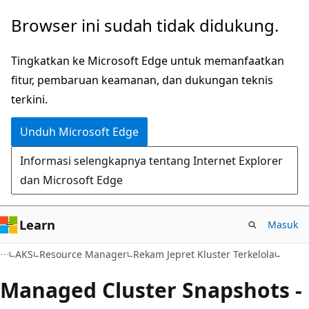
Lompati
Lewati
Browser ini sudah tidak didukung.
ke
ke
konten
navigasi
Tingkatkan ke Microsoft Edge untuk memanfaatkan
utama
dalam
fitur, pembaruan keamanan, dan dukungan teknis
halaman
terkini.
Unduh Microsoft Edge
Informasi selengkapnya tentang Internet Explorer
dan Microsoft Edge
Learn
Masuk
AKS
Resource Manager
Rekam Jepret Kluster Terkelola
Managed Cluster Snapshots -