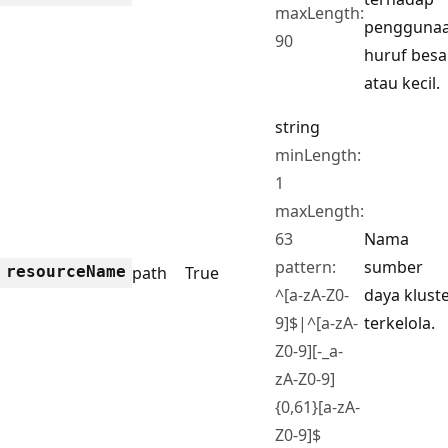
maxLength:
pengguna
90
huruf besa
atau kecil.
string
minLength:
1
maxLength:
63
Nama
pattern:
sumber
resource
Name
path
True
^[a-zA-Z0-
daya klust
9]$|^[a-zA-
terkelola.
Z0-9][-_a-
zA-Z0-9]
{0,61}[a-zA-
Z0-9]$