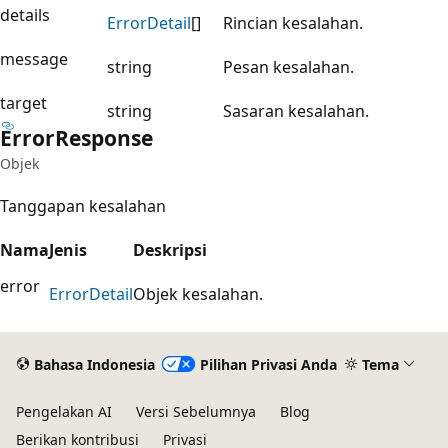
details
Error
Detail
[]
Rincian kesalahan.
message
string
Pesan kesalahan.
target
string
Sasaran kesalahan.
Error
Response
Objek
Tanggapan kesalahan
Nama
Jenis
Deskripsi
error
Error
Detail
Objek kesalahan.
Bahasa Indonesia
Pilihan Privasi Anda
Tema
Pengelakan AI
Versi Sebelumnya
Blog
Berikan kontribusi
Privasi