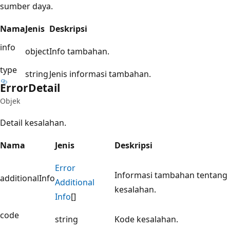
sumber daya.
Nama
Jenis
Deskripsi
info
object
Info tambahan.
type
string
Jenis informasi tambahan.
Error
Detail
Objek
Detail kesalahan.
Nama
Jenis
Deskripsi
Error
Informasi tambahan tentang
additionalInfo
Additional
kesalahan.
Info
[]
code
string
Kode kesalahan.