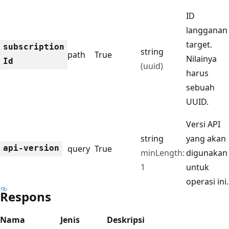
ID
langganan
target.
subscription
string
path
True
Nilainya
Id
(uuid)
harus
sebuah
UUID.
Versi API
string
yang akan
api-version
query
True
minLength:
digunakan
1
untuk
operasi ini.
Respons
Nama
Jenis
Deskripsi