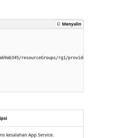
Menyalin
a69ab345/resourceGroups/rg1/providers/Microsoft.Web/locat
ipsi
ns kesalahan App Service.