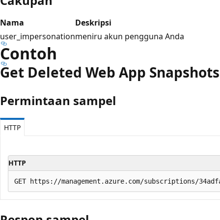
Cakupan
Nama
Deskripsi
user_impersonation
meniru akun pengguna Anda
Contoh
Get Deleted Web App Snapshots
Permintaan sampel
HTTP
HTTP
Respon sampel