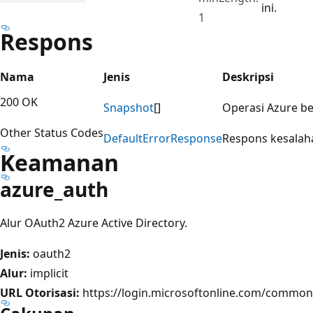
ini.
1
Respons
Nama
Jenis
Deskripsi
200 OK
Snapshot
[]
Operasi Azure ber
Other Status Codes
Default
Error
Response
Respons kesalaha
Keamanan
azure_auth
Alur OAuth2 Azure Active Directory.
Jenis:
oauth2
Alur:
implicit
URL Otorisasi:
https://login.microsoftonline.com/common