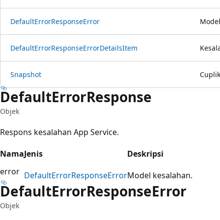
Default
Error
Response
Error
Model
Default
Error
Response
Error
Details
Item
Kesal
Snapshot
Cuplik
Default
Error
Response
Objek
Respons kesalahan App Service.
Nama
Jenis
Deskripsi
error
Default
Error
Response
Error
Model kesalahan.
Default
Error
Response
Error
Objek