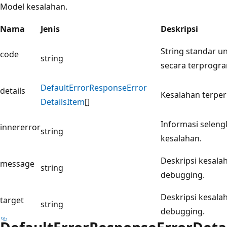
Model kesalahan.
Nama
Jenis
Deskripsi
String standar u
code
string
secara terprogr
Default
Error
Response
Error
details
Kesalahan terperi
Details
Item
[]
Informasi selen
innererror
string
kesalahan.
Deskripsi kesala
message
string
debugging.
Deskripsi kesala
target
string
debugging.