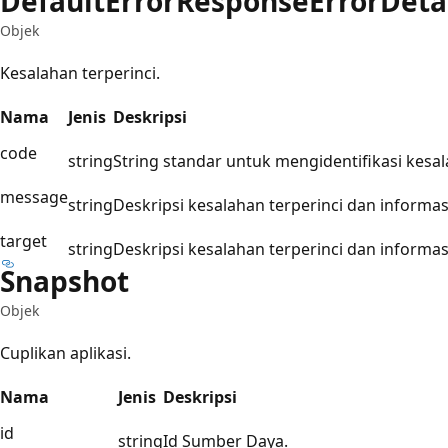
Default
Error
Response
Error
Deta
Objek
Kesalahan terperinci.
Nama
Jenis
Deskripsi
code
string
String standar untuk mengidentifikasi kesa
message
string
Deskripsi kesalahan terperinci dan informa
target
string
Deskripsi kesalahan terperinci dan informa
Snapshot
Objek
Cuplikan aplikasi.
Nama
Jenis
Deskripsi
id
string
Id Sumber Daya.