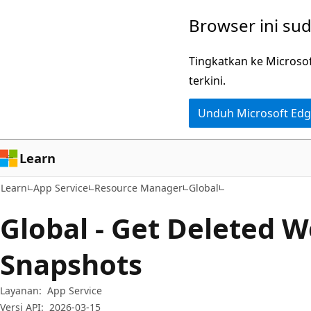
Lompati
Lewati
Browser ini su
ke
ke
konten
navigasi
Tingkatkan ke Microso
utama
dalam
terkini.
halaman
Unduh Microsoft Ed
Learn
Learn
App Service
Resource Manager
Global
Global - Get Deleted 
Snapshots
Layanan:
App Service
Versi API:
2026-03-15