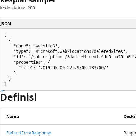
Kode status:
200
JSON
[

  {

    "name": "wussite6",

    "type": "Microsoft.Web/locations/deletedSites",

    "id": "/subscriptions/34adfa4f-cedf-4dc0-ba29-b6d1
    "properties": {

      "time": "2019-05-09T22:29:05.1337007"

    }

  }

]
Definisi
Nama
Deskr
Default
Error
Response
Respo