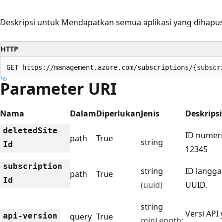
Deskripsi untuk Mendapatkan semua aplikasi yang dihapu
HTTP
GET https://management.azure.com/subscriptions/{subscr
Parameter URI
Nama
Dalam
Diperlukan
Jenis
Deskripsi
deleted
Site
ID numeri
path
True
string
Id
12345
subscription
string
ID langga
path
True
Id
(uuid)
UUID.
string
Versi API
api-version
query
True
minLength: