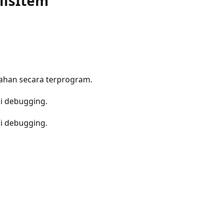
ils
Item
lahan secara terprogram.
si debugging.
si debugging.