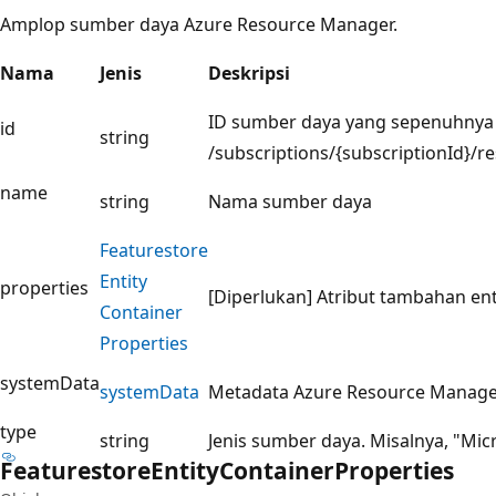
Amplop sumber daya Azure Resource Manager.
Nama
Jenis
Deskripsi
ID sumber daya yang sepenuhnya 
id
string
/subscriptions/{subscriptionId}
name
string
Nama sumber daya
Featurestore
Entity
properties
[Diperlukan] Atribut tambahan ent
Container
Properties
systemData
system
Data
Metadata Azure Resource Manager 
type
string
Jenis sumber daya. Misalnya, "Mi
Featurestore
Entity
Container
Properties