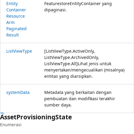
Entity
FeaturestoreEntityContainer yang
Container
dipaginasi.
Resource
Arm
Paginated
Result
List
View
Type
[ListViewType.ActiveOnly,
ListViewType.ArchivedOnly,
ListViewType.All]Lihat jenis untuk
menyertakan/mengecualikan (misalnya)
entitas yang diarsipkan.
system
Data
Metadata yang berkaitan dengan
pembuatan dan modifikasi terakhir
sumber daya.
Asset
Provisioning
State
Enumerasi