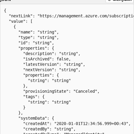
{

  "nextLink": "https://management.azure.com/subscripti
  "value": [

    {

      "name": "string",

      "type": "string",

      "id": "string",

      "properties": {

        "description": "string",

        "isArchived": false,

        "latestVersion": "string",

        "nextVersion": "string",

        "properties": {

          "string": "string"

        },

        "provisioningState": "Canceled",

        "tags": {

          "string": "string"

        }

      },

      "systemData": {

        "createdAt": "2020-01-01T12:34:56.999+00:43",

        "createdBy": "string",
