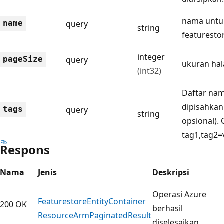
nama untuk
name
query
string
featuresto
integer
page
Size
query
ukuran ha
(int32)
Daftar nam
dipisahkan
tags
query
string
opsional).
tag1,tag2=
Respons
Nama
Jenis
Deskripsi
Operasi Azure
Featurestore
Entity
Container
200 OK
berhasil
Resource
Arm
Paginated
Result
diselesaikan.