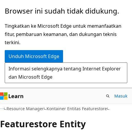
Lompati
Lewati
Browser ini sudah tidak didukung.
ke
ke
konten
navigasi
Tingkatkan ke Microsoft Edge untuk memanfaatkan
utama
dalam
fitur, pembaruan keamanan, dan dukungan teknis
halaman
terkini.
Unduh Microsoft Edge
Informasi selengkapnya tentang Internet Explorer
dan Microsoft Edge
Learn
Masuk
Resource Manager
Kontainer Entitas Featurestore
Featurestore Entity