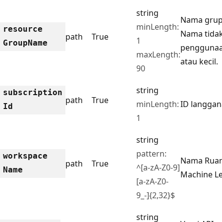
string
Nama grup
minLength:
resource
Nama tidak
path
True
1
Group
Name
penggunaa
maxLength:
atau kecil.
90
string
subscription
path
True
minLength:
ID langgan
Id
1
string
pattern:
workspace
Nama Ruan
path
True
^[a-zA-Z0-9]
Name
Machine L
[a-zA-Z0-
9_-]{2,32}$
string