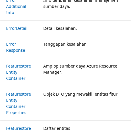
Error
Info tambahan kesalahan manajemen
Additional
sumber daya.
Info
Error
Detail
Detail kesalahan.
Error
Tanggapan kesalahan
Response
Featurestore
Amplop sumber daya Azure Resource
Entity
Manager.
Container
Featurestore
Objek DTO yang mewakili entitas fitur
Entity
Container
Properties
Featurestore
Daftar entitas