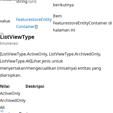
string
(uri)
berikutnya
Item
Featurestore
Entity
value
FeaturestoreEntityContainer di
Container
[]
halaman ini
List
View
Type
Enumerasi
[ListViewType.ActiveOnly, ListViewType.ArchivedOnly,
ListViewType.All]Lihat jenis untuk
menyertakan/mengecualikan (misalnya) entitas yang
diarsipkan.
Nilai
Deskripsi
ActiveOnly
ArchivedOnly
All