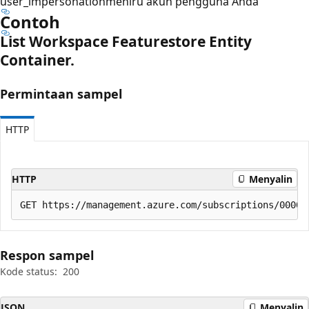
user_impersonation
meniru akun pengguna Anda
Contoh
List Workspace Featurestore Entity
Container.
Permintaan sampel
HTTP
HTTP
Menyalin
Respon sampel
Kode status:
200
JSON
Menyalin