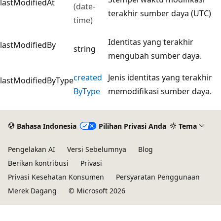
lastModifiedAt
(date-
terakhir sumber daya (UTC)
time)
Identitas yang terakhir
lastModifiedBy
string
mengubah sumber daya.
created
Jenis identitas yang terakhir
lastModifiedByType
ByType
memodifikasi sumber daya.
Bahasa Indonesia
Pilihan Privasi Anda
Tema
Pengelakan AI
Versi Sebelumnya
Blog
Berikan kontribusi
Privasi
Privasi Kesehatan Konsumen
Persyaratan Penggunaan
Merek Dagang
© Microsoft 2026