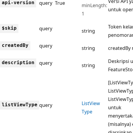
Versi API 
api-version
query
True
minLength:
untuk opera
1
Token kela
$skip
query
string
penomoran
created
By
query
string
createdBy
Deskripsi 
description
query
string
FeatureSto
[ListViewTy
ListViewTy
ListViewTyp
List
View
list
View
Type
query
untuk
Type
menyertak
(misalnya) 
diarsipkan.