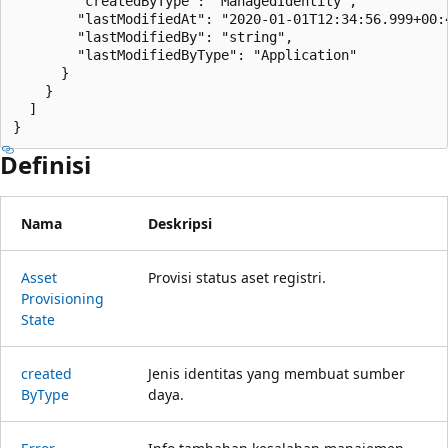
        "createdByType": "ManagedIdentity",

        "lastModifiedAt": "2020-01-01T12:34:56.999+00:4
        "lastModifiedBy": "string",

        "lastModifiedByType": "Application"

      }

    }

  ]

}
Definisi
Nama
Deskripsi
Asset
Provisi status aset registri.
Provisioning
State
created
Jenis identitas yang membuat sumber
ByType
daya.