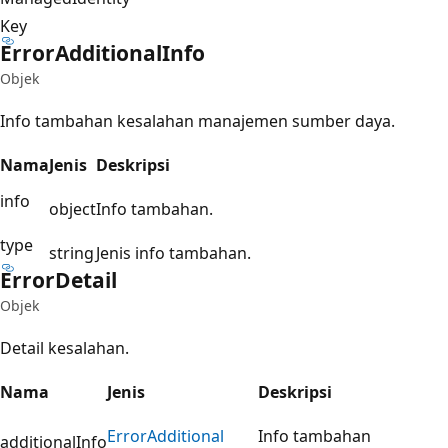
Key
Error
Additional
Info
Objek
Info tambahan kesalahan manajemen sumber daya.
Nama
Jenis
Deskripsi
info
object
Info tambahan.
type
string
Jenis info tambahan.
Error
Detail
Objek
Detail kesalahan.
Nama
Jenis
Deskripsi
Error
Additional
Info tambahan
additionalInfo