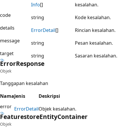
Info
[]
kesalahan.
code
string
Kode kesalahan.
details
Error
Detail
[]
Rincian kesalahan.
message
string
Pesan kesalahan.
target
string
Sasaran kesalahan.
Error
Response
Objek
Tanggapan kesalahan
Nama
Jenis
Deskripsi
error
Error
Detail
Objek kesalahan.
Featurestore
Entity
Container
Objek