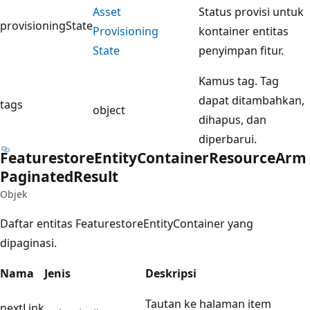
Asset
Status provisi untuk
provisioningState
Provisioning
kontainer entitas
State
penyimpan fitur.
Kamus tag. Tag
dapat ditambahkan,
tags
object
dihapus, dan
diperbarui.
Featurestore
Entity
Container
Resource
Arm
Paginated
Result
Objek
Daftar entitas FeaturestoreEntityContainer yang
dipaginasi.
Nama
Jenis
Deskripsi
Tautan ke halaman item
nextLink