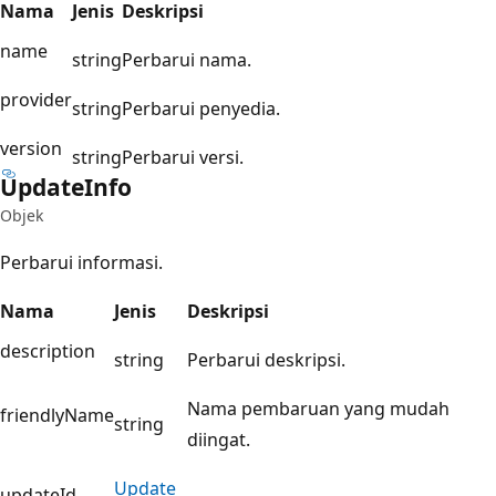
Nama
Jenis
Deskripsi
name
string
Perbarui nama.
provider
string
Perbarui penyedia.
version
string
Perbarui versi.
Update
Info
Objek
Perbarui informasi.
Nama
Jenis
Deskripsi
description
string
Perbarui deskripsi.
Nama pembaruan yang mudah
friendlyName
string
diingat.
Update
updateId