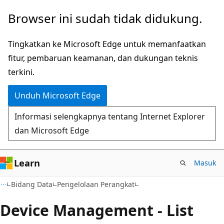
Lompati
Lewati
Browser ini sudah tidak didukung.
ke
ke
konten
navigasi
Tingkatkan ke Microsoft Edge untuk memanfaatkan
utama
dalam
fitur, pembaruan keamanan, dan dukungan teknis
halaman
terkini.
Unduh Microsoft Edge
Informasi selengkapnya tentang Internet Explorer
dan Microsoft Edge
Learn
Masuk
Bidang Data
Pengelolaan Perangkat
Device Management - List