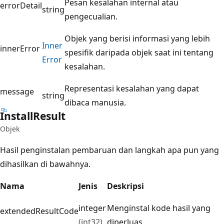
Pesan kesalahan internal atau
errorDetail
string
pengecualian.
Objek yang berisi informasi yang lebih
Inner
innerError
spesifik daripada objek saat ini tentang
Error
kesalahan.
Representasi kesalahan yang dapat
message
string
dibaca manusia.
Install
Result
Objek
Hasil penginstalan pembaruan dan langkah apa pun yang
dihasilkan di bawahnya.
Nama
Jenis
Deskripsi
integer
Menginstal kode hasil yang
extendedResultCode
(int32)
diperluas