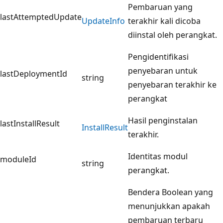
Pembaruan yang
lastAttemptedUpdate
Update
Info
terakhir kali dicoba
diinstal oleh perangkat.
Pengidentifikasi
penyebaran untuk
lastDeploymentId
string
penyebaran terakhir ke
perangkat
Hasil penginstalan
lastInstallResult
Install
Result
terakhir.
Identitas modul
moduleId
string
perangkat.
Bendera Boolean yang
menunjukkan apakah
pembaruan terbaru