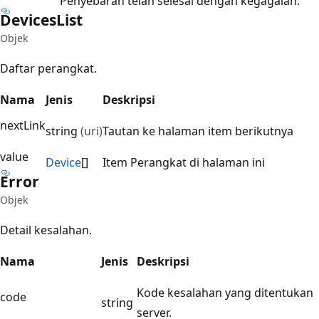
Penyebaran telah selesai dengan kegagalan.
Devices
List
Objek
Daftar perangkat.
Nama
Jenis
Deskripsi
nextLink
string
(uri)
Tautan ke halaman item berikutnya
value
Device
[]
Item Perangkat di halaman ini
Error
Objek
Detail kesalahan.
Nama
Jenis
Deskripsi
Kode kesalahan yang ditentukan
code
string
server.