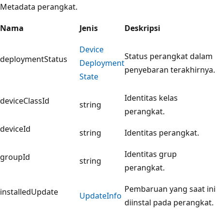
Metadata perangkat.
Nama
Jenis
Deskripsi
Device
Status perangkat dalam
deploymentStatus
Deployment
penyebaran terakhirnya.
State
Identitas kelas
deviceClassId
string
perangkat.
deviceId
string
Identitas perangkat.
Identitas grup
groupId
string
perangkat.
Pembaruan yang saat ini
installedUpdate
Update
Info
diinstal pada perangkat.