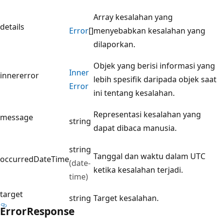
Array kesalahan yang
details
Error
[]
menyebabkan kesalahan yang
dilaporkan.
Objek yang berisi informasi yang
Inner
innererror
lebih spesifik daripada objek saat
Error
ini tentang kesalahan.
Representasi kesalahan yang
message
string
dapat dibaca manusia.
string
Tanggal dan waktu dalam UTC
occurredDateTime
(date-
ketika kesalahan terjadi.
time)
target
string
Target kesalahan.
Error
Response