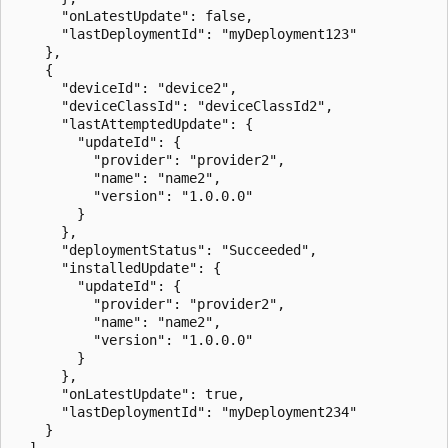
      "onLatestUpdate": false,

      "lastDeploymentId": "myDeployment123"

    },

    {

      "deviceId": "device2",

      "deviceClassId": "deviceClassId2",

      "lastAttemptedUpdate": {

        "updateId": {

          "provider": "provider2",

          "name": "name2",

          "version": "1.0.0.0"

        }

      },

      "deploymentStatus": "Succeeded",

      "installedUpdate": {

        "updateId": {

          "provider": "provider2",

          "name": "name2",

          "version": "1.0.0.0"

        }

      },

      "onLatestUpdate": true,

      "lastDeploymentId": "myDeployment234"

    }

  ]
