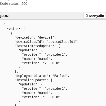
Kode status:
200
JSON
Menyalin
{

  "value": [

    {

      "deviceId": "device1",

      "deviceClassId": "deviceClassId1",

      "lastAttemptedUpdate": {

        "updateId": {

          "provider": "provider1",

          "name": "name1",

          "version": "2.0.0.0"

        }

      },

      "deploymentStatus": "Failed",

      "installedUpdate": {

        "updateId": {

          "provider": "provider1",

          "name": "name1",

          "version": "1.0.0.0"

        }

      },
