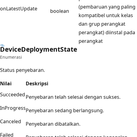
(pembaruan yang paling
onLatestUpdate
boolean
kompatibel untuk kelas
dan grup perangkat
perangkat) diinstal pada
perangkat
Device
Deployment
State
Enumerasi
Status penyebaran.
Nilai
Deskripsi
Succeeded
Penyebaran telah selesai dengan sukses.
InProgress
Penyebaran sedang berlangsung.
Canceled
Penyebaran dibatalkan.
Failed