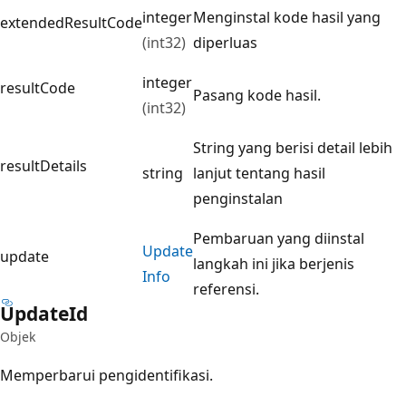
integer
Menginstal kode hasil yang
extendedResultCode
(int32)
diperluas
integer
resultCode
Pasang kode hasil.
(int32)
String yang berisi detail lebih
resultDetails
string
lanjut tentang hasil
penginstalan
Pembaruan yang diinstal
Update
update
langkah ini jika berjenis
Info
referensi.
Update
Id
Objek
Memperbarui pengidentifikasi.