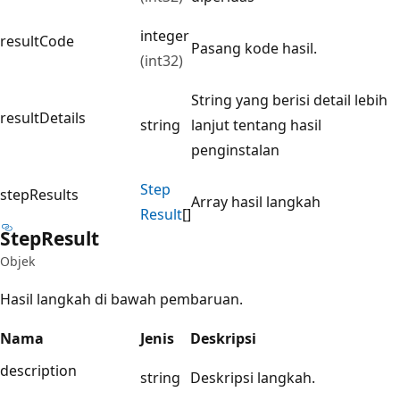
integer
resultCode
Pasang kode hasil.
(int32)
String yang berisi detail lebih
resultDetails
string
lanjut tentang hasil
penginstalan
Step
stepResults
Array hasil langkah
Result
[]
Step
Result
Objek
Hasil langkah di bawah pembaruan.
Nama
Jenis
Deskripsi
description
string
Deskripsi langkah.