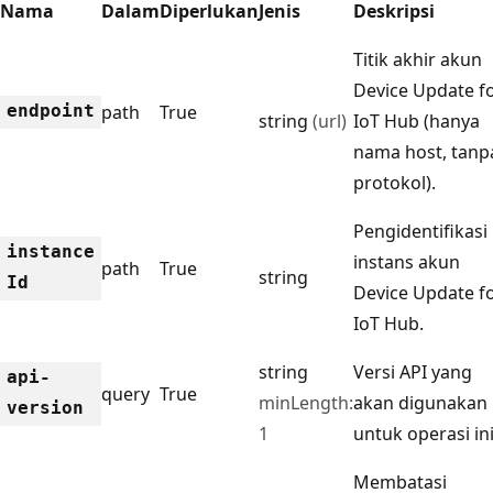
Nama
Dalam
Diperlukan
Jenis
Deskripsi
Titik akhir akun
Device Update f
endpoint
path
True
string
(url)
IoT Hub (hanya
nama host, tanp
protokol).
Pengidentifikasi
instance
instans akun
path
True
string
Id
Device Update f
IoT Hub.
string
Versi API yang
api-
query
True
minLength:
akan digunakan
version
1
untuk operasi ini
Membatasi