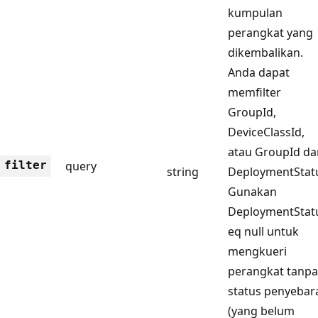
kumpulan
perangkat yang
dikembalikan.
Anda dapat
memfilter
GroupId,
DeviceClassId,
atau GroupId da
filter
query
string
DeploymentStat
Gunakan
DeploymentStat
eq null untuk
mengkueri
perangkat tanpa
status penyebar
(yang belum