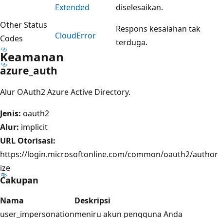
Extended
diselesaikan.
Other Status
Respons kesalahan tak
Cloud
Error
Codes
terduga.
Keamanan
azure_auth
Alur OAuth2 Azure Active Directory.
Jenis:
oauth2
Alur:
implicit
URL Otorisasi:
https://login.microsoftonline.com/common/oauth2/author
ize
Cakupan
Nama
Deskripsi
user_impersonation
meniru akun pengguna Anda