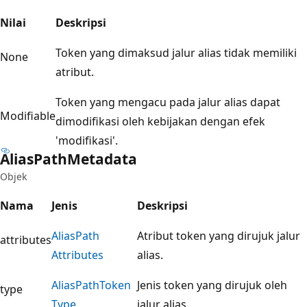
Nilai
Deskripsi
Token yang dimaksud jalur alias tidak memiliki
None
atribut.
Token yang mengacu pada jalur alias dapat
Modifiable
dimodifikasi oleh kebijakan dengan efek
'modifikasi'.
Alias
Path
Metadata
Objek
Nama
Jenis
Deskripsi
Alias
Path
Atribut token yang dirujuk jalur
attributes
Attributes
alias.
Alias
Path
Token
Jenis token yang dirujuk oleh
type
Type
jalur alias.