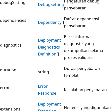
Pengaturan debug
debugSetting
Debug
Setting
penyebaran.
Daftar dependensi
dependencies
Dependency
[]
penyebaran.
Berisi informasi
Deployment
diagnostik yang
diagnostics
Diagnostics
dikumpulkan selama
Definition
[]
proses validasi.
Durasi penyebaran
duration
string
templat.
Error
error
Kesalahan penyebaran.
Response
Deployment
Ekstensi yang digunakan
extensions
Extension