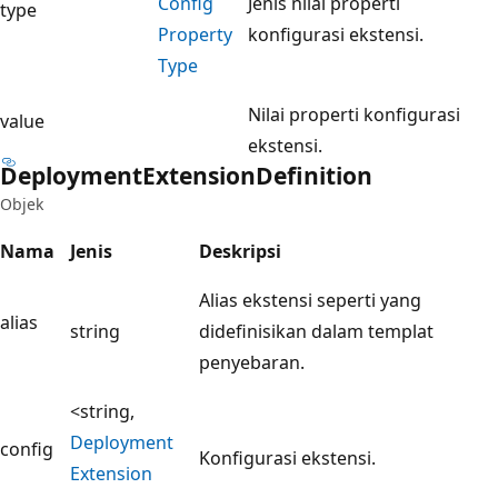
Config
Jenis nilai properti
type
Property
konfigurasi ekstensi.
Type
Nilai properti konfigurasi
value
ekstensi.
Deployment
Extension
Definition
Objek
Nama
Jenis
Deskripsi
Alias ekstensi seperti yang
alias
string
didefinisikan dalam templat
penyebaran.
<string,
Deployment
config
Konfigurasi ekstensi.
Extension