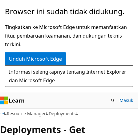
Lompati
Lewati
Browser ini sudah tidak didukung.
ke
ke
konten
navigasi
Tingkatkan ke Microsoft Edge untuk memanfaatkan
utama
dalam
fitur, pembaruan keamanan, dan dukungan teknis
halaman
terkini.
Unduh Microsoft Edge
Informasi selengkapnya tentang Internet Explorer
dan Microsoft Edge
Learn
Masuk
Resource Manager
Deployments
Deployments - Get