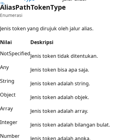
Alias
Path
Token
Type
Enumerasi
Jenis token yang dirujuk oleh jalur alias.
Nilai
Deskripsi
NotSpecified
Jenis token tidak ditentukan.
Any
Jenis token bisa apa saja.
String
Jenis token adalah string.
Object
Jenis token adalah objek.
Array
Jenis token adalah array.
Integer
Jenis token adalah bilangan bulat.
Number
Jenis token adalah angka.