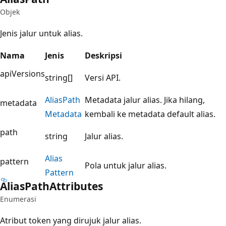
Objek
Jenis jalur untuk alias.
Nama
Jenis
Deskripsi
apiVersions
string[]
Versi API.
Alias
Path
Metadata jalur alias. Jika hilang,
metadata
Metadata
kembali ke metadata default alias.
path
string
Jalur alias.
Alias
pattern
Pola untuk jalur alias.
Pattern
Alias
Path
Attributes
Enumerasi
Atribut token yang dirujuk jalur alias.