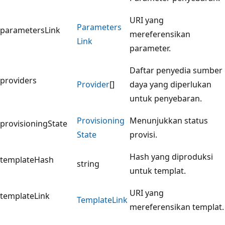
URI yang
Parameters
parametersLink
mereferensikan
Link
parameter.
Daftar penyedia sumber
providers
Provider
[]
daya yang diperlukan
untuk penyebaran.
Provisioning
Menunjukkan status
provisioningState
State
provisi.
Hash yang diproduksi
templateHash
string
untuk templat.
URI yang
templateLink
Template
Link
mereferensikan templat.