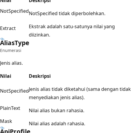
Nilai
Deskripsi
NotSpecified
NotSpecified tidak diperbolehkan.
Ekstrak adalah satu-satunya nilai yang
Extract
diizinkan.
Alias
Type
Enumerasi
Jenis alias.
Nilai
Deskripsi
Jenis alias tidak diketahui (sama dengan tidak
NotSpecified
menyediakan jenis alias).
PlainText
Nilai alias bukan rahasia.
Mask
Nilai alias adalah rahasia.
Api
Profile