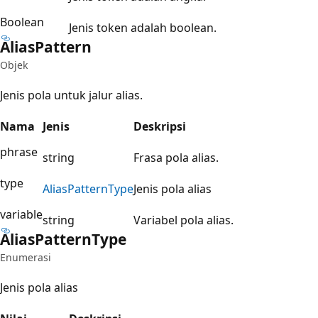
Boolean
Jenis token adalah boolean.
Alias
Pattern
Objek
Jenis pola untuk jalur alias.
Nama
Jenis
Deskripsi
phrase
string
Frasa pola alias.
type
Alias
Pattern
Type
Jenis pola alias
variable
string
Variabel pola alias.
Alias
Pattern
Type
Enumerasi
Jenis pola alias