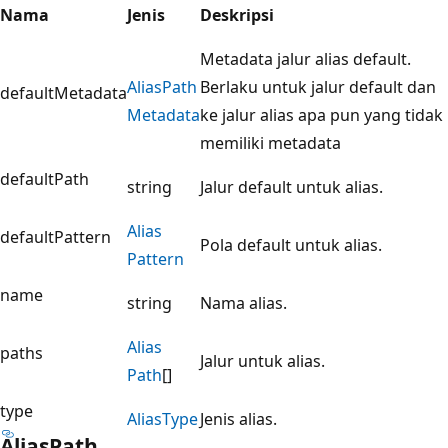
Nama
Jenis
Deskripsi
Metadata jalur alias default.
Alias
Path
Berlaku untuk jalur default dan
defaultMetadata
Metadata
ke jalur alias apa pun yang tidak
memiliki metadata
defaultPath
string
Jalur default untuk alias.
Alias
defaultPattern
Pola default untuk alias.
Pattern
name
string
Nama alias.
Alias
paths
Jalur untuk alias.
Path
[]
type
Alias
Type
Jenis alias.
Alias
Path