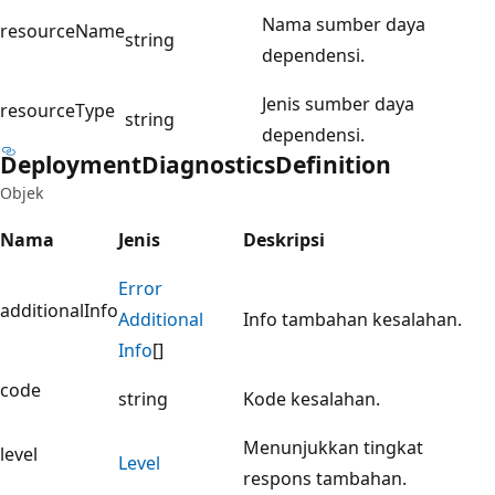
Nama sumber daya
resourceName
string
dependensi.
Jenis sumber daya
resourceType
string
dependensi.
Deployment
Diagnostics
Definition
Objek
Nama
Jenis
Deskripsi
Error
additionalInfo
Additional
Info tambahan kesalahan.
Info
[]
code
string
Kode kesalahan.
Menunjukkan tingkat
level
Level
respons tambahan.