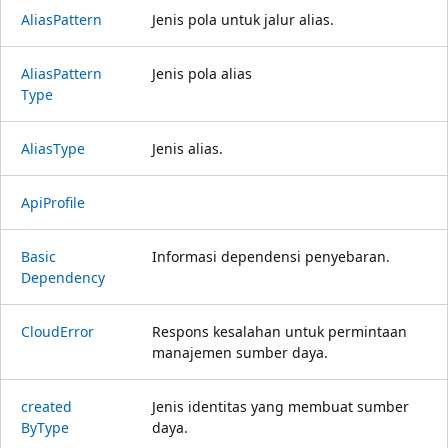
Alias
Pattern
Jenis pola untuk jalur alias.
Alias
Pattern
Jenis pola alias
Type
Alias
Type
Jenis alias.
Api
Profile
Basic
Informasi dependensi penyebaran.
Dependency
Cloud
Error
Respons kesalahan untuk permintaan
manajemen sumber daya.
created
Jenis identitas yang membuat sumber
ByType
daya.