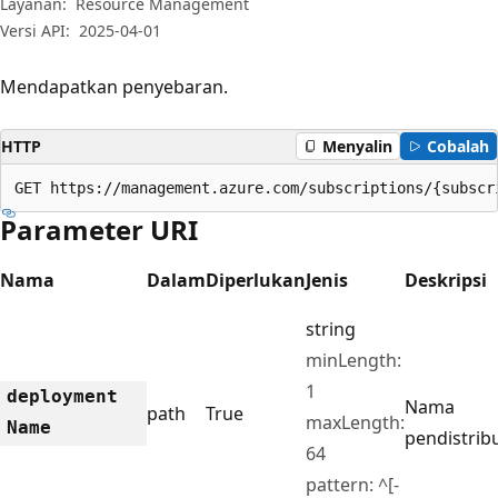
Layanan:
Resource Management
Versi API:
2025-04-01
Mendapatkan penyebaran.
HTTP
Menyalin
Cobalah
GET https://management.azure.com/subscriptions/{subscr
Parameter URI
Nama
Dalam
Diperlukan
Jenis
Deskripsi
string
minLength:
1
deployment
Nama
path
True
maxLength:
Name
pendistrib
64
pattern: ^[-