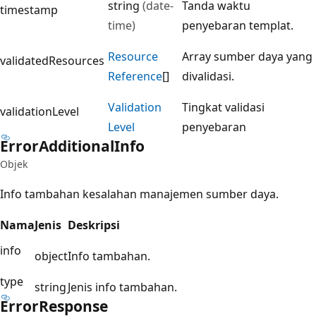
string
(date-
Tanda waktu
timestamp
time)
penyebaran templat.
Resource
Array sumber daya yang
validatedResources
Reference
[]
divalidasi.
Validation
Tingkat validasi
validationLevel
Level
penyebaran
Error
Additional
Info
Objek
Info tambahan kesalahan manajemen sumber daya.
Nama
Jenis
Deskripsi
info
object
Info tambahan.
type
string
Jenis info tambahan.
Error
Response