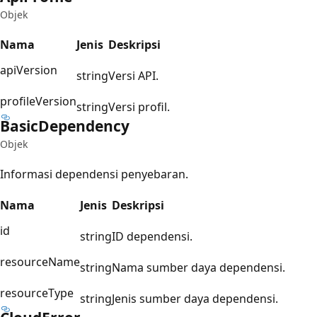
Objek
Nama
Jenis
Deskripsi
apiVersion
string
Versi API.
profileVersion
string
Versi profil.
Basic
Dependency
Objek
Informasi dependensi penyebaran.
Nama
Jenis
Deskripsi
id
string
ID dependensi.
resourceName
string
Nama sumber daya dependensi.
resourceType
string
Jenis sumber daya dependensi.