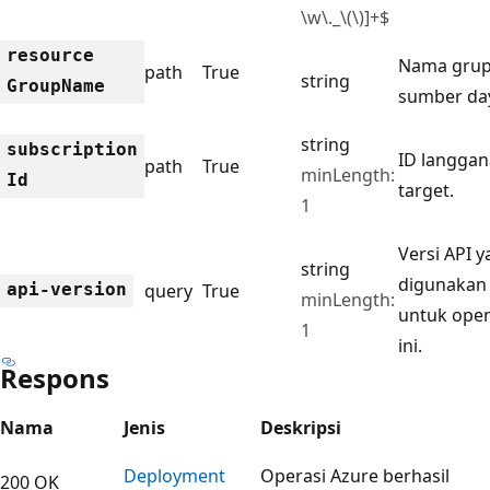
\w\._\(\)]+$
resource
Nama gru
path
True
string
Group
Name
sumber da
string
subscription
ID langga
path
True
minLength:
Id
target.
1
Versi API 
string
digunakan
api-version
query
True
minLength:
untuk oper
1
ini.
Respons
Nama
Jenis
Deskripsi
Deployment
Operasi Azure berhasil
200 OK