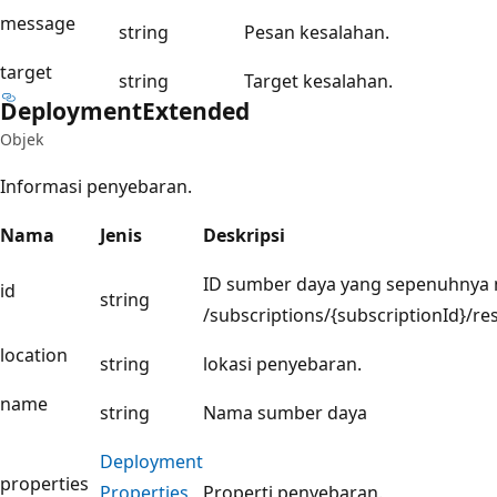
message
string
Pesan kesalahan.
target
string
Target kesalahan.
Deployment
Extended
Objek
Informasi penyebaran.
Nama
Jenis
Deskripsi
ID sumber daya yang sepenuhnya 
id
string
/subscriptions/{subscriptionId}
location
string
lokasi penyebaran.
name
string
Nama sumber daya
Deployment
properties
Properties
Properti penyebaran.