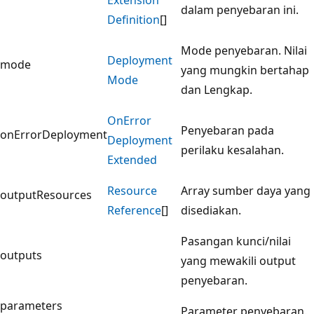
dalam penyebaran ini.
Definition
[]
Mode penyebaran. Nilai
Deployment
mode
yang mungkin bertahap
Mode
dan Lengkap.
On
Error
Penyebaran pada
onErrorDeployment
Deployment
perilaku kesalahan.
Extended
Resource
Array sumber daya yang
outputResources
Reference
[]
disediakan.
Pasangan kunci/nilai
outputs
yang mewakili output
penyebaran.
parameters
Parameter penyebaran.