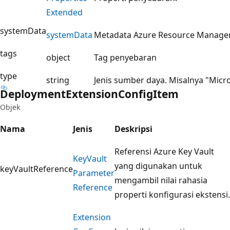
Extended
systemData
system
Data
Metadata Azure Resource Manager 
tags
object
Tag penyebaran
type
string
Jenis sumber daya. Misalnya "Mic
Deployment
Extension
Config
Item
Objek
Nama
Jenis
Deskripsi
Referensi Azure Key Vault
Key
Vault
yang digunakan untuk
keyVaultReference
Parameter
mengambil nilai rahasia
Reference
properti konfigurasi ekstensi.
Extension