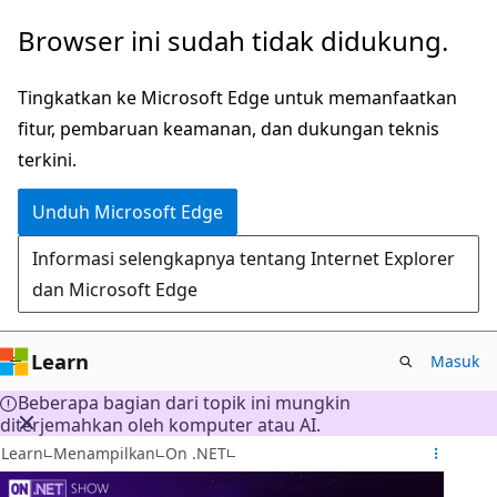
Lompati
Browser ini sudah tidak didukung.
ke
konten
Tingkatkan ke Microsoft Edge untuk memanfaatkan
utama
fitur, pembaruan keamanan, dan dukungan teknis
terkini.
Unduh Microsoft Edge
Informasi selengkapnya tentang Internet Explorer
dan Microsoft Edge
Learn
Masuk
Beberapa bagian dari topik ini mungkin
diterjemahkan oleh komputer atau AI.
Learn
Menampilkan
On .NET