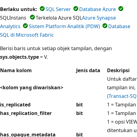
Berlaku untuk:
SQL Server
Database Azure
SQLInstans
Terkelola Azure SQL
Azure Synapse
Analytics
Sistem Platform Analitik (PDW)
Database
SQL di Microsoft Fabric
Berisi baris untuk setiap objek tampilan, dengan
sys.objects.type
= V.
Nama kolom
Jenis data
Deskripsi
Untuk daftar
<kolom yang diwariskan>
tampilan ini,
(Transact-SQ
is_replicated
bit
1 = Tampilan 
has_replication_filter
bit
1 = Tampilan 
1 = opsi VI
ditentukan u
has_opaque_metadata
bit