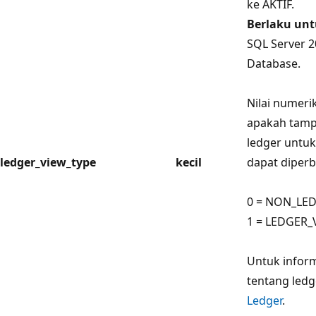
ke AKTIF.
Berlaku un
SQL Server 2
Database.
Nilai numer
apakah tampi
ledger untuk
ledger_view_type
kecil
dapat diperb
0 = NON_LE
1 = LEDGER_
Untuk infor
tentang ledg
Ledger
.