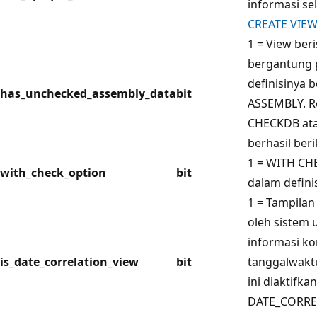
informasi se
CREATE VIEW
1 = View beri
bergantung 
definisinya 
has_unchecked_assembly_data
bit
ASSEMBLY. Re
CHECKDB at
berhasil ber
1 = WITH CH
with_check_option
bit
dalam defini
1 = Tampilan
oleh sistem
informasi ko
is_date_correlation_view
bit
tanggalwakt
ini diaktifk
DATE_CORRE