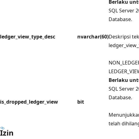
Berlaku un
SQL Server 2
Database.
ledger_view_type_desc
nvarchar(60)
Deskripsi tek
ledger_view_
NON_LEDGE
LEDGER_VIE
Berlaku un
SQL Server 2
Database.
is_dropped_ledger_view
bit
Menunjukkan
telah dihilan
Izin