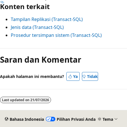
Konten terkait
Tampilan Replikasi (Transact-SQL)
Jenis data (Transact-SQL)
Prosedur tersimpan sistem (Transact-SQL)
Mode
baca
Saran dan Komentar
dinonaktifkan
Apakah halaman ini membantu?
Ya
Tidak
Last updated on
21/07/2026
Bahasa Indonesia
Pilihan Privasi Anda
Tema