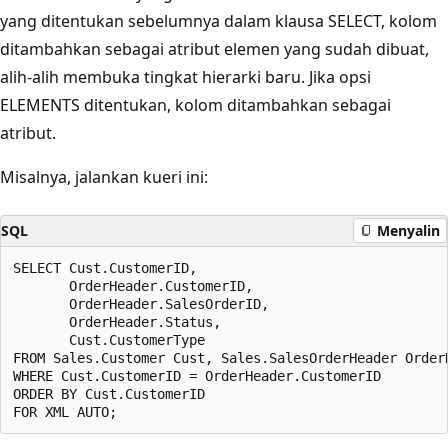
yang ditentukan sebelumnya dalam klausa SELECT, kolom
ditambahkan sebagai atribut elemen yang sudah dibuat,
alih-alih membuka tingkat hierarki baru. Jika opsi
ELEMENTS ditentukan, kolom ditambahkan sebagai
atribut.
Misalnya, jalankan kueri ini:
SQL
Menyalin
SELECT Cust.CustomerID,

       OrderHeader.CustomerID,

       OrderHeader.SalesOrderID,

       OrderHeader.Status,

       Cust.CustomerType

FROM Sales.Customer Cust, Sales.SalesOrderHeader OrderH
WHERE Cust.CustomerID = OrderHeader.CustomerID

ORDER BY Cust.CustomerID
