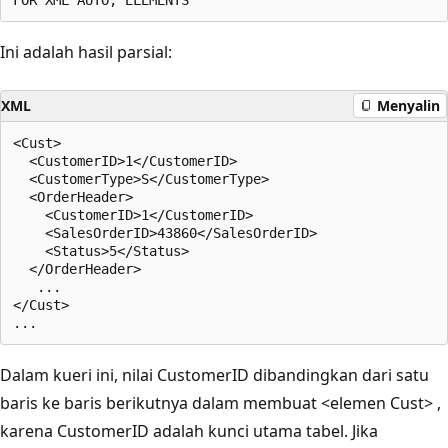
Ini adalah hasil parsial:
XML
Menyalin
<Cust>

  <CustomerID>1</CustomerID>

  <CustomerType>S</CustomerType>

  <OrderHeader>

    <CustomerID>1</CustomerID>

    <SalesOrderID>43860</SalesOrderID>

    <Status>5</Status>

  </OrderHeader>

   ...

</Cust>

Dalam kueri ini, nilai CustomerID dibandingkan dari satu
baris ke baris berikutnya dalam membuat <elemen Cust> ,
karena CustomerID adalah kunci utama tabel. Jika