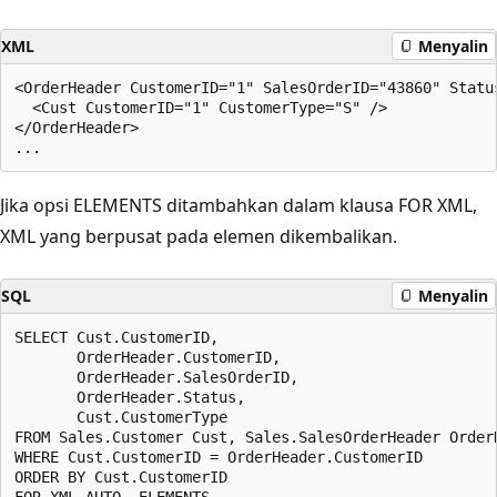
XML
Menyalin
<OrderHeader CustomerID="1" SalesOrderID="43860" Status
  <Cust CustomerID="1" CustomerType="S" />

</OrderHeader>

Jika opsi ELEMENTS ditambahkan dalam klausa FOR XML,
XML yang berpusat pada elemen dikembalikan.
SQL
Menyalin
SELECT Cust.CustomerID,

       OrderHeader.CustomerID,

       OrderHeader.SalesOrderID,

       OrderHeader.Status,

       Cust.CustomerType

FROM Sales.Customer Cust, Sales.SalesOrderHeader OrderH
WHERE Cust.CustomerID = OrderHeader.CustomerID

ORDER BY Cust.CustomerID
