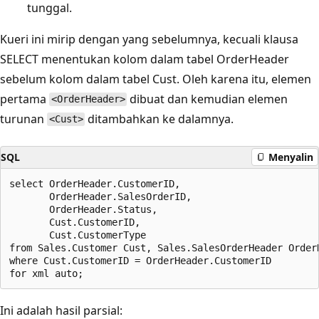
tunggal.
Kueri ini mirip dengan yang sebelumnya, kecuali klausa
SELECT menentukan kolom dalam tabel OrderHeader
sebelum kolom dalam tabel Cust. Oleh karena itu, elemen
pertama
dibuat dan kemudian elemen
<OrderHeader>
turunan
ditambahkan ke dalamnya.
<Cust>
SQL
Menyalin
select OrderHeader.CustomerID,

       OrderHeader.SalesOrderID,

       OrderHeader.Status,

       Cust.CustomerID,

       Cust.CustomerType

from Sales.Customer Cust, Sales.SalesOrderHeader OrderH
where Cust.CustomerID = OrderHeader.CustomerID

Ini adalah hasil parsial: