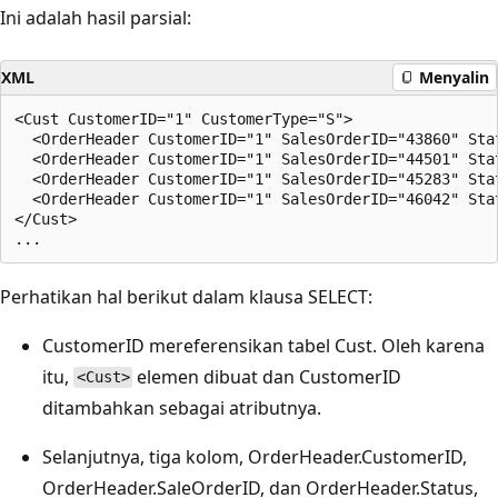
Ini adalah hasil parsial:
XML
Menyalin
<Cust CustomerID="1" CustomerType="S">

  <OrderHeader CustomerID="1" SalesOrderID="43860" Stat
  <OrderHeader CustomerID="1" SalesOrderID="44501" Stat
  <OrderHeader CustomerID="1" SalesOrderID="45283" Stat
  <OrderHeader CustomerID="1" SalesOrderID="46042" Stat
</Cust>

Perhatikan hal berikut dalam klausa SELECT:
CustomerID mereferensikan tabel Cust. Oleh karena
itu,
elemen dibuat dan CustomerID
<Cust>
ditambahkan sebagai atributnya.
Selanjutnya, tiga kolom, OrderHeader.CustomerID,
OrderHeader.SaleOrderID, dan OrderHeader.Status,