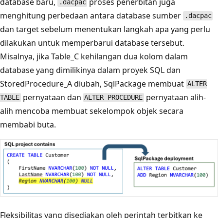
database baru,
proses penerbitan juga
.dacpac
menghitung perbedaan antara database sumber
.dacpac
dan target sebelum menentukan langkah apa yang perlu
dilakukan untuk memperbarui database tersebut.
Misalnya, jika Table_C kehilangan dua kolom dalam
database yang dimilikinya dalam proyek SQL dan
StoredProcedure_A diubah, SqlPackage membuat
ALTER
pernyataan dan
pernyataan alih-
TABLE
ALTER PROCEDURE
alih mencoba membuat sekelompok objek secara
membabi buta.
Fleksibilitas yang disediakan oleh perintah terbitkan ke