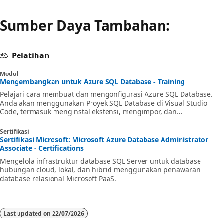
Sumber Daya Tambahan:
Pelatihan
Modul
Mengembangkan untuk Azure SQL Database - Training
Pelajari cara membuat dan mengonfigurasi Azure SQL Database.
Anda akan menggunakan Proyek SQL Database di Visual Studio
Code, termasuk menginstal ekstensi, mengimpor, dan
memodifikasi skema. Selain itu, Anda akan membangun dan
menyebarkan proyek database di GitHub Actions dan Azure
Sertifikasi
Pipelines, serta mengotomatiskan dan memanggil penerbitan
Sertifikasi Microsoft: Microsoft Azure Database Administrator
database.
Associate - Certifications
Mengelola infrastruktur database SQL Server untuk database
hubungan cloud, lokal, dan hibrid menggunakan penawaran
database relasional Microsoft PaaS.
Last updated on
22/07/2026