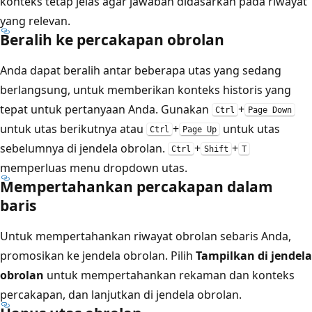
konteks tetap jelas agar jawaban didasarkan pada riwayat
yang relevan.
Beralih ke percakapan obrolan
Anda dapat beralih antar beberapa utas yang sedang
berlangsung, untuk memberikan konteks historis yang
tepat untuk pertanyaan Anda. Gunakan
+
Ctrl
Page Down
untuk utas berikutnya atau
+
untuk utas
Ctrl
Page Up
sebelumnya di jendela obrolan.
+
+
Ctrl
Shift
T
memperluas menu dropdown utas.
Mempertahankan percakapan dalam
baris
Untuk mempertahankan riwayat obrolan sebaris Anda,
promosikan ke jendela obrolan. Pilih
Tampilkan di jendela
obrolan
untuk mempertahankan rekaman dan konteks
percakapan, dan lanjutkan di jendela obrolan.