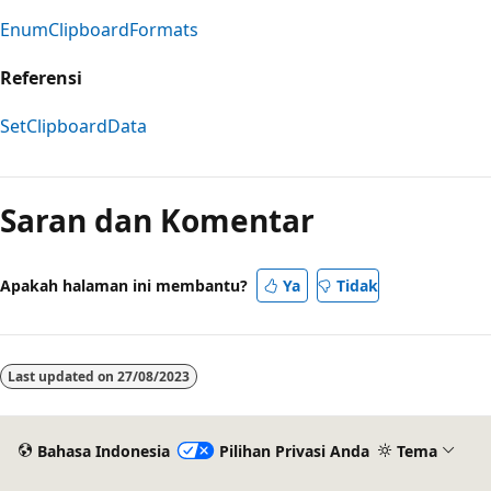
EnumClipboardFormats
Referensi
SetClipboardData
Mode
baca
Saran dan Komentar
dinonaktifkan
Apakah halaman ini membantu?
Ya
Tidak
Last updated on
27/08/2023
Bahasa Indonesia
Pilihan Privasi Anda
Tema