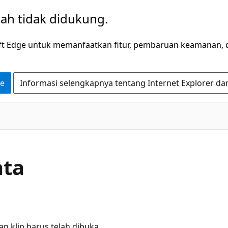
dah tidak didukung.
ft Edge untuk memanfaatkan fitur, pembaruan keamanan, 
ge
Informasi selengkapnya tentang Internet Explorer da
ata
n klip harus telah dibuka