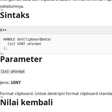
sebelumnya.
Sintaks
C++
HANDLE GetClipboardData(

  [in] UINT uFormat

Parameter
[in] uFormat
Jenis:
UINT
Format clipboard. Untuk deskripsi format clipboard standar
Nilai kembali