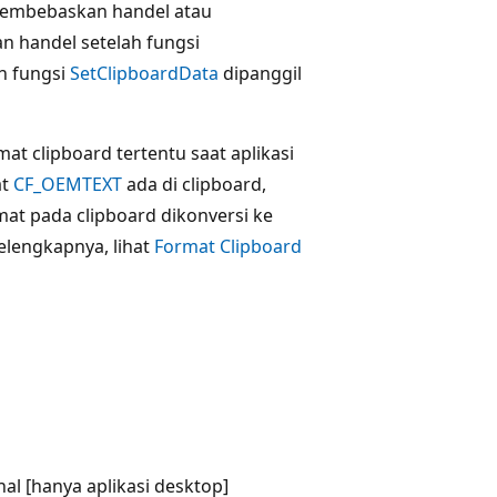
h membebaskan handel atau
n handel setelah fungsi
ah fungsi
SetClipboardData
dipanggil
at clipboard tertentu saat aplikasi
at
CF_OEMTEXT
ada di clipboard,
mat pada clipboard dikonversi ke
elengkapnya, lihat
Format Clipboard
al [hanya aplikasi desktop]