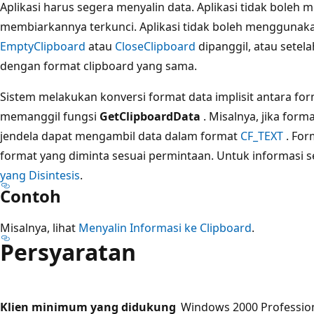
Aplikasi harus segera menyalin data. Aplikasi tidak bole
membiarkannya terkunci. Aplikasi tidak boleh menggunaka
EmptyClipboard
atau
CloseClipboard
dipanggil, atau setel
dengan format clipboard yang sama.
Sistem melakukan konversi format data implisit antara form
memanggil fungsi
GetClipboardData
. Misalnya, jika form
jendela dapat mengambil data dalam format
CF_TEXT
. For
format yang diminta sesuai permintaan. Untuk informasi s
yang Disintesis
.
Contoh
Misalnya, lihat
Menyalin Informasi ke Clipboard
.
Persyaratan
Klien minimum yang didukung
Windows 2000 Profession