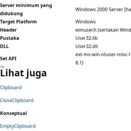
Server minimum yang
Windows 2000 Server [ha
didukung
Target Platform
Windows
Header
winuser.h (sertakan Win
Pustaka
User32.lib
DLL
User32.dll
ext-ms-win-ntuser-misc-l
Set API
8.1)
Lihat juga
Clipboard
CloseClipboard
Konseptual
EmptyClipboard