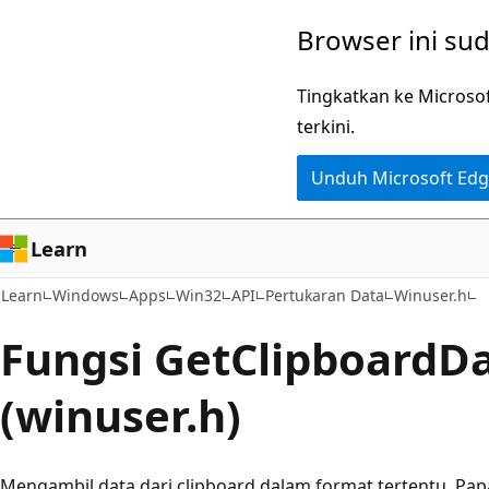
Lompati
Browser ini su
ke
konten
Tingkatkan ke Microso
utama
terkini.
Unduh Microsoft Ed
Learn
Learn
Windows
Apps
Win32
API
Pertukaran Data
Winuser.h
Fungsi GetClipboardD
(winuser.h)
Mengambil data dari clipboard dalam format tertentu. Papa