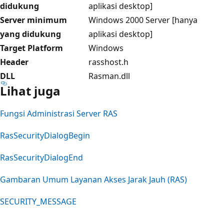
didukung
aplikasi desktop]
Server minimum
Windows 2000 Server [hanya
yang didukung
aplikasi desktop]
Target Platform
Windows
Header
rasshost.h
DLL
Rasman.dll
Lihat juga
Fungsi Administrasi Server RAS
RasSecurityDialogBegin
RasSecurityDialogEnd
Gambaran Umum Layanan Akses Jarak Jauh (RAS)
SECURITY_MESSAGE
Mode