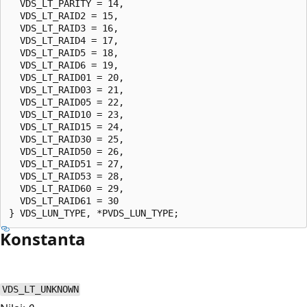
  VDS_LT_PARITY = 14,

  VDS_LT_RAID2 = 15,

  VDS_LT_RAID3 = 16,

  VDS_LT_RAID4 = 17,

  VDS_LT_RAID5 = 18,

  VDS_LT_RAID6 = 19,

  VDS_LT_RAID01 = 20,

  VDS_LT_RAID03 = 21,

  VDS_LT_RAID05 = 22,

  VDS_LT_RAID10 = 23,

  VDS_LT_RAID15 = 24,

  VDS_LT_RAID30 = 25,

  VDS_LT_RAID50 = 26,

  VDS_LT_RAID51 = 27,

  VDS_LT_RAID53 = 28,

  VDS_LT_RAID60 = 29,

  VDS_LT_RAID61 = 30

Konstanta
VDS_LT_UNKNOWN