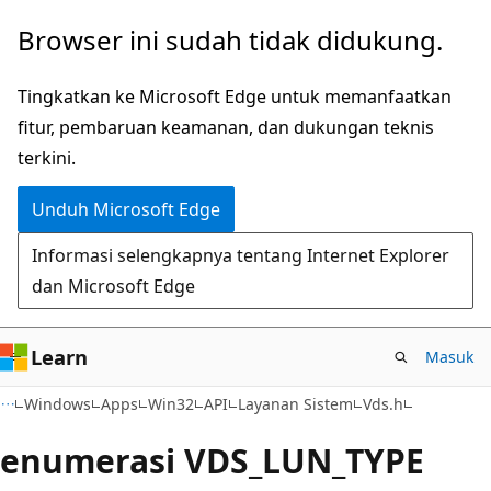
Lompati
Browser ini sudah tidak didukung.
ke
konten
Tingkatkan ke Microsoft Edge untuk memanfaatkan
utama
fitur, pembaruan keamanan, dan dukungan teknis
terkini.
Unduh Microsoft Edge
Informasi selengkapnya tentang Internet Explorer
dan Microsoft Edge
Learn
Masuk
Windows
Apps
Win32
API
Layanan Sistem
Vds.h
enumerasi VDS_LUN_TYPE