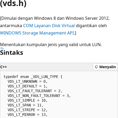
(vds.h)
[Dimulai dengan Windows 8 dan Windows Server 2012,
antarmuka
COM Layanan Disk Virtual
digantikan oleh
WINDOWS Storage Management API
.]
Menentukan kumpulan jenis yang valid untuk LUN.
Sintaks
C++
Menyalin
typedef enum _VDS_LUN_TYPE {

  VDS_LT_UNKNOWN = 0,

  VDS_LT_DEFAULT = 1,

  VDS_LT_FAULT_TOLERANT = 2,

  VDS_LT_NON_FAULT_TOLERANT = 3,

  VDS_LT_SIMPLE = 10,

  VDS_LT_SPAN = 11,

  VDS_LT_STRIPE = 12,

  VDS_LT_MIRROR = 13,
