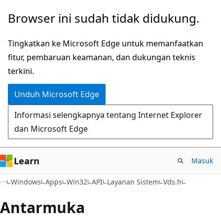
Lompati
Browser ini sudah tidak didukung.
ke
konten
Tingkatkan ke Microsoft Edge untuk memanfaatkan
utama
fitur, pembaruan keamanan, dan dukungan teknis
terkini.
Unduh Microsoft Edge
Informasi selengkapnya tentang Internet Explorer
dan Microsoft Edge
Learn
Masuk
Windows
Apps
Win32
API
Layanan Sistem
Vds.h
Antarmuka