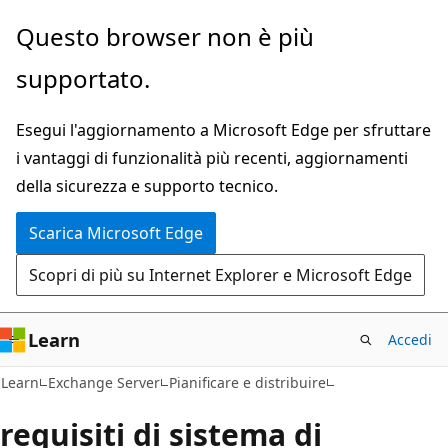
Ignora
Questo browser non è più
e
supportato.
passa
al
Esegui l'aggiornamento a Microsoft Edge per sfruttare
contenuto
i vantaggi di funzionalità più recenti, aggiornamenti
principale
della sicurezza e supporto tecnico.
Scarica Microsoft Edge
Scopri di più su Internet Explorer e Microsoft Edge
Learn
Accedi
Learn
Exchange Server
Pianificare e distribuire
requisiti di sistema di