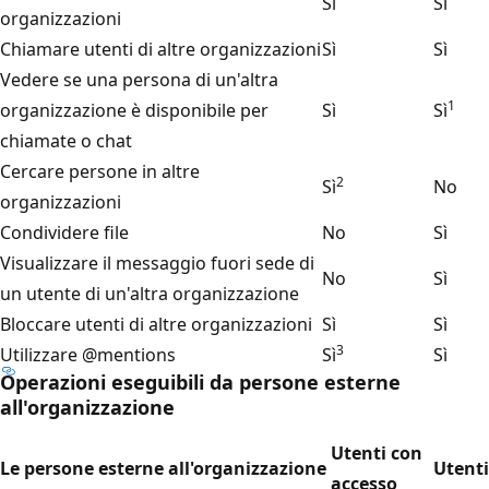
Sì
Sì
organizzazioni
Chiamare utenti di altre organizzazioni
Sì
Sì
Vedere se una persona di un'altra
1
organizzazione è disponibile per
Sì
Sì
chiamate o chat
Cercare persone in altre
2
Sì
No
organizzazioni
Condividere file
No
Sì
Visualizzare il messaggio fuori sede di
No
Sì
un utente di un'altra organizzazione
Bloccare utenti di altre organizzazioni
Sì
Sì
3
Utilizzare @mentions
Sì
Sì
Operazioni eseguibili da persone esterne
all'organizzazione
Utenti con
Le persone esterne all'organizzazione
Utenti
accesso