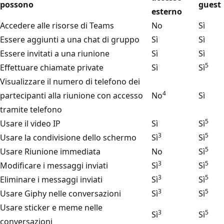
possono
guest
esterno
Accedere alle risorse di Teams
No
Sì
Essere aggiunti a una chat di gruppo
Sì
Sì
Essere invitati a una riunione
Sì
Sì
5
Effettuare chiamate private
Sì
Sì
Visualizzare il numero di telefono dei
4
partecipanti alla riunione con accesso
No
Sì
tramite telefono
5
Usare il video IP
Sì
Sì
3
5
Usare la condivisione dello schermo
Sì
Sì
5
Usare Riunione immediata
No
Sì
3
5
Modificare i messaggi inviati
Sì
Sì
3
5
Eliminare i messaggi inviati
Sì
Sì
3
5
Usare Giphy nelle conversazioni
Sì
Sì
Usare sticker e meme nelle
3
5
Sì
Sì
conversazioni